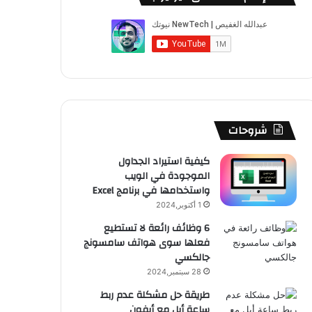
ب
u
ت
ب
ق
ص
و
T
ق
ت
ر
ا
ك
u
ر
ش
ا
ل
b
ا
ا
م
م
e
م
ت
و
شروحات
ق
كيفية استيراد الجداول
الموجودة في الويب
ع
واستخدامها في برنامج Excel
R
1 أكتوبر,2024
6 وظائف رائعة لا تستطيع
S
فعلها سوى هواتف سامسونج
جالكسي
S
28 سبتمبر,2024
طريقة حل مشكلة عدم ربط
ساعة أبل مع أيفون