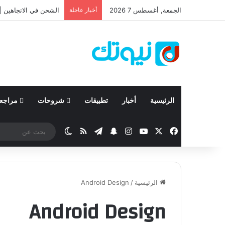
الجمعة, أغسطس 7 2026
أخبار عاجلة
الشحن في الاتجاهين | 
الرئيسية
أخبار
تطبيقات
شروحات
مراجع
‫X
فيسبوك
‫YouTube
انستقرام
تيلقرام
سناب تشات
ملخص الموقع RSS
الوضع المظلم
الرئيسية
/
Android Design
Android Design