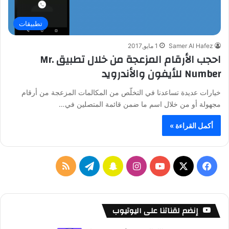
تطبيقات
Samer Al Hafez
1 مايو,2017
احجب الأرقام المزعجة من خلال تطبيق Mr.
Number للأيفون والأندرويد
خيارات عديدة تساعدنا في التخلّص من المكالمات المزعجة من أرقام
مجهولة أو من خلال اسم ما ضمن قائمة المتصلين في…
أكمل القراءة »
ف
ا
س
ت
م
ي
X
Y
ن
ن
ي
ل
س
o
س
ا
ل
خ
إنضم لقناتنا على اليوتيوب
ب
u
ت
ب
ق
ص