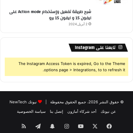
شرح طريقة تفعيل وإستخدام Action mode على
ايفون 15 و ايفون 15 برو
2 أبريل,2024
تابعنا على Instagram
The Instagram Access Token is expired, Go to the Theme
options page > Integrations, to to refresh it.
© حقوق النشر 2026، جميع الحقوق محفوظة |
نيوتك NewTech
عن نيوتك
أحد شركاء أمازون
إتصل بنا
سياسة الخصوصية
فيسبوك
‫X
‫YouTube
انستقرام
سناب
تيلقرام
ملخص