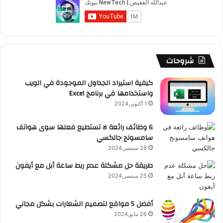
و
T
ق
ت
ر
ا
ك
u
ر
ش
ا
ل
b
ا
ا
م
م
شروحات
e
م
ت
و
كيفية استيراد الجداول الموجودة في الويب
واستخدامها في برنامج Excel
ق
1 أكتوبر,2024
ع
6 وظائف رائعة لا تستطيع فعلها سوى هواتف
سامسونج جالكسي
R
28 سبتمبر,2024
S
طريقة حل مشكلة عدم ربط ساعة أبل مع أيفون
25 سبتمبر,2024
S
أفضل 5 مواقع لتصميم الشعارات بشكل مجاني
26 مايو,2024