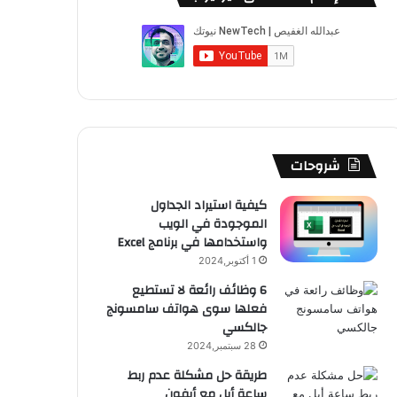
ب
u
ت
ب
ق
ص
و
T
ق
ت
ر
ا
ك
u
ر
ش
ا
ل
b
ا
ا
م
م
e
م
ت
و
شروحات
ق
كيفية استيراد الجداول
الموجودة في الويب
ع
واستخدامها في برنامج Excel
R
1 أكتوبر,2024
6 وظائف رائعة لا تستطيع
S
فعلها سوى هواتف سامسونج
جالكسي
S
28 سبتمبر,2024
طريقة حل مشكلة عدم ربط
ساعة أبل مع أيفون