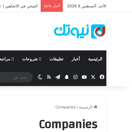
الأحد, أغسطس 9 2026
أخبار عاجلة
الشحن في الاتجاهين | ع
الرئيسية
أخبار
تطبيقات
شروحات
مراجع
‫X
فيسبوك
‫YouTube
انستقرام
تيلقرام
سناب تشات
ملخص الموقع RSS
الوضع المظلم
الرئيسية
/
Companies
Companies