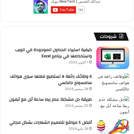
و
T
ق
ت
ر
ا
ك
u
ر
ش
ا
ل
b
ا
ا
م
م
شروحات
e
م
ت
و
كيفية استيراد الجداول الموجودة في الويب
واستخدامها في برنامج Excel
ق
1 أكتوبر,2024
ع
6 وظائف رائعة لا تستطيع فعلها سوى هواتف
سامسونج جالكسي
R
28 سبتمبر,2024
S
طريقة حل مشكلة عدم ربط ساعة أبل مع أيفون
25 سبتمبر,2024
S
أفضل 5 مواقع لتصميم الشعارات بشكل مجاني
26 مايو,2024