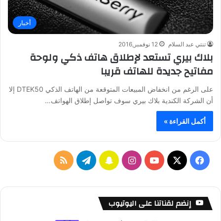
أخبار
تنتي عبد السلام
12 نوفمبر,2016
بلاك بيري تستعد لإطلاق هاتف ذكي ولوحة
مفاتيح جديدة للهاتف قريبا
على الرغم من انخفاض المبيعات المتوقعة من الهاتف الذكي DTEK50 إلا
أن الشركة الكندية بلاك بيري سوف تواصل إطلاق الهواتف…
أكمل القراءة »
ف
ا
س
ت
م
ي
X
Y
ن
ن
ي
ل
س
o
س
ا
ل
خ
إنضم لقناتنا على اليوتيوب
ب
u
ت
ب
ق
ص