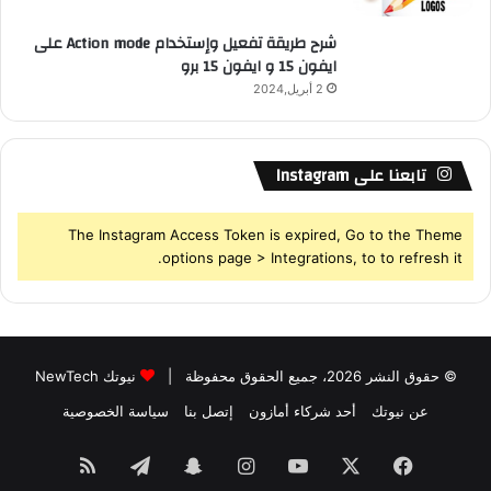
شرح طريقة تفعيل وإستخدام Action mode على
ايفون 15 و ايفون 15 برو
2 أبريل,2024
تابعنا على Instagram
The Instagram Access Token is expired, Go to the Theme
options page > Integrations, to to refresh it.
© حقوق النشر 2026، جميع الحقوق محفوظة |
نيوتك NewTech
عن نيوتك
أحد شركاء أمازون
إتصل بنا
سياسة الخصوصية
فيسبوك
‫X
‫YouTube
انستقرام
سناب
تيلقرام
ملخص