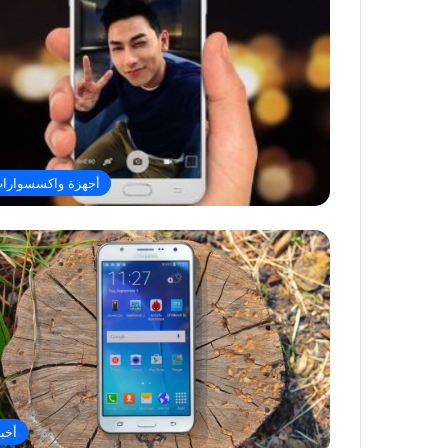
أجهزة واكسسوارا
أخبا