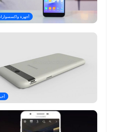
أجهزة واكسسوارا
أخبا