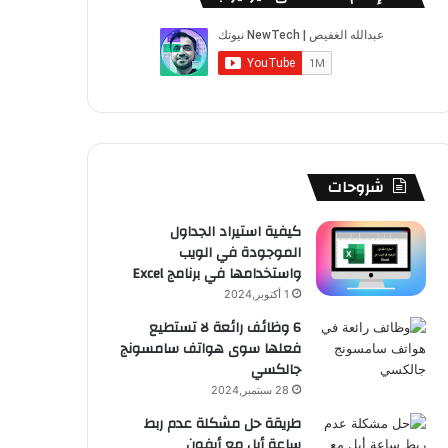
ب
u
ت
ب
ق
ص
و
T
ق
ت
ر
ا
ك
u
ر
ش
ا
ل
b
ا
ا
م
م
e
م
ت
و
شروحات
ق
كيفية استيراد الجداول
الموجودة في الويب
ع
واستخدامها في برنامج Excel
R
1 أكتوبر,2024
6 وظائف رائعة لا تستطيع
S
فعلها سوى هواتف سامسونج
جالكسي
S
28 سبتمبر,2024
طريقة حل مشكلة عدم ربط
ساعة أبل مع أيفون