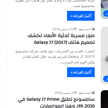
الرائد الجالكسي نوت 8 والذي يعتبر أول هاتف ذكي تطوره
سامسونج يضم…
ت
أكمل القراءة »
أحمد سعود
23 ديسمبر,2016
صور مسربة ثلاثية الأبعاد تكشف
تصميم هاتف Galaxy J7 (2017)
انتشرت العديد من التسريبات حول هاتف شركة سامسونج
Galaxy J7 (2017) المزعم طرحه خلال العام القادم،
ولكن اليوم قام المسرب…
أكمل القراءة »
ر
أحمد سعود
2 سبتمبر,2016
سامسونج تطلق Galaxy J7 Prime في
IFA 2016, وهنا المواصفات