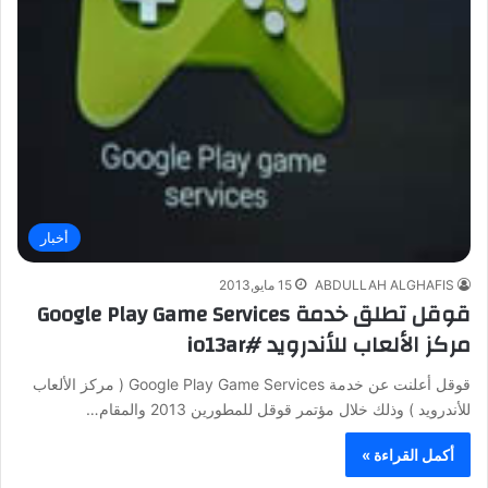
أخبار
ABDULLAH ALGHAFIS
15 مايو,2013
قوقل تطلق خدمة Google Play Game Services
مركز الألعاب للأندرويد #io13ar
قوقل أعلنت عن خدمة Google Play Game Services ( مركز الألعاب
للأندرويد ) وذلك خلال مؤتمر قوقل للمطورين 2013 والمقام…
أكمل القراءة »