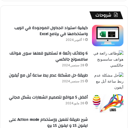
ك
u
ر
ش
ا
ل
b
ا
ا
م
م
شروحات
e
م
ت
و
كيفية استيراد الجداول الموجودة في الويب
واستخدامها في برنامج Excel
ق
1 أكتوبر,2024
ع
6 وظائف رائعة لا تستطيع فعلها سوى هواتف
سامسونج جالكسي
R
28 سبتمبر,2024
S
طريقة حل مشكلة عدم ربط ساعة أبل مع أيفون
25 سبتمبر,2024
S
أفضل 5 مواقع لتصميم الشعارات بشكل مجاني
26 مايو,2024
شرح طريقة تفعيل وإستخدام Action mode على
ايفون 15 و ايفون 15 برو