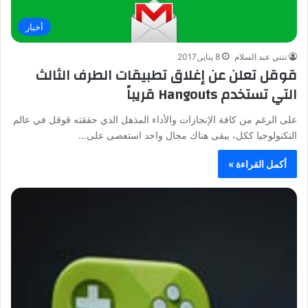
أخبار
تنتي عبد السلام
8 يناير,2017
قوقل تعلن عن إغلاق تطبيقات الطرف الثالث
التي تستخدم Hangouts قريباً
على الرغم من كافة الإنجازات والأداء المذهل الذي حققته قوقل في عالم
التكنولوجيا ككل، يبقى هناك مجال واحد استعصى على…
أكمل القراءة »