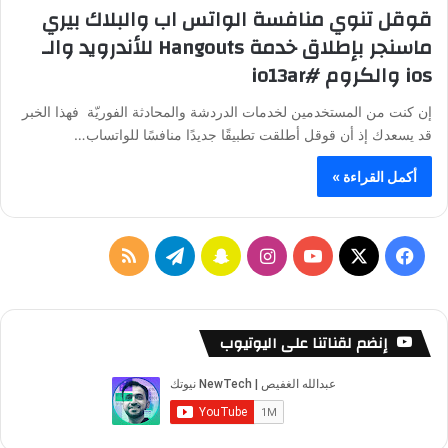
قوقل تنوي منافسة الواتس اب والبلاك بيري
ماسنجر بإطلاق خدمة Hangouts للأندرويد والـ
ios والكروم #io13ar
إن كنت من المستخدمين لخدمات الدردشة والمحادثة الفوريّة فهذا الخبر
قد يسعدك إذ أن قوقل أطلقت تطبيقًا جديدًا منافسًا للواتساب…
أكمل القراءة »
ف
ا
س
ت
م
ي
X
Y
ن
ن
ي
ل
س
o
س
ا
ل
خ
إنضم لقناتنا على اليوتيوب
ب
u
ت
ب
ق
ص
و
T
ق
ت
ر
ا