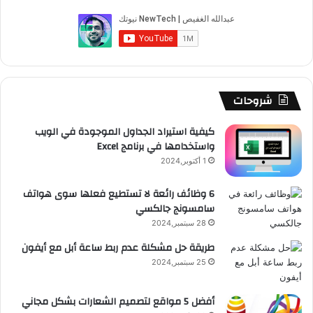
ب
u
ت
ب
ق
ص
و
T
ق
ت
ر
ا
ك
u
ر
ش
ا
ل
b
ا
ا
م
م
شروحات
e
م
ت
و
كيفية استيراد الجداول الموجودة في الويب
واستخدامها في برنامج Excel
ق
1 أكتوبر,2024
ع
6 وظائف رائعة لا تستطيع فعلها سوى هواتف
سامسونج جالكسي
R
28 سبتمبر,2024
S
طريقة حل مشكلة عدم ربط ساعة أبل مع أيفون
25 سبتمبر,2024
S
أفضل 5 مواقع لتصميم الشعارات بشكل مجاني