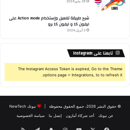
26 مايو,2024
شرح طريقة تفعيل وإستخدام Action mode على
ايفون 15 و ايفون 15 برو
2 أبريل,2024
تابعنا على Instagram
The Instagram Access Token is expired, Go to the Theme
options page > Integrations, to to refresh it.
© حقوق النشر 2026، جميع الحقوق محفوظة |
نيوتك NewTech
عن نيوتك
أحد شركاء أمازون
إتصل بنا
سياسة الخصوصية
فيسبوك
‫X
‫YouTube
انستقرام
سناب
تيلقرام
ملخص