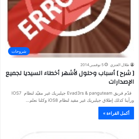
شروحات
طلال العنزي
5 نوفمبر,2014
[ شرح ] أسباب وحلول لأشهر أخطاء السيديا لجميع
الإصدارات
قدّم فريق Evad3rs & panguteam جيلبريك غير مقيّد لنظام IOS7
ورأينا كذلك إطلاق جيلبريك غير مقيد لنظام iOS8 وكلنا نعلم…
أكمل القراءة »