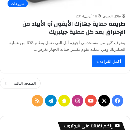
شروحات
طلال العنزي
16 أبريل,2014
طريقة حماية جهازك الأيفون أو الأيباد من
الإختراق بعد كل عملية جيلبريك
يتخوف كثير من مستخدمي أجهزة أبل التي تعمل بنظام IOS من عملية
الجيلبريك وهي عملية تقوم بكسر حماية الجهاز بغرض…
أكمل القراءة »
الصفحة التالية
ف
ا
س
ت
م
ي
X
Y
ن
ن
ي
ل
س
o
س
ا
ل
خ
إنضم لقناتنا على اليوتيوب