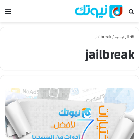
بحث عن
الق
الرئيسية
/
jailbreak
jailbreak