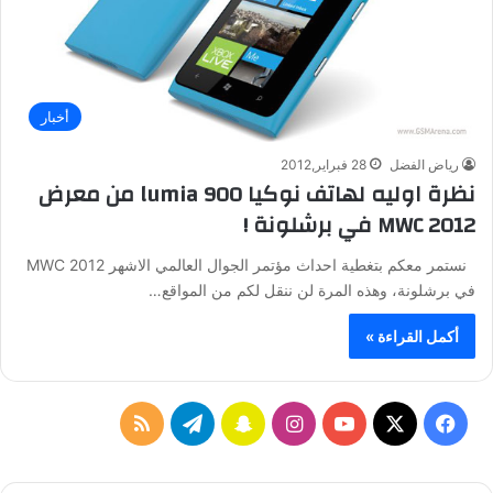
أخبار
رياض الفضل
28 فبراير,2012
نظرة اوليه لهاتف نوكيا lumia 900 من معرض
MWC 2012 في برشلونة !
نستمر معكم بتغطية احداث مؤتمر الجوال العالمي الاشهر MWC 2012
في برشلونة، وهذه المرة لن ننقل لكم من المواقع…
أكمل القراءة »
ف
ا
س
ت
م
ي
X
Y
ن
ن
ي
ل