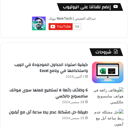
س
o
س
ا
ل
خ
إنضم لقناتنا على اليوتيوب
ب
u
ت
ب
ق
ص
و
T
ق
ت
ر
ا
ك
u
ر
ش
ا
ل
b
ا
ا
م
م
شروحات
e
م
ت
و
كيفية استيراد الجداول الموجودة في الويب
واستخدامها في برنامج Excel
ق
1 أكتوبر,2024
ع
6 وظائف رائعة لا تستطيع فعلها سوى هواتف
سامسونج جالكسي
R
28 سبتمبر,2024
S
طريقة حل مشكلة عدم ربط ساعة أبل مع أيفون
25 سبتمبر,2024
S