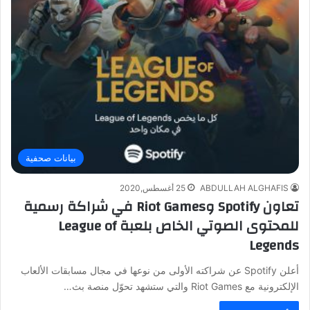
بيانات صحفية
ABDULLAH ALGHAFIS
25 أغسطس,2020
تعاون Spotify وRiot Games في شراكة رسمية
للمحتوى الصوتي الخاص بلعبة League of
Legends
أعلن Spotify عن شراكته الأولى من نوعها في مجال مسابقات الألعاب
الإلكترونية مع Riot Games والتي ستشهد تحوّل منصة بث…