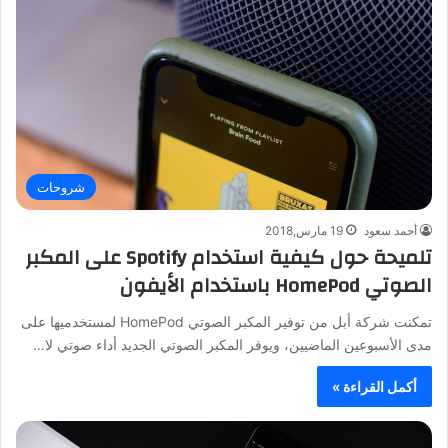
شروحات
أحمد سعود
19 مارس,2018
تلميحة حول كيفية استخدام Spotify على المكبر
الصوتي HomePod باستخدام الأيفون
تمكنت شركة أبل من توفير المكبر الصوتي HomePod لمستخدميها على
مدى الأسبوعين الماضيين، ويوفر المكبر الصوتي الجديد أداء صوتي لا…
أكمل القراءة »