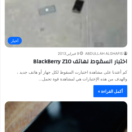
أخبار
ABDULLAH ALGHAFIS
9 فبراير,2013
اختبار السقوط لهاتف BlackBerry Z10
كم أعتدنا على مشاهدة اختبارت السقوط لكل جهاز أو هاتف جديد ،
والهدف من هذه الإختبارات هي لمشاهدة قوة تحمل…
أكمل القراءة »