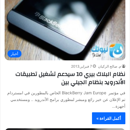
أخبار
م. صالح الركيان
7 فبراير,2013
نظام البلاك بيري 10 سيدعم تشغيل تطبيقات
الأندرويد بنظام الجيلي بين
في مؤتمر BlackBerry Jam Europe الخاص بالمطورين في امستردام
تم الإعلان عن خبر رائع ومبشر لمطوري برامج الأندرويد .. ومستخدمي
أجهزة…
أكمل القراءة »