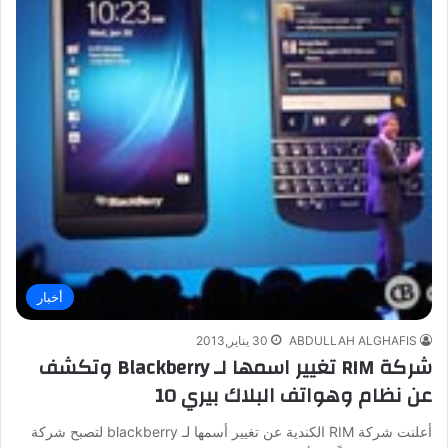
أخبار
ABDULLAH ALGHAFIS
30 يناير,2013
شركة RIM تغيير اسمها لـ Blackberry وتكشف
عن نظام وهواتف البلاك بيري 10
أعلنت شركة RIM الكندية عن تغيير أسمها لـ blackberry لتصبح شركة