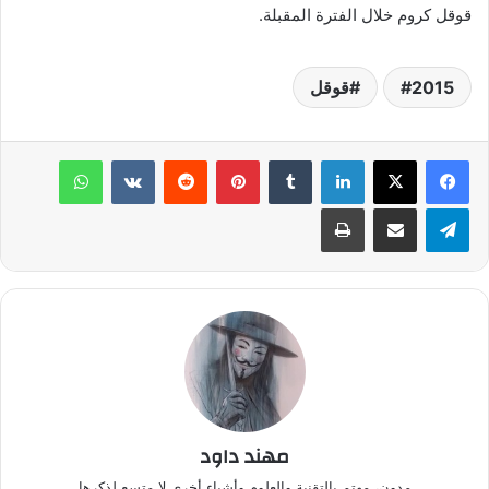
قوقل كروم خلال الفترة المقبلة.
2015
قوقل
لينكدإن
‏Tumblr
بينتيريست
‏Reddit
‏VKontakte
واتساب
تيلقرام
مشاركة عبر البريد
طباعة
مهند داود
مدون، مهتم بالتقنية والعلوم وأشياء أخرى لا متسع لذكرها