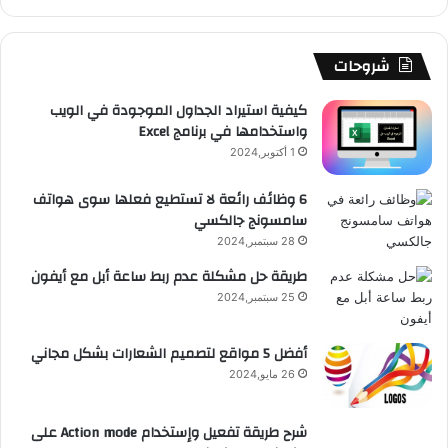
ك
u
ر
ش
ا
ل
b
ا
ا
م
م
شروحات
e
م
ت
و
كيفية استيراد الجداول الموجودة في الويب
واستخدامها في برنامج Excel
ق
1 أكتوبر,2024
ع
6 وظائف رائعة لا تستطيع فعلها سوى هواتف
سامسونج جالكسي
R
28 سبتمبر,2024
S
طريقة حل مشكلة عدم ربط ساعة أبل مع أيفون
25 سبتمبر,2024
S
أفضل 5 مواقع لتصميم الشعارات بشكل مجاني
26 مايو,2024
شرح طريقة تفعيل وإستخدام Action mode على