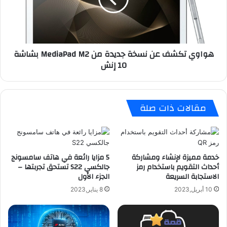
ي
س
ت
ا
ك
ل
ش
ر
ف
هواوي تكشف عن نسخة جديدة من MediaPad M2 بشاشة
س
ع
10 إنش
ا
ن
ئ
ن
ل
س
ذ
خ
مقالات ذات صلة
ا
ة
ت
ج
ي
د
ة
ي
ا
د
خدمة مميزة لإنشاء ومشاركة
5 مزايا رائعة في هاتف سامسونج
ل
ة
أحداث التقويم باستخدام رمز
جالكسي S22 تستحق تجربتها –
ح
م
الاستجابة السريعة
الجزء الأول
ذ
ن
10 أبريل,2023
8 يناير,2023
ف
M
ب
e
ا
d
س
i