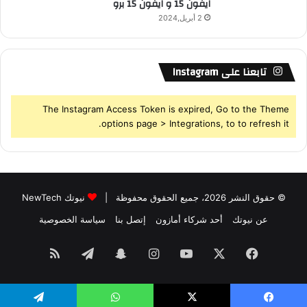
ايفون 15 و ايفون 15 برو
2 أبريل,2024
تابعنا على Instagram
The Instagram Access Token is expired, Go to the Theme
options page > Integrations, to to refresh it.
© حقوق النشر 2026، جميع الحقوق محفوظة |
نيوتك NewTech
عن نيوتك
أحد شركاء أمازون
إتصل بنا
سياسة الخصوصية
فيسبوك
‫X
‫YouTube
انستقرام
سناب
تيلقرام
ملخص
تشات
الموقع