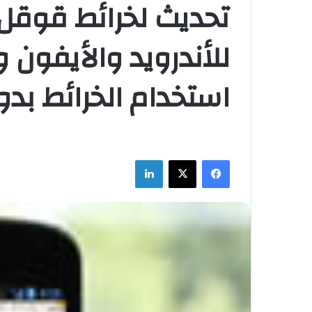
للأندرويد والأيفون و
استخدام الخرائط بدون
فيسبوك
‫X
لينكدإن