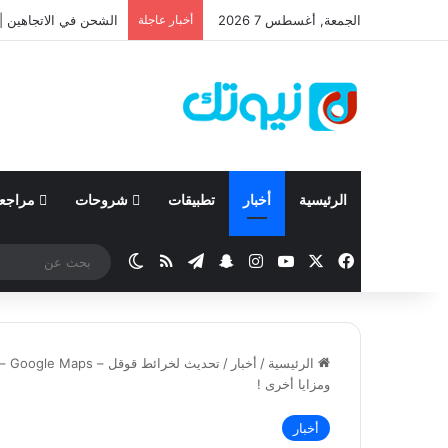
الجمعة, أغسطس 7 2026
أخبار عاجلة
نيسان تعلن نتائجها المالية للربع الأ
الرئيسية
أخبار
تطبيقات
شروحات
مراجع
‫X
فيسبوك
‫YouTube
انستقرام
تيلقرام
سناب تشات
ملخص الموقع RSS
الوضع المظلم
الرئيسية
/
أخبار
/
تحد
ومزايا أخرى !
أخبار