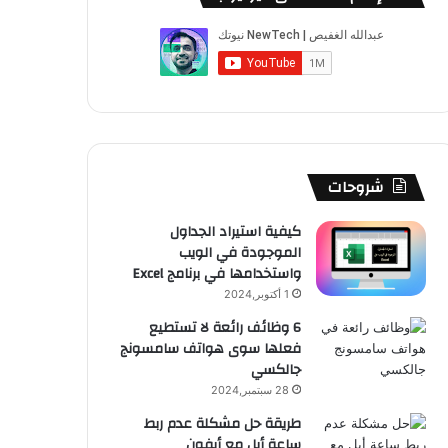
ب
u
ت
ب
ق
ص
و
T
ق
ت
ر
ا
ك
u
ر
ش
ا
ل
b
ا
ا
م
م
e
م
ت
و
شروحات
ق
كيفية استيراد الجداول
الموجودة في الويب
ع
واستخدامها في برنامج Excel
R
1 أكتوبر,2024
6 وظائف رائعة لا تستطيع
S
فعلها سوى هواتف سامسونج
جالكسي
S
28 سبتمبر,2024
طريقة حل مشكلة عدم ربط
ساعة أبل مع أيفون