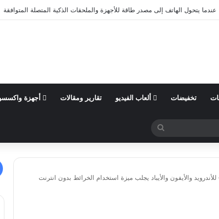
ول من السنة المالية 2026 وتؤكد توقعاتها المالية للعام
ات
تخفيضات
ألعاب الفيديو
تقارير ومقالات
أجهزة واكسسو
بحث
عن
يث لخرائط قوقل – Google Maps – للأندرويد والأيفون والأيباد يجلب ميزة استخدام الخرائط بدون انترنت