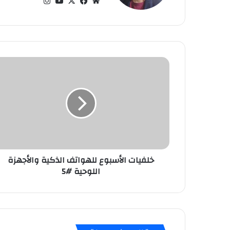
موق
في
‫X
‫Yo
انس
ع
سب
uT
تقر
الوي
وك
ub
ام
ب
e
خ
ل
ف
ي
ا
ت
ا
ل
أ
خلفيات الأسبوع للهواتف الذكية والأجهزة
س
اللوحية #5
ب
و
ع
ل
ل
ه