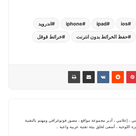
ios
ipad
iphone
اندرويد
حفظ الخرائط بدون انترنت
خرائط قوقل
بينتيريست
‏Reddit
‏VKontakte
مشاركة عبر البريد
طباعة
، إعلامي ، أدير مجموعة مواقع ، مصور فوتوغرافي ومهتم بالتقنية
ة اللوحية ، أسعى لخلق بيئة تقنية عربية واعية ..