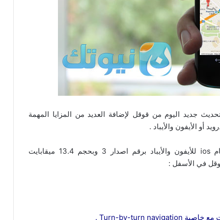
فضل Google Maps حصل على تحديث جديد اليوم من قوقل لإضافة العديد من المزايا المهمة
د أو الأيفون والأيباد .
التحديث وصل لنظام الأندرويد برقم اصدار 8 ولنظام ios للأيفون والأيباد برقم اصدار 3 وبحجم 13.4 ميقابايت
قل في الأسفل :
Turn-by-turn n .