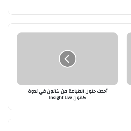
أ
ح
د
ث
ح
ل
و
ل
ا
أحدث حلول الطباعة من كانون في ندوة
ل
كانون Insight Live
ط
ب
ا
ع
ة
م