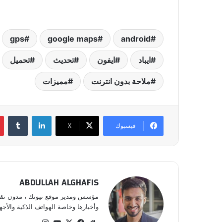
gps
google maps
android
ايباد
ايفون
تحديث
تحميل
ملاحة بدون انترنت
مميزات
لينكدإن
‏Tumblr
فيسبوك
‫X
ABDULLAH ALGHAFIS
مؤسس ومدير موقع نيوتك ، مدون تقني 
وأخبارها وخاصة الهواتف الذكية والأجهز