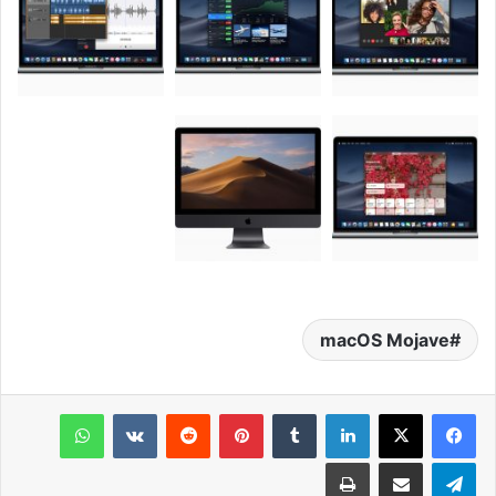
macOS Mojave
لينكدإن
‏Tumblr
بينتيريست
‏Reddit
‏VKontakte
واتساب
تيلقرام
مشاركة عبر البريد
طباعة