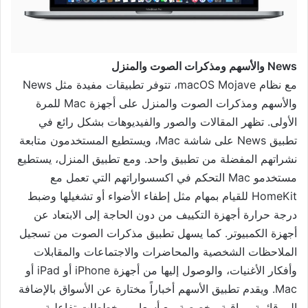
News والأسهم ومذكرات الصوت والمنزل
مع نظام macOS Mojave، تتوفر تطبيقات مفيدة مثل News
والأسهم ومذكرات الصوت والمنزل على أجهزة Mac للمرة
الأولى. تظهر المقالات والصور والفيديوهات بشكل رائع في
تطبيق News على شاشة Mac، ويستطيع المستخدمون متابعة
نشراتهم المفضلة من تطبيق واحد. ومع تطبيق المنزل، يستطيع
مستخدمو Mac التحكم في اكسسواراتهم التي تعمل مع
HomeKit للقيام بمهام مثل إطفاء الأضواء أو تشغيلها وضبط
درجة حرارة أجهزة التكييف من دون الحاجة إلى الابتعاد عن
أجهزة الكمبيوتر. كما يسهل تطبيق مذكرات الصوت من تسجيل
الملاحظات الشخصية والمحاضرات والاجتماعات والمقابلات
وأفكار الأغنيات، والوصول إليها من أجهزة iPhone أو iPad أو
Mac. ويقدم تطبيق الأسهم أخباراً مختارة عن الأسواق بالإضافة
إلى قائمة مراقبة مخصصة مع أسعار ومخططات تفاعلية.