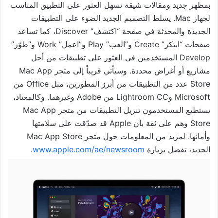
بمظهر جديد ومقالات شيقة تسهل العثور على التطبيق المناسب
لجهاز Mac. يسلط التصميم الجديد الضوء على التطبيقات
الجديدة والمحدثة في صفحة “اكتشف” Discover، كما تساعد
صفحات “ابتكر” Create و”العب” Play و”اعمل” Work و”طوّر”
Develop المستخدمين في العثور على تطبيقات من أجل
مشاريع أو أغراض محددة. وسيأتي قريباً إلى متجر Mac App
Store عدد من التطبيقات من أبرز المطورين، مثل Office من
Microsoft وLightroom CC من Adobe وغيرهما. وكالمعتاد،
يستطيع المستخدمون تنزيل التطبيقات من متجر Mac App
Store وهم على ثقة بأن Apple قد صدّقت على سلامتها
وأمانها. لمزيد من المعلومات حول متجر Mac App Store
الجديد، تفضل بزيارة
newsroom
www.apple.com/ae/
.