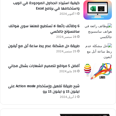
e
م
ت
و
كيفية استيراد الجداول الموجودة في الويب
واستخدامها في برنامج Excel
ق
1 أكتوبر,2024
ع
6 وظائف رائعة لا تستطيع فعلها سوى هواتف
سامسونج جالكسي
R
28 سبتمبر,2024
S
طريقة حل مشكلة عدم ربط ساعة أبل مع أيفون
25 سبتمبر,2024
S
أفضل 5 مواقع لتصميم الشعارات بشكل مجاني
26 مايو,2024
شرح طريقة تفعيل وإستخدام Action mode على
ايفون 15 و ايفون 15 برو
2 أبريل,2024