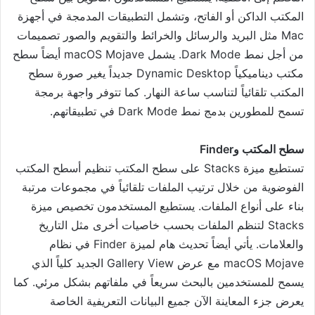
المكتب الداكن أو الفاتح، وتشمل التطبيقات المدمجة في أجهزة
Mac مثل البريد والرسائل والخرائط والتقويم والصور تصميمات
من أجل نمط Dark Mode. يشمل macOS Mojave أيضاً سطح
مكتب ديناميكياً Dynamic Desktop جديداً يغير صورة سطح
المكتب تلقائياً لتناسب ساعة النهار. كما تتوفر واجهة برمجة
تسمح للمطورين بدمج نمط Dark Mode في تطبيقاتهم.
سطح المكتب وFinder
تستطيع ميزة Stacks على سطح المكتب تنظيم أسطح المكتب
الفوضوية من خلال ترتيب الملفات تلقائياً في مجموعات مرتبة
بناء على أنواع الملفات. يستطيع المستخدمون تخصيص ميزة
Stacks لتنظم الملفات بحسب خاصيات أخرى مثل التاريخ
والعلامات. يأتي أيضاً تحديث هام لميزة Finder في نظام
macOS Mojave مع عرض Gallery View الجديد كلياً الذي
يسمح للمستخدمين بالبحث سريعاً في ملفاتهم بشكل مرئي. كما
يعرض جزء المعاينة الآن جميع البيانات التعريفية الخاصة