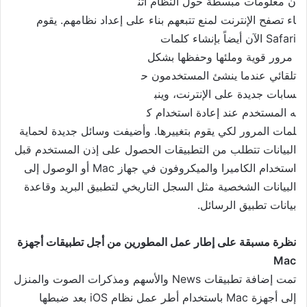
ن معلومات مبسطة حول النظام أثن
اء تصفح الإنترنت لمنع تتبعهم ب
ناء على إعداد نظامهم. يقوم
Safari الآن أيضاً بإنشاء كلمات
مرور قوية وملئها وحفظها بشكل
تلقائي عندما ينشئ المستخدمون ح
سابات جديدة على الإنترنت، وينب
ه المستخدم عند إعادة استخدام ك
لمات المرور لكي يقوم بتغييرها. وأضيفت وسائل جديدة لحماية
البيانات تتطلب من التطبيقات الحصول على إذن المستخدم قبل
استخدام الكاميرا والميكروفون في جهاز Mac أو الوصول إلى
البيانات الشخصية مثل السجل التاريخي لتطبيق البريد وقاعدة
بيانات تطبيق الرسائل.
نظرة مسبقة على إطار عمل المطورين من أجل تطبيقات أجهزة
Mac
تمت إضافة تطبيقات News والأسهم ومذكرات الصوت والمنزل
إلى أجهزة Mac باستخدام أطر عمل نظام iOS بعد ضبطها