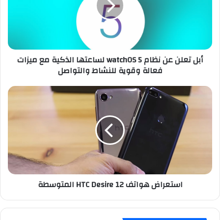
ع
ل
ن
ع
ن
أبل تعلن عن نظام watchOS 5 لساعتها الذكية مع ميزات
ن
فعالة وقوية للنشاط والتواصل
ظ
ا
م
ا
w
س
a
ت
t
ع
c
ر
h
ا
O
ض
S
ه
5
و
استعراض هواتف HTC Desire 12 المتوسطة
ل
ا
س
ت
ا
ف
ع
H