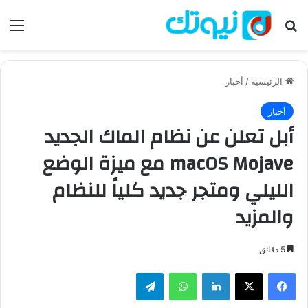
بحث عن
الق
الرئيسية
/
أخبار
أخبار
أبل تعلن عن نظام الماك الجديد
macOS Mojave مع ميزة الوضع
الليلي ومتجر جديد كلياً للنظام
والمزيد
5 دقائق
فيسبوك
‫X
لينكدإن
واتساب
تيلقرام