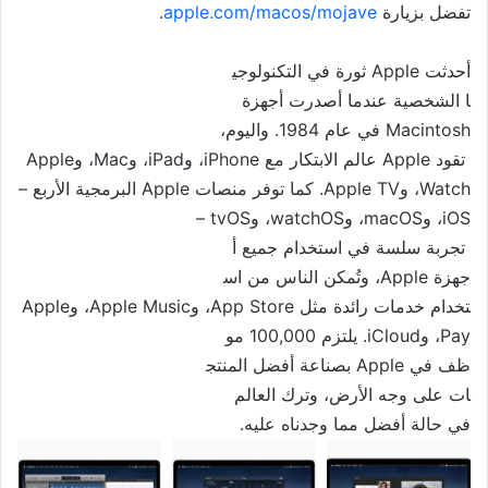
تفضل بزيارة
apple.com/macos/mojave
.
أحدثت Apple ثورة في التكنولوجي
ا الشخصية عندما أصدرت أجهزة
Macintosh في عام 1984. واليوم،
تقود Apple عالم الابتكار مع
iPhone، وiPad، وMac، وApple
Watch، وApple TV. كما توفر منصات Apple البرم
جية الأربع –
iOS، وmacOS، وwatchOS، وtvOS –
تجربة سلسة في استخدام جميع أ
جهزة Apple، وتُمكن الناس من اس
تخدام خدمات رائدة مثل App Store، وApple Music، وApple
Pay، وiCloud. يلتزم 100,000 مو
ظف في Apple بصناعة أفضل المنتج
ات على وجه الأرض، وترك العالم
في حالة أفضل مما وجدناه عليه.