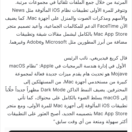
المرتبة من خلال جمع الملفات تلقائياً في مجموعات مرتبة.
وتتوفر للمرة الأولى تطبيقات نظام iOS المألوفة مثل News
والأسهم ومذكرات الصوت والمنزل على أجهزة Mac. كما يضيف
الآن FaceTime الدعم للمكالمات الجماعية، وأعيد تصميم متجر
Mac App Store بالكامل ليشمل مقالات شيقة وتطبيقات
مضافة من أبرز المطورين مثل Microsoft وAdobe وغيرهما.
قال كريغ فيديريغي، نائب الرئيس
الأول في إدارة هندسة البرمجيا
ت في Apple: “نظام macOS
Mojave هو تحديث هام يقدم ميزات جديدة فعالة لمجموعة
كبيرة من مستخدمي أجهزة Mac، من المستهلكين إلى
المحترفين. يضيف النمط الداكن Dark Mode مظهراً جديداً خلّاباً
إلى macOS يسلط الضوء بالكامل على محتواك، كما تأتي
تطبيقات iOS المألوفة إلى أجهزة Mac للمرة الأولى، ومع متجر
Mac App Store بتصميمه الجديد، أصبح العثور على التطبيقات
أكثر سهولة ومتعة من أي وقت سابق.”