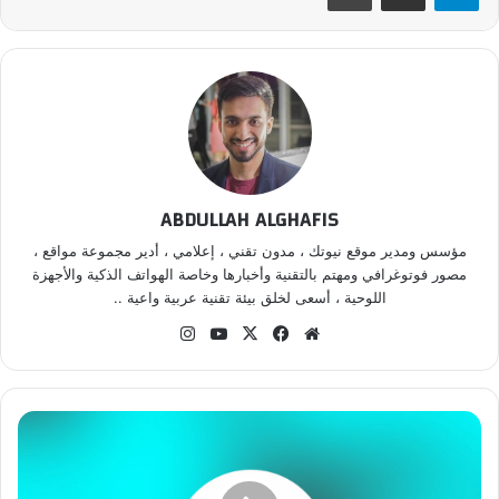
ABDULLAH ALGHAFIS
مؤسس ومدير موقع نيوتك ، مدون تقني ، إعلامي ، أدير مجموعة مواقع ،
مصور فوتوغرافي ومهتم بالتقنية وأخبارها وخاصة الهواتف الذكية والأجهزة
اللوحية ، أسعى لخلق بيئة تقنية عربية واعية ..
موق
في
‫X
‫Yo
انس
ع
سب
uT
تقر
الوي
وك
ub
ام
ب
e
أ
ب
ل
ت