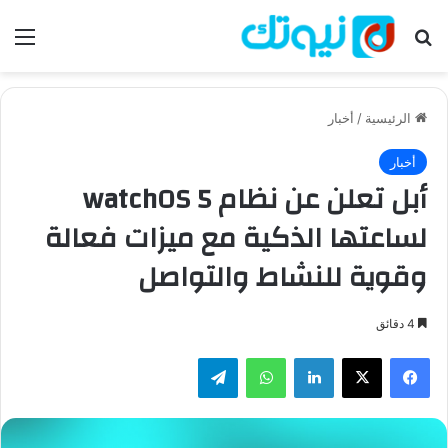
بحث عن
الق
الرئيسية
/
أخبار
أخبار
أبل تعلن عن نظام watchOS 5
لساعتها الذكية مع ميزات فعالة
وقوية للنشاط والتواصل
4 دقائق
فيسبوك
‫X
لينكدإن
واتساب
تيلقرام