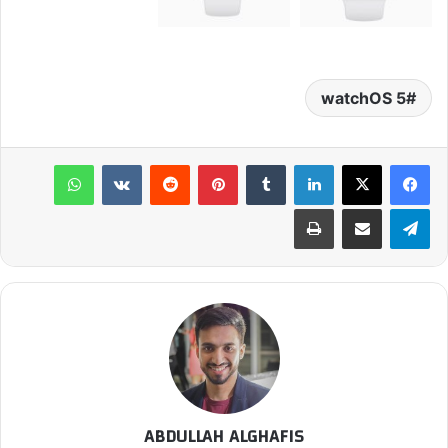
watchOS 5
لينكدإن
‏Tumblr
بينتيريست
‏Reddit
‏VKontakte
واتساب
تيلقرام
مشاركة عبر البريد
طباعة
ABDULLAH ALGHAFIS