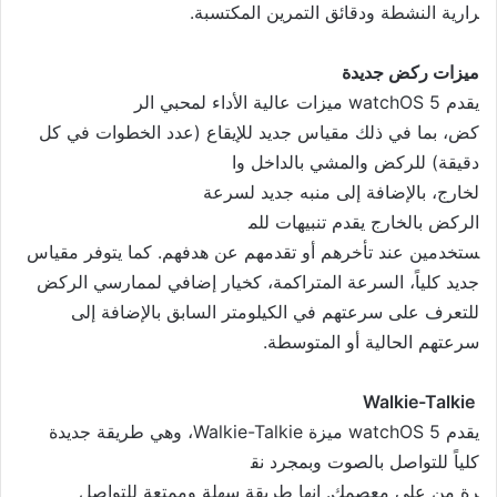
رارية النشطة ودقائق التمرين المكتسبة.
ميزات
ركض
جديدة
يقدم watchOS 5 ميزات عالية الأداء لمحبي الر
كض، بما في ذلك مقياس جديد للإي
قاع (عدد الخطوات في كل
دقيقة) للركض والمشي بالداخل وا
لخارج، بالإضافة إلى منبه جديد
لسرعة
الركض بالخارج يقدم تنبيهات للم
ستخدمين عند تأخرهم أو تقدمهم ع
ن هدفهم. كما يتوفر مقياس
جديد كلياً، السرعة المتراكمة، كخيار إضافي لممارسي الركض
للتعرف على سرعتهم في الكيلومتر السابق بالإضافة إلى
سرعتهم الحالية أو المتوسطة.
Walkie-Talkie
يقدم watchOS 5 ميزة Walkie-Talkie، وهي طريق
ة جديدة
كلياً للتواصل بالصوت وبمجرد نق
رة من على معصمك. إنها طريقة سه
لة وممتعة للتواصل