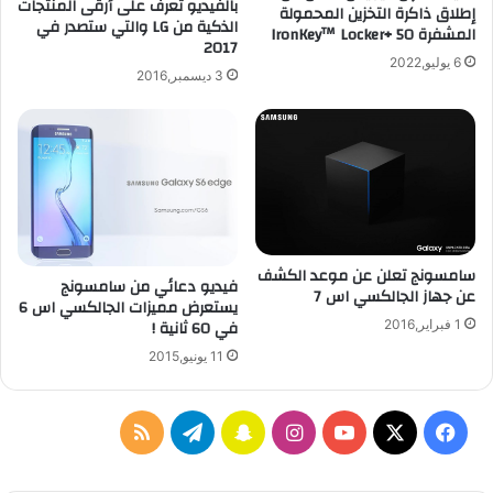
بالفيديو تعرف على أرقى المنتجات
إطلاق ذاكرة التخزين المحمولة
ت
د
الذكية من LG والتي ستصدر في
المشفرة IronKey™ Locker+ 50
ج
m
2017
ا
a
6 يوليو,2022
3 ديسمبر,2016
ب
c
ة
O
و
S
ت
M
ج
o
ا
j
ر
a
ب
v
م
e
سامسونج تعلن عن موعد الكشف
فيديو دعائي من سامسونج
ش
م
عن جهاز الجالكسي اس 7
يستعرض مميزات الجالكسي اس 6
ت
ع
في 60 ثانية !
1 فبراير,2016
ر
م
11 يونيو,2015
ك
ي
ة
ز
ل
ة
ل
ا
ف
ا
س
ت
م
و
ل
ا
ي
X
Y
ن
ن
ي
ل
و