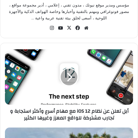
مؤسس ومدير موقع نيوتك ، مدون تقني ، إعلامي ، أدير مجموعة مواقع ،
مصور فوتوغرافي ومهتم بالتقنية وأخبارها وخاصة الهواتف الذكية والأجهزة
اللوحية ، أسعى لخلق بيئة تقنية عربية واعية ..
موق
في
‫X
‫Yo
انس
ع
سب
uT
تقر
الوي
وك
ub
ام
ب
e
أ
ب
ل
ت
ع
ل
ن
ع
ن
أبل تعلن عن نظام iOS 12 مع مهام أسرع وأكثر استجابة و
ن
تجارب مشتركة للواقع المعزز وغيرها الكثير
ظ
ا
م
أ
i
ب