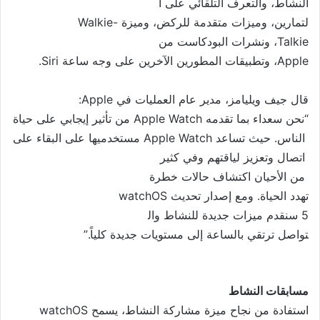
النشاط، والتعرف التلقائي على ا
لتمارين، وميزات متقدمة للركض،
وميزة Walkie-
Talkie، ونشرات البودكاست من
Apple، وتطبيقات المطورين الآخر
ين على وجه ساعة Siri.
قال جيف ويليامز، مدير عام العم
ليات في Apple:
“نحن سعداء بما تقدمه Apple Watch من تأثير إيجابي على حياة
الناس. حيث تساعد Apple Watch مستخدميها على البقاء على
اتصال وتعزيز لياقتهم وفي كثير
من الأحيان اكتشاف حالات خطرة
تهدد الحياة. ومع إصدار تحديث
watchOS
5 سنقدم ميزات جديدة للنشاط وال
تواصل ترتقي بالساعة إلى مستويا
ت جديدة كلياً.”
مسابقات
النشاط
استفادة من نجاح ميزة مشاركة النشاط، يسمح
watchOS