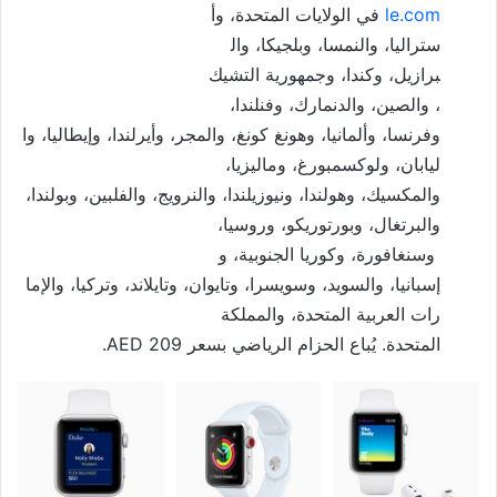
le.com
في الولايات المتحدة، وأ
ستراليا، والنمسا، وبلجيكا، وال
برازيل، وكندا، وجمهورية التشيك
، والصين، والدنمارك، وفنلندا،
وفرنسا، وألمانيا، وهونغ كونغ،
والمجر، وأيرلندا، وإيطاليا، وا
ليابان، ولوكسمبورغ، وماليزيا،
والمكسيك، وهولندا، ونيوزيلندا،
والنرويج، والفلبين، وبولندا،
والبرتغال، وبورتوريكو، وروسيا،
وسنغافورة، وكوريا الجنوبية، و
إسبانيا، والسويد، وسويسرا، وتا
يوان، وتايلاند، وتركيا، والإما
رات العربية المتحدة، والمملكة
المتحدة. يُباع الحزام الرياضي
بسعر AED 209.