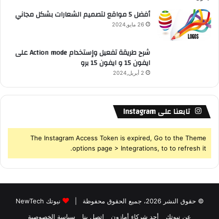
ل
أفضل 5 مواقع لتصميم الشعارات بشكل مجاني
ن
26 مايو,2024
ظ
ا
م
شرح طريقة تفعيل وإستخدام Action mode على
و
ايفون 15 و ايفون 15 برو
ا
2 أبريل,2024
ل
م
ز
تابعنا على Instagram
ي
د
The Instagram Access Token is expired, Go to the Theme
options page > Integrations, to to refresh it.
© حقوق النشر 2026، جميع الحقوق محفوظة |
نيوتك NewTech
عن نيوتك
أحد شركاء أمازون
إتصل بنا
سياسة الخصوصية