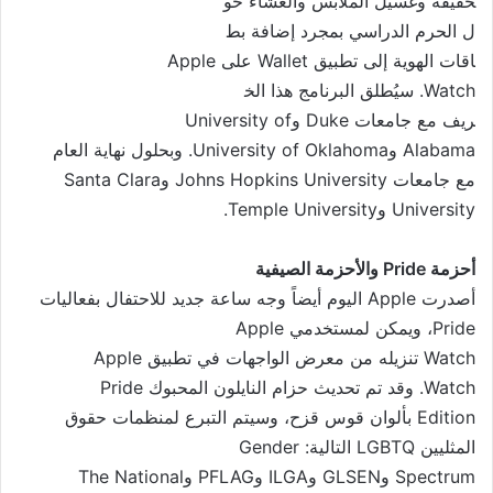
خفيفة وغسيل الملابس والعشاء حو
ل الحرم الدراسي بمجرد إضافة بط
اقات الهوية إلى تطبيق Wallet ع
لى Apple
Watch. سيُطلق
البرنامج هذا الخ
ريف مع جامعات Duke وUniversity of
Alabama وUniversity of Oklahoma. وبحلول نهاية العام
مع جامعات Johns Hopkins University وSanta Clara
University وTemple University.
أحزمة
Pride
والأحزمة
الصيفية
أصدرت Apple اليوم أيضاً وجه سا
عة جديد للاحتفال بفعاليات
Pride، ويمكن لمستخدمي Apple
Watch تنزيله من معرض الواجهات
في تطبيق Apple
Watch. وقد تم تحديث حزام
النايلون المحبوك Pride
Edition بألوان قوس قزح، وسيتم
التبرع لمنظمات حقوق
المثليين LGBTQ التالية: Gender
Spectrum وGLSEN وILGA وPFLAG و
The National