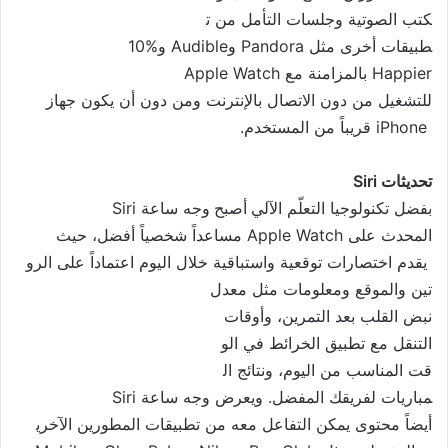
كتب الصوتية وجلسات التأمل من ت
طبيقات أخرى مثل Pandora وAudib
le و10‎%‎
‎Happier بالمزامنة مع Apple Watch
للتشغيل من دون الاتصال بالإنترنت ومن دون أن يكون جهاز
iPhone قريباً من المستخدم.
تحديثات
Siri
بفضل تكنولوجيا التعلّم الآلي
أصبح
و
جه ساعة Siri
المحدث على Apple Watch مساعداً شخصياً أفضل، حيث
يقدم اختصارات توقعية واستباقي
ة خلال اليوم اعتماداً على الرو
تين والموقع ومعلومات مثل معدل
نبض القلب بعد التمرين، وأوقات
التنقل مع تطبيق الخرائط في الو
قت المناسب من اليوم، ونتائج ال
مباريات لفريقك المفضل. ويعرض و
جه ساعة Siri
أيضاً محتوى يمكن التفاعل معه من تطبيقات المطورين الآخري