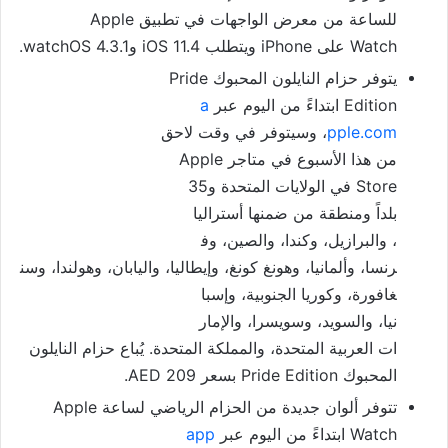
للساعة من معرض الواجهات في تطب
يق Apple
Watch على iPhone ويتطلب iOS 11.4 وwatchOS 4.3.1.
يتوفر حزام النايلون المحبوك
Pride
Edition ابتداءً من اليوم عبر
a
pple.com
، وسيتوفر في وقت لاحق
من هذا الأسبوع في متاجر Apple
Store في الولايات المتحدة و35
بلداً ومنطقة من ضمنها أستراليا
، والبرازيل، وكندا، والصين، وف
رنسا، وألمانيا، وهونغ كونغ، وإ
يطاليا، واليابان، وهولندا، وسن
غافورة، وكوريا الجنوبية، وإسبا
نيا، والسويد، وسويسرا، والإمار
ات العربية المتحدة، والمملكة ا
لمتحدة. يُباع حزام النايلون
المحبوك Pride Edition بسعر AED 209.
تتوفر ألوان جديدة من الحزام ال
رياضي لساعة Apple
Watch ابتداءً من اليوم عبر
app