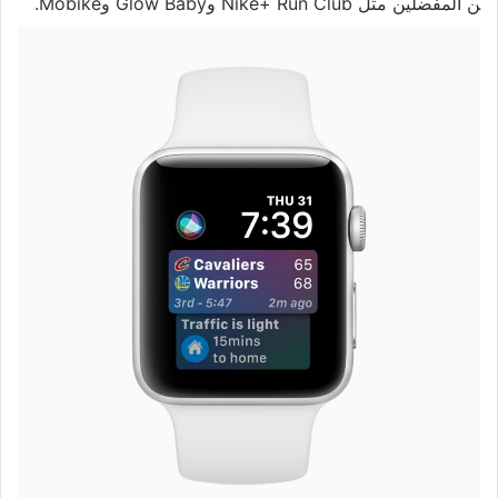
ن المفضلين مثل Nike+ Run Club وGlow Baby وMobike.