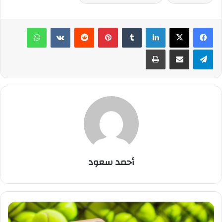
لينكدإن
‏Tumblr
بينتيريست
‏Reddit
‏VKontakte
واتساب
تيلقرام
مشاركة عبر البريد
طباعة
أحمد سعود
ا
ل