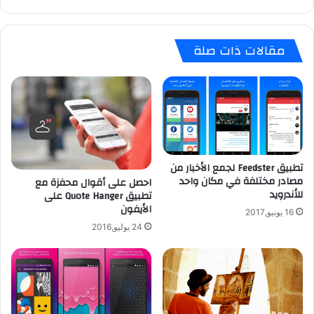
ة
ت
5
ح
.
و
مقالات ذات صلة
2
ي
ا
ل
ن
ا
ش
ل
و
ك
س
ت
ع
ب
ر
ا
1
تطبيق Feedster لجمع الأخبار من
ل
مصادر مختلفة في مكان واحد
1
احصل على أقوال محفزة مع
و
للأندرويد
تطبيق Quote Hanger على
6
ر
الأيفون
د
ق
16 يونيو,2017
و
ي
24 يوليو,2016
ل
ة
ا
إ
ر
ل
ى
ك
ت