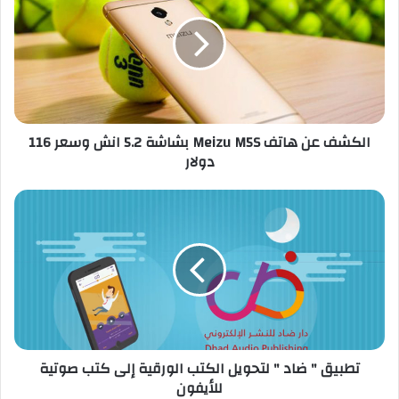
ك
ش
ف
ع
ن
ه
ا
الكشف عن هاتف Meizu M5S بشاشة 5.2 انش وسعر 116
ت
دولار
ف
M
e
ت
i
ط
z
ب
u
ي
M
ق
5
"
S
ض
ب
ا
ش
د
تطبيق " ضاد " لتحويل الكتب الورقية إلى كتب صوتية
ا
"
للأيفون
ش
ل