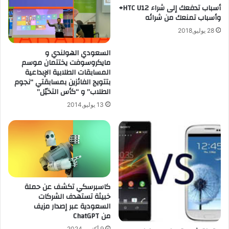
د
أسباب تدفعك إلى شراء HTC U12+
ا
وأسباب تمنعك من شرائه
ي
ي
د
ك
28 يوليو,2018
م
ي
ن
ا
السعودي الهولندي و
س
I
مايكروسوفت يختتمان موسم
و
المسابقات الطلابية الإبداعية
K
بتتويج الفائزين بمسابقتي “نجوم
ن
E
الطلاب” و “كأس التخيّل”
ي
A
X
ب
13 يوليو,2014
p
ش
e
ك
r
ل
i
ت
a
ف
Z
ا
U
ع
كاسبرسكي تكشف عن حملة
l
ل
خبيثة تستهدف الشركات
t
ي
السعودية عبر إصدار مزيف
r
و
من ChatGPT
a
م
9 أكتوبر,2024