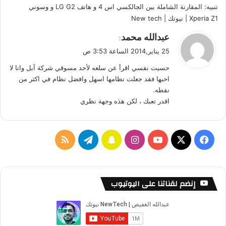
تنبيه:
المقارنة الشاملة بين الجالكسي اس 4 و هاتف LG G2 و وسوني
Xperia Z1 | نيوتك | New tech
ي
عبدالله محمد
:
ق
25 يناير,2014 الساعة 3:53 ص
و
حسيت نفسي اقرأ عن سلعه لأحد مسوقي شركة آبل وانا لا
ل
احبها فقد جعلت نظامها اسهل وافضل نظام في اكثر من
نقطه.
اقدر تعبك ، لكن هذه وجهة نظري
ف
ا
س
ت
م
ي
X
Y
ن
ن
ي
ل
س
o
س
ا
ل
خ
إنضم لقناتنا على اليوتيوب
ب
u
ت
ب
ق
ص
و
T
ق
ت
ر
ا