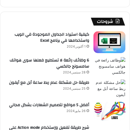
ك
u
ر
ش
ا
ل
b
ا
ا
م
م
شروحات
e
م
ت
و
كيفية استيراد الجداول الموجودة في الويب
واستخدامها في برنامج Excel
ق
1 أكتوبر,2024
ع
6 وظائف رائعة لا تستطيع فعلها سوى هواتف
سامسونج جالكسي
R
28 سبتمبر,2024
S
طريقة حل مشكلة عدم ربط ساعة أبل مع أيفون
25 سبتمبر,2024
S
أفضل 5 مواقع لتصميم الشعارات بشكل مجاني
26 مايو,2024
شرح طريقة تفعيل وإستخدام Action mode على