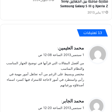
مقارنة شاملة بين الجهازين Sony
ع
ب
Xperia Z و Samsung Galaxy S III
ل
ا
ى
ش
17 يناير,2013
أ
ر
ي
ع
ه
ل
‫13 تعليقات
ا
ى
ت
ا
ف
ل
ي
محمد العثيمين
أ
:
أ
ق
ن
ي
1 سبتمبر,2013 الساعة 12:08 ص
و
د
ف
من أفضل المقالات التي قرأتها في توضيح الجهاز المناسب
ر
ل
و
والنظام المناسب
و
ن
مختصر وبسيط على الرغم من أنه تجاهل أمور مهمة في
ي
و
رأيي واستطرد في أمور لاحاجة للاستراد فيها كسرد اسماء
د
ا
أصدقاؤه ورغباتهم
ل
أ
ي
ي
محمد الجابر
ب
:
ق
ا
1 سبتمبر,2013 الساعة 12:20 ص
و
د