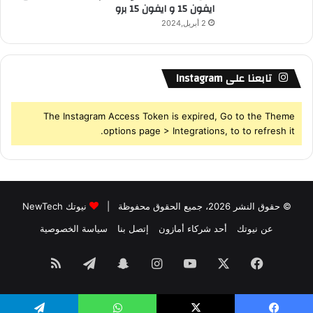
ايفون 15 و ايفون 15 برو
2 أبريل,2024
تابعنا على Instagram
The Instagram Access Token is expired, Go to the Theme
options page > Integrations, to to refresh it.
© حقوق النشر 2026، جميع الحقوق محفوظة |
نيوتك NewTech
عن نيوتك
أحد شركاء أمازون
إتصل بنا
سياسة الخصوصية
فيسبوك
‫X
‫YouTube
انستقرام
سناب
تيلقرام
ملخص
تشات
الموقع