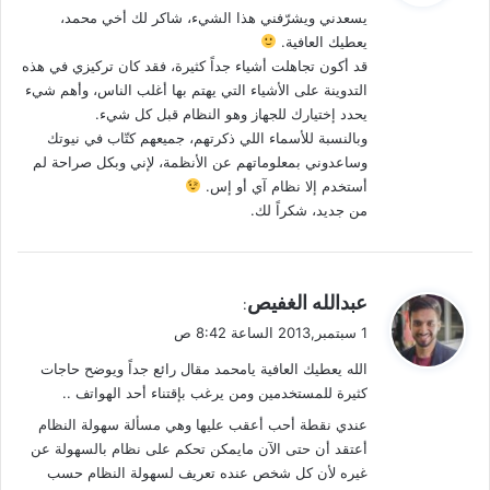
يسعدني ويشرّفني هذا الشيء، شاكر لك أخي محمد،
ل
يعطيك العافية.
قد أكون تجاهلت أشياء جداً كثيرة، فقد كان تركيزي في هذه
التدوينة على الأشياء التي يهتم بها أغلب الناس، وأهم شيء
يحدد إختيارك للجهاز وهو النظام قبل كل شيء.
وبالنسبة للأسماء اللي ذكرتهم، جميعهم كتّاب في نيوتك
وساعدوني بمعلوماتهم عن الأنظمة، لإني وبكل صراحة لم
أستخدم إلا نظام آي أو إس.
من جديد، شكراً لك.
ي
عبدالله الغفيص
:
ق
1 سبتمبر,2013 الساعة 8:42 ص
و
الله يعطيك العافية يامحمد مقال رائع جداً ويوضح حاجات
ل
كثيرة للمستخدمين ومن يرغب بإقتناء أحد الهواتف ..
عندي نقطة أحب أعقب عليها وهي مسألة سهولة النظام
أعتقد أن حتى الآن مايمكن تحكم على نظام بالسهولة عن
غيره لأن كل شخص عنده تعريف لسهولة النظام حسب