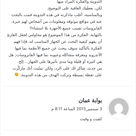
التدوينة والفكرة المراد منها.
لكن، يعطيك العافية على التوضيح.
وبالمناسبة، أغلب ماذكرته في هذه التدوينة قمت بالبحث
عنه في مواقع موثوقه ومعلومات من أشخاص لهم خبرة.
الفايروسات تصيب جميع الأجهزة بلا استثناء!!
بالنهاية، الفكرة من هذا الموضوع هو محاولتي لجعل القارئ
أن يفهم كيفية البحث عن الجهاز المناسب له، فإذا فهم
الفكرة بالتأكيد سوف يبحث عن جميع الأنظمة بما فيها
الأندرويد ومعرفة مشاكله وعيوبه بما فيها الفايروسات; هل
هي كثيرة أو قليلة وما مدى تأثيرها على الجهاز… إلخ.
من جديد، شاكر لك على الرد، ولكن تمنّيت أنك ماركّزت
على نقطة بسيطة وتركت الهدف من هذه التدوينة.
ي
بوابة عمان
:
ق
3 سبتمبر,2013 الساعة 8:11 م
و
كفيت و وفيت
ل