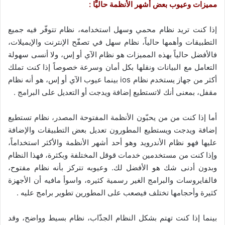
مميزات وعيوب بعض أشهر الأنظمة حاليًّا :
إذا كنت تريد نظام محمي وسهل استخدامه، نظام تتوفّر فيه جميع
التطبيقات وأهمها حالياً، نظام سهل في تصفّح الإنترنت والإيميلات،
فالأفضل حالياً بهذه المميزات هو نظام الآي أو إس، ولا أنسى سهولة
التعامل مع البيانات ونقلها بكل أمان وسرعة خصوصاً إذا كنت تملك
أكثر من جهاز يستخدم نظام ios بينما عيوب الآي أو إس، هو أنه نظام
مقفل، بمعنى أنك لاتستطيع إضافة ويدجت أو التعديل على البرامج .
أما إذا كنت من من يحبّون الأنظمة المفتوحة المصدر، نظام تستطيع
إضافة ويدجت ويستطيع المطورون تعديل بعض التطبيقات والإضافة
عليها فهو نظام الأندرويد وهو أحد أشهر الأنظمة والأكثر استخداماً،
وإذا كنت من مستخدمين خدمات قوقل المختلفة وبكثرة، فهذا النظام
وبدون أدنى شك هو الأفضل لك. وعيوبه تتركز بأنه نظام مفتوح،
فالفايروسات والبرامج الغير رسمية كثيره، واسوأ مافيه أن الأجهزة
كثيرة وأحجامها تختلف فيصعب على المطورين تطوير برامج عليه .
بينما إذا كنت تهتم بشكل النظام الجذّاب، نظام بسيط وواضح، وقد