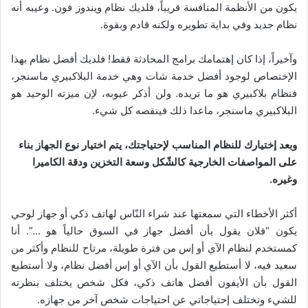
يكون من الأنظمة المنافسة قريباً، فلديك نظام ويندوز فون. وعيبه أنه
نظام جديد وفي بداية تطويره ولكنه قادم وبقوة.
وآخيراً، إذا كان إهتمامك برامج المحادثة فقط! فلديك أفضل نظام بهذا
الإختصاص لوجود أفضل خدمة شات وهي خدمة البلاكبيري ماسنجر،
فنظام بلاكبيري هو ما تريده. ولن أذكر عيوبه، لإن ميزته الوحيد هو
البلاكبيري ماسنجر، ماعدا ذلك فينقصه كل شيء.
وبعد إختيارك للنظام المناسب لإحتياجتك، يتم اختيار نوع الجهاز بناء
على المواصفات الخارجية كالشّكل وسعة التخزين ودقة الكاميرا
وغيره.
أكثر الأخطاء التي سمعتها عند شراء النّاس لهاتف ذكي أو جهاز لوحي
يكون “فلان يقول بأن أفضل جهاز في السوق حالياً هو …”. أنا
كمستخدم لنظام الآي أو إس من فترة طويلة، مرتاح للنظام وأكثر من
سعيد فيه، لا أستطيع القول بأن الآي أو إس أفضل نظام، ولا أستطيع
القول بأن الأيفون أفضل هاتف ذكي، فكل شخص يختلف بنظرته
للشيء وتختلف إحتياجاتي عن احتياجات شخص آخر من جهازه.