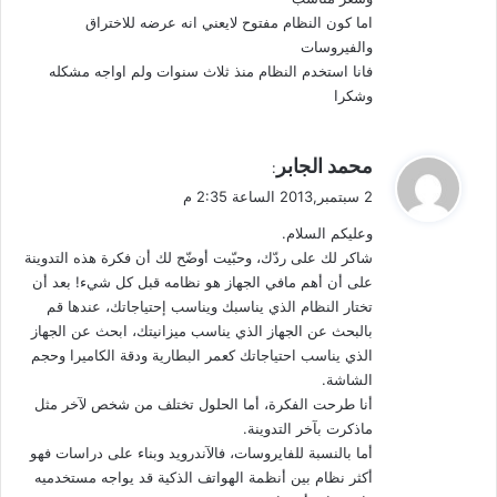
اما كون النظام مفتوح لايعني انه عرضه للاختراق
والفيروسات
فانا استخدم النظام منذ ثلاث سنوات ولم اواجه مشكله
وشكرا
ي
محمد الجابر
:
ق
2 سبتمبر,2013 الساعة 2:35 م
و
وعليكم السلام.
ل
شاكر لك على ردّك، وحبّيت أوضّح لك أن فكرة هذه التدوينة
على أن أهم مافي الجهاز هو نظامه قبل كل شيء! بعد أن
تختار النظام الذي يناسبك ويناسب إحتياجاتك، عندها قم
بالبحث عن الجهاز الذي يناسب ميزانيتك، ابحث عن الجهاز
الذي يناسب احتياجاتك كعمر البطارية ودقة الكاميرا وحجم
الشاشة.
أنا طرحت الفكرة، أما الحلول تختلف من شخص لآخر مثل
ماذكرت بآخر التدوينة.
أما بالنسبة للفايروسات، فالآندرويد وبناء على دراسات فهو
أكثر نظام بين أنظمة الهواتف الذكية قد يواجه مستخدميه