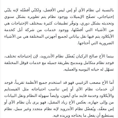
بالنسبة لي نظام الآي أو إس ليس الأفضل، ولكنّي أفضّله لإنه يلبّي
إحتياجاتي، تصفّح الإيميلات ووجود نظام يتم تطويره بشكل سنوي
وتحديثه بشكل دوري، وتوفّر تطبيقات كثيرة بمختلف الإحتياجات هي
من الأشياء التي أفضّلها، ووجود خدمات من شركة أبل كخدمة
الأيكلاود يتم فيها نقل بياناتي لجميع أجهزتي المختلفة هي من الأشياء
الضرورية التي أحتاجها.
بينما الأخ صالح الركيان يُفضّل نظام الأندرويد، لإن إحتياجاته تختلف،
فوجد نظام متكامل ومندمج بطريقة جميله مع خدمات قوقل المختلفة
تسهّل له حياته اليوميه والعمليه.
أما الأخ مصعب الزغيبي فهو قد استخدم جميع الأنظمة تقريباً، فوجد
أن خدمات نظام الآي أو إس تناسب احتياجاته مثل الفيستايم
والأيكلاود وخدمة فايند ماي أيفون، وايضاً سهولة النظام ونقل البيانات
من وإلى جهازه، بعكس الأخ زياد المقبل، فهو يرى بأن نظام الآي أو
إس معقّد، ويُفضّل نظام الأندرويد لإنه نظام متجدد وغير ممل، نظام
يستطيع أن يفعل ما يحتاجه ويريده فيه.