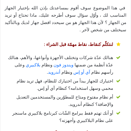
في هذا الموضوع سوف أقوم بمساعدتك بإذن الله بإختيار الجهاز
المناسب لك ، وأوّل سؤال سوف أطرحه عليك، ماذا تحتاج أو تريد
من الجهاز ؟ لأن هذا الجهاز هو من سيحدد افضل جهاز لديك وبالتأكيد
سيختلف من شخص لآخر .
لنتكلّم كنقاط، نقاط مهمّة قبل الشراء :
هنالك عدّة شركات وتختلف الأجهزة وأنواعها، والأهم، هنالك
عدّة أنظمة من ضمنها
ويندوز فون
ونظام
بلاكبيري
وعلى
رأسهم نظام
آي أو إس
ونظام
أندرويد
.
اختيارك للجهاز يبدأ من اختيارك للنظام، فهل تريد نظام
محمي وسهل استخدامه؟ كنظام آي أو إس.
أم نظام مفتوح ومتاح للمطوّرين والمستخدمين التعديل
والإضافة؟ كنظام أندرويد.
أو أنك تهتم فقط ببرامج الشّات كبرنامج بلاكبيري ماسنجر
على نظام البلاكبيري وأجهزته؟