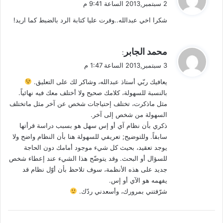
2 سبتمبر,2013 الساعة 9:41 م
و
شكرا اخي عبدالله..وفرت عليا كتابة الرد بالضبط كما اريد!
ل
ي
محمد الجابر
:
ق
3 سبتمبر,2013 الساعة 1:47 م
و
يعافيك ربّي أستاذ عبدالله، وشاكر لك على التعليق.
ل
بالنسبة للسهولة، كلامك صحيح ولا أختلف معك فيه نهائياً.
مثل ماذكرت، تختلف إحتياجات شخص عن آخر مثل ماتختلف
السهولة من شخص إلى آخر.
ذكري بأن نظام آي أو إس سهل هو بسبب دراسة قرأتها
سابقاً. وللتوضيح; تعريفي للسهولة هنا بأن النظام واضح ولا
يوجد تعقيد، بحيث كل شيء موجود أمامك دون الحاجة
للسؤال أو البحث. وقد يتوضّح هذا الشيء عند إعطاء شخص
جديد على هذه الأنظمة، سوف تلاحظ بأن أوّل نظام قد
يفهمه هو الآي أو إس.
شرّفتني بمرورك، وأسعدني ردّك.