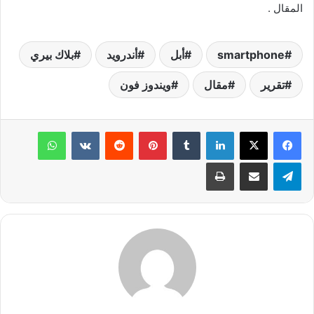
المقال .
smartphone
أبل
أندرويد
بلاك بيري
تقرير
مقال
ويندوز فون
لينكدإن
‏Tumblr
بينتيريست
‏Reddit
‏VKontakte
واتساب
تيلقرام
مشاركة عبر البريد
طباعة