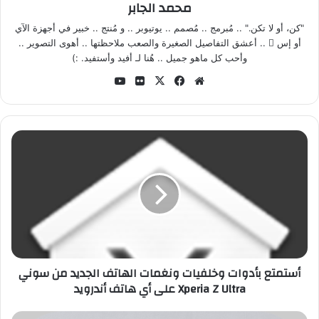
محمد الجابر
"كن، أو لا تكن." .. مُبرمج .. مُصمم .. يوتيوبر .. و مُنتج .. خبير في أجهزة الآي
أو إس  .. أعشق التفاصيل الصغيرة والصعب ملاحظتها .. أهوى التصوير ..
وأحب كل ماهو جميل .. هُنا لـ أفيد وأستفيد. :)
موق
في
‫X
صو
‫Yo
ع
سب
ر
uT
الوي
وك
من
ub
ب
فلي
e
أ
كر
س
ت
م
ت
ع
ب
أ
د
أستمتع بأدوات وخلفيات ونغمات الهاتف الجديد من سوني
و
Xperia Z Ultra على أي هاتف أندرويد
ا
ت
و
ا