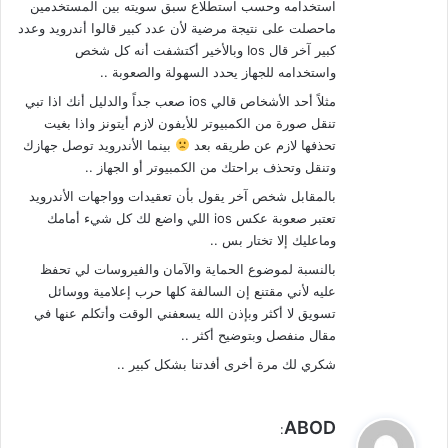
استخدامه وحسب استطلاع سبق سويته بين المستخدمين
ماحصلت على نتيجة مرضية لأن عدد كبير قالوا أندرويد وعدد
كبير آخر قال Ios وبالأخير أكتشفت أنه كل شخص
واستخدامه للجهاز يحدد السهولة والصعوبة ..
مثلاً أحد الأشخاص قالي ios صعب جداً والدليل أنك اذا تبي
تنقل صورة من الكمبيوتر للأيفون لازم أيتونز واذا بغيت
تحذفها لازم عن طريقه بعد
بينما الأندرويد توصل جهازك
وتنقل وتحذف براحتك من الكمبيوتر أو الجهاز ..
بالمقابل شخص آخر يقول بأن تعقيدات وواجهات الأندرويد
تعتبر صعوبة عكس ios اللي واضع لك كل شيء أمامك
وماعليك إلا تختار بس ..
بالنسبة لموضوع الحماية والآمان والفيروسات لي تحفظ
عليه لأني مقتنع إن السالفة كلها حرب إعلامية ووسائل
تسويق لا أكثر وبإذن الله يسعفني الوقت وأتكلم عنها في
مقال منفصل وبتوضيح أكثر ..
شكري لك مرة أخرى أفدتنا بشكل كبير ..
ي
ABOD
:
ق