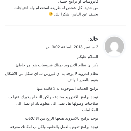
فايروسات أو برامج خبيثة.
من جديد، كل شخص له طريقة استخدام وله احتياجات
تختلف عن الناس، شكرا لك.
ي
خالد
:
ق
3 سبتمبر,2013 الساعة 9:02 ص
و
السلام عليكم
ل
ذكر ان نظام الاندرويد يمتلك فيروسات هو امر خاطئ
نظام اندرويد لا يوجد به اي فيروس ب اي شكل من الاشكال
يقوم بالضرر للهاتف
برامج الحمايه الموجوده به لا فائده منها
توجد برامج بالاندرويد مخادعه ولكن النظام يخبرك عنها ب
صلاحيات وصولها هل تصل الى معلوماتك او تصل الى
المكالمات
توجد برامج بالاندرويد هدفها الربح من الاعلانات
توجد برامج تقوم بالعمل بالخلفيه ولكن ب امكانك معرفة