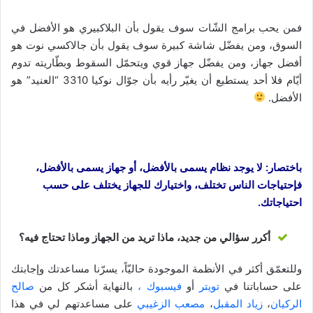
فمن يحب برامج الشّات سوف يقول بأن البلاكبيري هو الأفضل في
السوق، ومن يفضّل شاشة كبيرة سوف يقول بأن جالاكسي نوت هو
أفضل جهاز، ومن يفضّل جهاز قوي ويتحمّل السقوط وبطّاريته تدوم
أيّام فلا أحد يستطيع أن يغيّر رأيه بأن جوّال نوكيا 3310 “العنيد” هو
الأفضل.
باختصار: لا يوجد نظام يسمى بالأفضل، أو جهاز يسمى بالأفضل،
فإحتياجات الناس تختلف، واختيارك للجهاز يختلف على حسب
احتياجاتك.
أكرر سؤالي من جديد، ماذا تريد من الجهاز وماذا تحتاج فيه؟
وللتعمّق أكثر في الأنظمة الموجودة حاليّاً، يسرّنا مساعدتك وإجابتك
على حساباتنا في
تويتر
أو
فيسبوك ،
بالنهاية أشكر كل من
صالح
الركيان
،
زياد المقبل
،
مصعب الزغيبي
على مساعدتهم لي في هذا