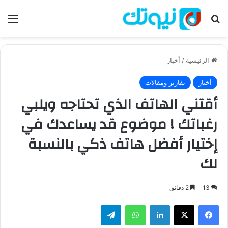
بحث عن
الق
الرئيسية
/
أخبار
أخبار
تقارير ومقالات
أقتني الهاتف الذي تحتاجه ويلبي
رغباتك ! موضوع قد يساعدك في
إختيار أفضل هاتف ذكي بالنسبة
لك
13
2 دقائق
فيسبوك
‫X
لينكدإن
واتساب
تيلقرام