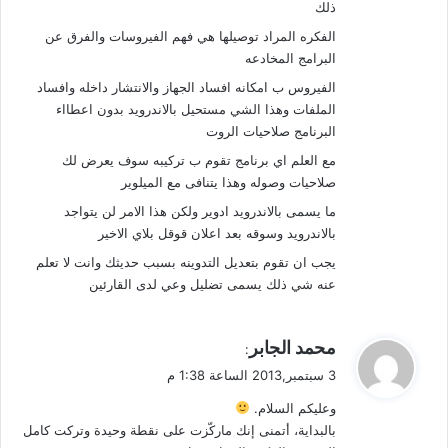
ذلك
الفكره المراد توصيلها هي فهم الفيروسات والفرق عن
البرامج المخادعه
الفيروس ب امكانه افساد الجهاز والانتشار داخله وافساد
الملفات وهذا الشي مستحيل بالاندرويد بدون اعطااﺀ
البرنامج صلاحيات الروت
مع العلم اي برنامج تقوم ب تركيبه سوف يعرض لك
صلاحيات وصوله وهذا يتنافى مع الميلوير
ما يسمى بالاندرويد ادوير ولكن هذا الامر لن يتواجد
بالاندرويد وسوقه بعد اعلان قوقل بلاي الاخير
يجب ان تقوم بتعديل التدوينه بسبب حديثك وانت لا تعلم
عنه شي ذلك يسمى تضليل وعي لدى القارئين
ي
محمد الجابر
:
ق
3 سبتمبر,2013 الساعة 1:38 م
و
وعليكم السلام.
ل
بالبداية، أتمنى إنك ماركّزت على نقطة وحيدة وتركت كامل