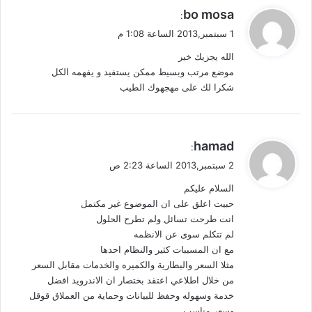
ي
bo mosa
:
ق
1 سبتمبر,2013 الساعة 1:08 م
و
الله يجزيك خير
ل
موضع مرتب وبسيط ممكن يستفيد و يفهمه الكل
شكرا لك على مهجهوك الطيب
ي
hamad
:
ق
2 سبتمبر,2013 الساعة 2:23 ص
و
السلام عليكم
ل
حبيت اعلق على ان الموضوع غير مكتمل
انت طرحت تسائل ولم تطرح الحلول
لم تتكلم سوى عن الانظمه
مع ان المسببات كثير والنظام احدها
مثلا السعر والبطارية والكميره والخدمات مقابل السعر
من خلال اطلاعي اعتقد بختصار ان الاندرويد افضل
خدمة وسهوله وحفظ للبيانات وحماية من العملاق قوقل
وسعر مناسب