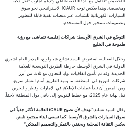
للتخصيص تتكامل مع الذكاء الاصطناعي وتدعم تجارب تنقّل ذكية
ومخصصة. وهذا يعكس توجه iCAUR الاستراتيجي نحو سوق
السيارات الكهربائية للشباب، عبر منصات تقنية قابلة للتطوير
وتصميمات تتمحور حول المستخدم.
التوسّع في الشرق الأوسط: شراكات إقليمية تتماشى مع رؤية
طموحة في الخليج
وخلال الفعالية، استعرض السيد تشانغ شياولونغ، المدير العام لشيري
الدولية في الشرق الأوسط، خارطة الطريق التوسعية للعلامة
الجديدة. وقد تم تأمين اتفاقيات نوايا للتعاون مع ثلاث من أبرز
شركات التوزيع في المنطقة، ما يمهد الطريق أمام انتشار سريع.
ومن المقرر أن تبدأ عمليات الإطلاق في الإمارات وقطر والبحرين
قبل نهاية عام 2025، مع خطط للتوسع إلى باقي دول المنطقة لاحقاً.
وقال السيد تشانغ:”
نهدف لأن تصبح
iCAUR
العلامة الأكثر جذباً في
سوق السيارات بالشرق الأوسط. كما نسعى لبناء مجتمع نابض
يعكس الثقافة المحلية ويحتفي بالتميّز والتصميم المبتكر
.”