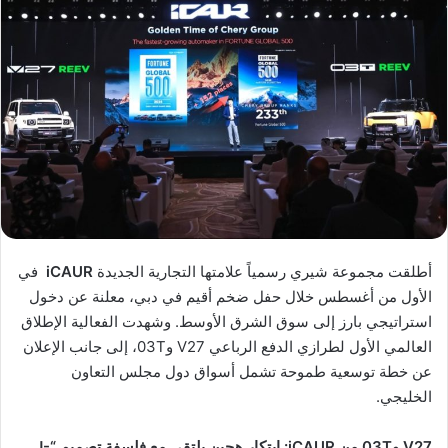
أطلقت مجموعة شيري رسمياً علامتها التجارية الجديدة
iCAUR
في
الأول من أغسطس خلال حفل ضخم أقيم في دبي، معلنة عن دخول
استراتيجي بارز إلى سوق الشرق الأوسط. وشهدت الفعالية الإطلاق
العالمي الأول لطرازي الدفع الرباعي V27 و03T، إلى جانب الإعلان
عن خطة توسعية طموحة تشمل أسواق دول مجلس التعاون
الخليجي.
V27
و03
T
من
iCAUR:
ابتكار هجين يلتقي مع فلسفة تصميم
“J-