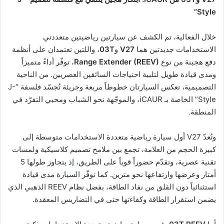
Style”
خلال الفعالية، تم الكشف عن سيارتين رياضيتين متعددتي
الاستخدامات جديدتين هما
V27
و
03T
، واللتين تعتمدان على أنظمة
دفع هجينة من نوع
Range Extender (REEV)
، توفّر أداءً متميزاً
ومدى قيادة طويل لتلبية احتياجات السائقين العصريين. من الناحية
التصميمية، تعكس السيارتان خطوطاً مربعة وجريئة تُجسّد فلسفة “J-
Style” الخاصة بـ iCAUR، والموجّهة نحو الشباب ومحبي التفرّد في
المنطقة.
وتُعدّ V27 أول سيارة رياضية متعددة الاستخدامات متوسطة إلى
كبيرة الحجم من العلامة، تجمع بين ملامح تصميم كلاسيكية ولمسات
تقنية عصرية، وتقدّم حضوراً قوياً على الطريق، إذ يتجاوز طولها 5
أمتار وعرضها وارتفاعها نحو مترين. كما توفّر السيارة مدى قيادة
استثنائياً دون القلق من نفاد الطاقة، بفضل نظام REEV الذهبي الذي
يضمن استقرار الطاقة وكفاءتها حتى في التضاريس المعقدة.