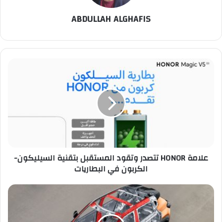
ABDULLAH ALGHAFIS
علامة
HONOR
تتصدر
وتقود
المستقبل
بتقنية
السيليكون-
الكربون
في
علامة HONOR تتصدر وتقود المستقبل بتقنية السيليكون-
البطاريات
الكربون في البطاريات
نيسان
ماجنايت
الجديدة
كليًا