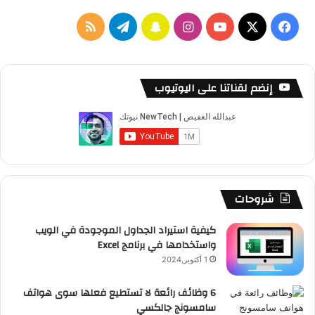
‫X
فيسبوك
‫YouTube
انستقرام
سناب
تيلقرام
ملخص
تشات
الموقع
RSS
إنضم لقناتنا على اليوتيوب
شروحات
كيفية استيراد الجداول الموجودة في الويب
واستخدامها في برنامج Excel
1 أكتوبر,2024
6 وظائف رائعة لا تستطيع فعلها سوى هواتف
سامسونج جالكسي