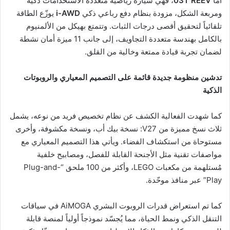
أما
03T REEV
، فهي سيارة رياضية متعددة الاستخدامات ذكية
ومربعة الشكل، مزودة بنظام دفع رباعي ذكي
i-AWD
يوزّع الطاقة
تلقائياً لتحقيق أقصى درجات الثبات. وتتمتع بهيكل من الألمنيوم
بالكامل بهندسة متعددة التجاويف، إلى جانب 11 ميزة أمان نشطة
لضمان تجربة قيادة ممتعة وخالية من القلق.
تدشين منظومة جديدة قائمة على التصميم المعياري والروبوتات
الذكية
كما شهدت الفعالية الكشف عن نظام تخصيص فريد من نوعه، يشمل
ثلاث نسخ مميزة من V27: نسخة بيك أب، ونسخة مكشوفة، وأخرى
مستوحاة من استكشاف الفضاء. ويأتي هذا التصميم المعياري مع
مواصفات تقنية مثل الأجنحة القابلة للفصل، ومصابيح خلفية
مُستلهمة من مكعبات LEGO، وأكثر من 100 ملحق “Plug-and-
Play” عبر منافذ موحّدة.
كما تم استعراض قدرات الروبوت البشري AiMOGA في سياقات
التنقل الذكي ونمط الحياة، مما يُجسّد نموذجاً أولياً لمنصة قابلة