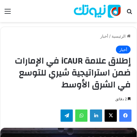
بحث عن
الق
الرئيسية
/
أخبار
أخبار
إطلاق علامة iCAUR في الإمارات
ضمن استراتيجية شيري للتوسع
في الشرق الأوسط
2 دقائق
فيسبوك
‫X
لينكدإن
واتساب
تيلقرام