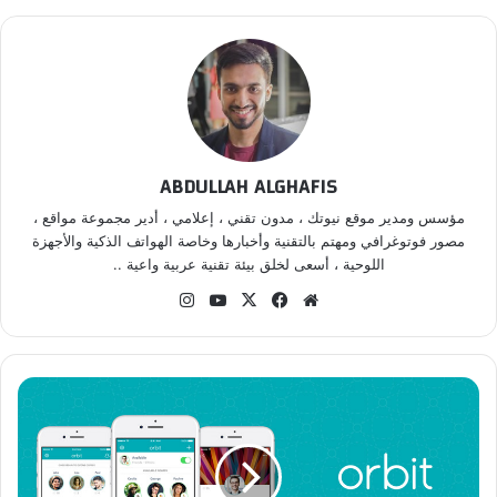
ABDULLAH ALGHAFIS
مؤسس ومدير موقع نيوتك ، مدون تقني ، إعلامي ، أدير مجموعة مواقع ،
مصور فوتوغرافي ومهتم بالتقنية وأخبارها وخاصة الهواتف الذكية والأجهزة
اللوحية ، أسعى لخلق بيئة تقنية عربية واعية ..
موق
في
‫X
‫Yo
انس
ع
سب
uT
تقر
الوي
وك
ub
ام
ب
e
ت
ع
ر
ف
ع