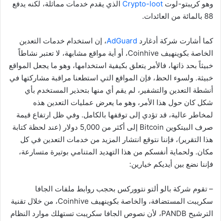
وهو كريبتو-لوت
Crypto-loot
الذي يقدم خدمات مماثلة، لكنه يدفع
88 بالمائة من العائدات.
كما أشارت شركة أدغارد
AdGuard
، إن استخدام خدمات التعدين
الخاصة بكوينهيف
Coinhive
، أو أية مواقع مشابهة، لا تعتبر نشاطاً
خبيثاً بحد ذاتها، فالأمر يتعلق بكيفية استخدامها، وهو ما يجعل المواقع
خبيثة. ولسوء الحظ، فإن المواقع التي استطعنا مراقبة مشاركتها في
أنشطة التعدين والتشفير، لم يقم أي منها بتحذير المستخدم بأي
شكل كان حول هذا الأمر، وهو ما يعرض عمليات التعدين هذه
لمخاطر عالية، قد تؤدي إلى توقفها بالكامل. وفي ظل ارتفاع قيمة
صرف البيتكوين
Bitcoin
إلى أكثر من 5,000 دولار (عند لحظة كتابة
هذا التقرير)، فإننا نتوقع انتشار المزيد من خدمات التعدين في كل
مكان. ولحماية أنفسكم من هذا التهديد المتنامي بوتيرة متسارعة،
فإننا نضع بين أيديكم خيارين:
– تقوم شركة بالو ألتو نتووركس بحجب روابط ملفات الجافا
سكريبت المستضافة، والخاصة بكوينهيف
Coinhive
، من خلال تقنية
الترشيح
PANDB
، لأن نصوص الجافا سكريبت تستهلك موارد النظام