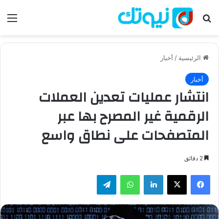
بحث عن
الق
الرئيسية
/
أخبار
أخبار
انتشار عمليات تعدين العملات
الرقمية غير المصرح بها عبر
المتصفحات على نطاق واسع
2 دقائق
فيسبوك
‫X
لينكدإن
واتساب
تيلقرام