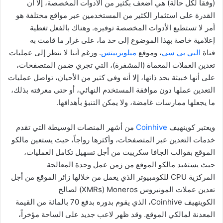
(وفقاً لكل حالة) هي أضعف بكثير من الأدوات المخصصة، إلا أن
القدرة على استثمار الكثير من المستخدمين عبر مواقع مختلفة هو
أمر لا تستطيع الأدوات المخصصة توفيره. وهناك بالفعل تغطية
إعلامية خاصة بهذا الموضوع إلى حد ما، على غرار ما قامت به
قناة
البي بي سي
، وموقع
ميلويربيتس
. ورغم أننا لا ننظر إلى عمليات
تعدين العملات المعماة (المشفرة)، التي تجري ضمن المتصفحات،
على أنها خبيثة بحد ذاتها، إلا أنه وفي كثير من الأحيان، تواصل عمليات
التعدين عملها دون موافقة المستخدم النهائي، أو حتى معرفته بذلك،
ما يجعلها ممارسات غامضة، ولا يمكن التنبؤ بأهدافها.
ويعتبر كوينهيف
Coinhive
من أشهر المنصات الوسيطة التي تقدم
خدمات التعدين عبر المتصفحات، وأكثرها رواجاً، حيث يستعين مالكو
الموقع بقوالب الجافا سكريبت من أجل تسهيل تكامل العمليات،
حيث يستفيد مالكو الموقع من زمن عمل وحدة المعالجة
المركزية
CPU
للكومبيوتر الذي يعمل من خلالها زائر الموقع من أجل
تعدين عملات المونيروس
Moneros
(
XMRs
) لصالح
الكوينهيف
Coinhive
، الذي يقوم بدوره بدفع 70 بالمائة من القيمة
المعدنة لمالكي الموقع. وقد ظهر لاعب جديد على الساحة مؤخراً،