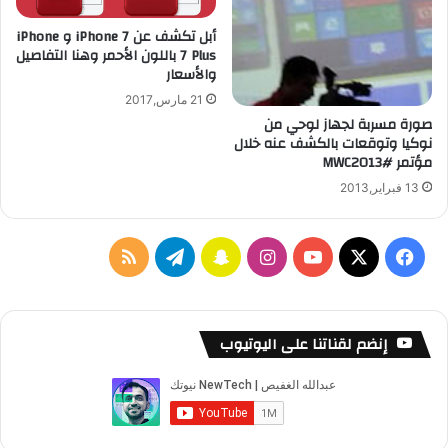
t
n
أبل تكشف عن iPhone 7 و iPhone
ل
d
7 Plus باللون الأحمر وهنا التفاصيل
ل
r
والأسعار
أ
o
ي
i
21 مارس,2017
ف
صورة مسربة لجهاز لوحي من
d
نوكيا وتوقعات بالكشف عنه خلال
و
O
مؤتمر #MWC2013
ن
r
e
13 فبراير,2013
o
8
.
ف
ا
س
ت
م
0
ي
X
Y
ن
ن
ي
ل
س
o
س
ا
ل
خ
إنضم لقناتنا على اليوتيوب
ب
u
ت
ب
ق
ص
و
T
ق
ت
ر
ا