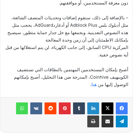
دون معرفة المستخدمين، أو موافقتهم.
– بالإضافة إلى ذلك، ستقوم إضافات وتحديثات المتصف الشائعة،
مثل أدبلوك بلس
Adblock Plus
أو أدغارد
AdGuard
، بحجب مثل
هذه النصوص التعدينية. وبجمعها مع حل جدار حماية متطور، سيصبح
بإمكانك الاطمئنان إلى أن زمن وحدة المعالجة
المركزية
CPU
السابق، إلى جانب الكهرباء، لن يتم استغلالها من قبل
أية نصوص خفية.
أصبح بإمكان المستخدمين المهتمين بالنطاقات التي تستضيف
الكوينهيف
Coinhive
، المدرجة ضن هذا التحليل، أصبح بإمكانهم
الوصول إليها من
هنا
.
لينكدإن
‏Tumblr
بينتيريست
‏Reddit
‏VKontakte
واتساب
تيلقرام
مشاركة عبر البريد
طباعة