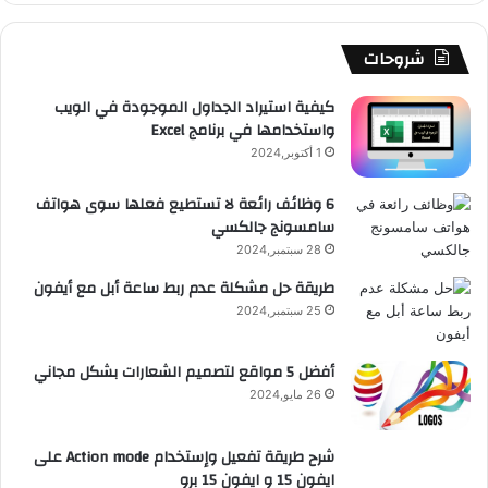
ك
u
ر
ش
ا
ل
b
ا
ا
م
م
شروحات
e
م
ت
و
كيفية استيراد الجداول الموجودة في الويب
واستخدامها في برنامج Excel
ق
1 أكتوبر,2024
ع
6 وظائف رائعة لا تستطيع فعلها سوى هواتف
سامسونج جالكسي
R
28 سبتمبر,2024
S
طريقة حل مشكلة عدم ربط ساعة أبل مع أيفون
25 سبتمبر,2024
S
أفضل 5 مواقع لتصميم الشعارات بشكل مجاني
26 مايو,2024
شرح طريقة تفعيل وإستخدام Action mode على
ايفون 15 و ايفون 15 برو