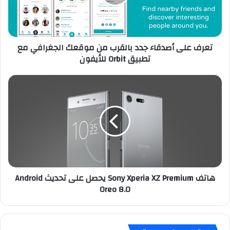
ل
ى
أ
ص
تعرف على أصدقاء جدد بالقرب من موقعك الجغرافي مع
د
تطبيق Orbit للأيفون
ق
ا
ء
ه
ج
ا
د
ت
د
ف
ب
S
ا
o
ل
n
ق
y
ر
X
هاتف Sony Xperia XZ Premium يحصل على تحديث Android
ب
p
Oreo 8.0
م
e
ن
r
م
i
و
a
ق