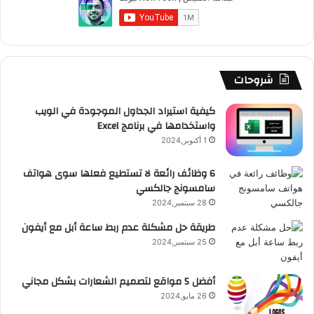
و
T
ق
ت
ر
ا
ك
u
ر
ش
ا
ل
b
ا
ا
م
م
شروحات
e
م
ت
و
كيفية استيراد الجداول الموجودة في الويب
واستخدامها في برنامج Excel
ق
1 أكتوبر,2024
ع
6 وظائف رائعة لا تستطيع فعلها سوى هواتف
سامسونج جالكسي
R
28 سبتمبر,2024
S
طريقة حل مشكلة عدم ربط ساعة أبل مع أيفون
25 سبتمبر,2024
S
أفضل 5 مواقع لتصميم الشعارات بشكل مجاني
26 مايو,2024