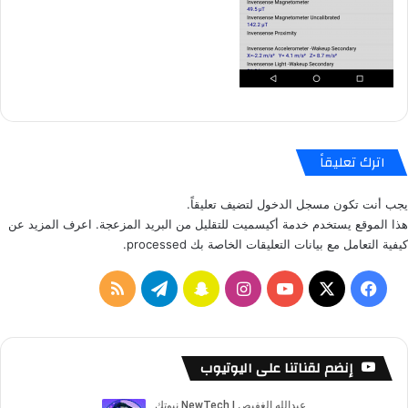
اترك تعليقاً
يجب أنت تكون
مسجل الدخول
لتضيف تعليقاً.
هذا الموقع يستخدم خدمة أكيسميت للتقليل من البريد المزعجة.
اعرف المزيد عن
كيفية التعامل مع بيانات التعليقات الخاصة بك processed
.
ف
ا
س
ت
م
ي
X
Y
ن
ن
ي
ل
س
o
س
ا
ل
خ
إنضم لقناتنا على اليوتيوب
ب
u
ت
ب
ق
ص