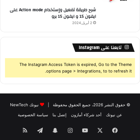
شرح طريقة تفعيل وإستخدام Action mode على
ايفون 15 و ايفون 15 برو
2 أبريل,2024
تابعنا على Instagram
The Instagram Access Token is expired, Go to the Theme
options page > Integrations, to to refresh it.
© حقوق النشر 2026، جميع الحقوق محفوظة |
نيوتك NewTech
عن نيوتك
أحد شركاء أمازون
إتصل بنا
سياسة الخصوصية
فيسبوك
‫X
‫YouTube
انستقرام
سناب
تيلقرام
ملخص