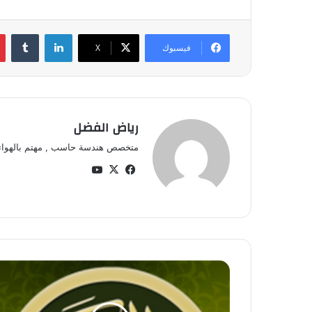
لينكدإن
‏Tumblr
فيسبوك
‫X
رياض الفضل
متخصص هندسة حاسب , مهتم بالهواتف الذ
في
‫X
‫Yo
سب
uT
وك
ub
e
ت
ط
ب
ي