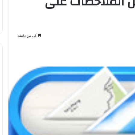
itra لتدوين الملاحظات على
أقل من دقيقة