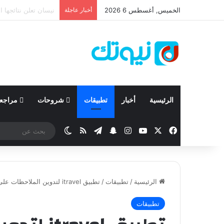
الخميس, أغسطس 6 2026
أخبار عاجلة
كيا تعزز الاعتماد عل
الرئيسية
أخبار
تطبيقات
شروحات
مراجع
‫X
فيسبوك
‫YouTube
انستقرام
تيلقرام
سناب تشات
ملخص الموقع RSS
الوضع المظلم
الرئيسية
/
تطبيقات
/
تطبيق itravel لتدوين الملاحظات على صورك ! ” iPhone “
تطبيقات