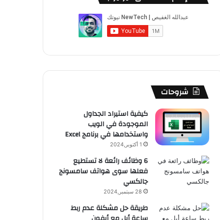
ب
u
ت
ب
ق
ص
و
T
ق
ت
ر
ا
ك
u
ر
ش
ا
ل
b
ا
ا
م
م
e
م
ت
و
شروحات
ق
كيفية استيراد الجداول
الموجودة في الويب
ع
واستخدامها في برنامج Excel
R
1 أكتوبر,2024
6 وظائف رائعة لا تستطيع
S
فعلها سوى هواتف سامسونج
جالكسي
S
28 سبتمبر,2024
طريقة حل مشكلة عدم ربط
ساعة أبل مع أيفون