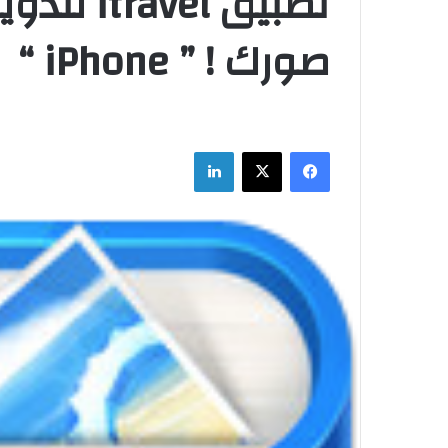
تطبيق vel
صورك ! ” iPhone “
فيسبوك
‫X
لينكدإن