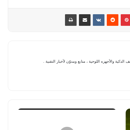
بينتيريست
‏Reddit
‏VKontakte
مشاركة عبر البريد
طباعة
كية والأجهزه اللوحية ، متابع ومدوّن لأخبار التقنية .
م
ت
ج
ر