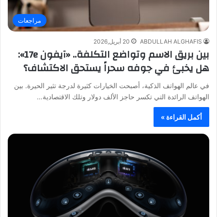
مراجعات
ABDULLAH ALGHAFIS
20 أبريل,2026
بين بريق الاسم وتواضع التكلفة.. «آيفون 17e»:
هل يخبئ في جوفه سحراً يستحق الاكتشاف؟
في عالم الهواتف الذكية، أصبحت الخيارات كثيرة لدرجة تثير الحيرة. بين
الهواتف الرائدة التي تكسر حاجز الألف دولار وتلك الاقتصادية…
أكمل القراءة »