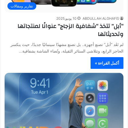
تقارير ومقالات
ABDULLAH ALGHAFIS
10 يونيو,2025
“أبل” تتخذ “شفافية الزجاج” عنوانًا لمنتجاتها
وتحديثاتها
لم تَعُد “أبل” تصنع أجهزة.. بل تصنع مشهدًا سينمائيًا جديدًا، حيث ينكسر
الحاجز الرابع، وتتلاشى الستائر الثقيلة، وتُضاء الشاشة بشفافية…
أكمل القراءة »