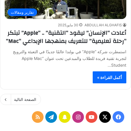
تقارير ومقالات
ABDULLAH ALGHAFIS
30 مايو,2025
أعادت “الإنسان” ليقود “التقنية” .. “Apple” تبتكر
“رحلة تعليمية” للتعريف بمنهجها الإبداعي “Mac”
استمطرت شركة “Apple” في بولندا عالمًا جديدًا في التعبئة والترويج
لتجربة تقنية فريدة للطلاب والمبدعين تحت عنوان “Apple Mac
Student…
أكمل القراءة »
الصفحة التالية
ف
ا
س
ت
م
ي
X
Y
ن
ن
ي
ل