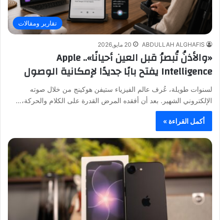
تقارير ومقالات
ABDULLAH ALGHAFIS
20 مايو,2026
«والأذنُ تُبصرُ قبل العين أحيانًا».. Apple
Intelligence يفتح بابًا جديدًا لإمكانية الوصول
لسنوات طويلة، عُرف عالم الفيزياء ستيفن هوكينج من خلال صوته
الإلكتروني الشهير. بعد أن أفقده المرض القدرة على الكلام والحركة،…
أكمل القراءة »