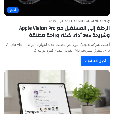
أخبار
ABDULLAH ALGHAFIS
16 أكتوبر,2025
الرحلة إلى المستقبل مع Apple Vision Pro
وشريحة M5: أداء، ذكاء وراحة مطلقة
أعلنت شركة Apple اليوم عن تحديث جديد لجهازها الرائد Apple Vision
Pro، معززًا بشريحة M5 القوية، ليقدم قفزة نوعية في…
أكمل القراءة »