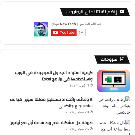
س
o
س
ا
ل
خ
إنضم لقناتنا على اليوتيوب
ب
u
ت
ب
ق
ص
و
T
ق
ت
ر
ا
ك
u
ر
ش
ا
ل
b
ا
ا
م
م
شروحات
e
م
ت
و
كيفية استيراد الجداول الموجودة في الويب
واستخدامها في برنامج Excel
ق
1 أكتوبر,2024
ع
6 وظائف رائعة لا تستطيع فعلها سوى هواتف
سامسونج جالكسي
R
28 سبتمبر,2024
S
طريقة حل مشكلة عدم ربط ساعة أبل مع أيفون
25 سبتمبر,2024
S