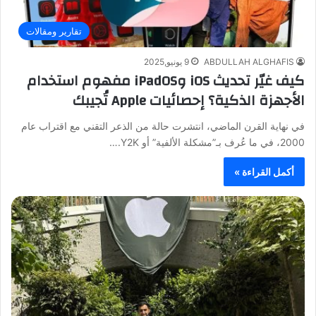
تقارير ومقالات
ABDULLAH ALGHAFIS
9 يونيو,2025
كيف غيّر تحديث iOS وiPadOS مفهوم استخدام
الأجهزة الذكية؟ إحصائيات Apple تُجيبك
في نهاية القرن الماضي، انتشرت حالة من الذعر التقني مع اقتراب عام
2000، في ما عُرف بـ”مشكلة الألفية” أو Y2K.…
أكمل القراءة »