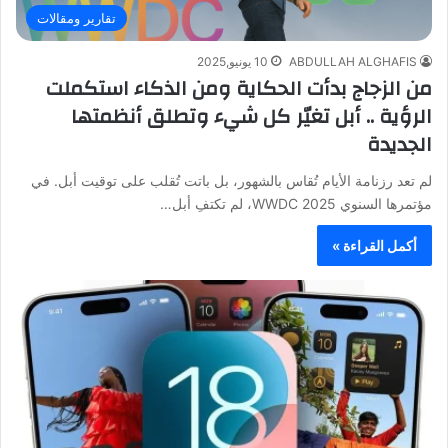
تقارير ومقالات
ABDULLAH ALGHAFIS
10 يونيو,2025
من الزجاج بدأت الحكاية ومن الذكاء استكملت
الرؤية .. أبل تغيّر كل شيء وتطلق أنظمتها
الجديدة
لم تعد رزنامة الأيام تُقاس بالشهور، بل باتت تُقلب على توقيت أبل. في
مؤتمرها السنوي WWDC 2025، لم تكتفِ أبل…
أكمل القراءة »