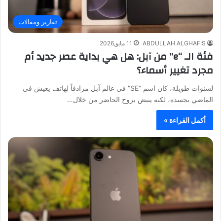
تقارير ومقالات
ABDULLAH ALGHAFIS
11 مايو,2026
فئة الـ “e” من آبل: هل هي بداية عصر جديد أم
مجرد تغيير أسماء؟
لسنوات طويلة، كان اسم “SE” في عالم آبل مرادفاً لهاتف يعيش في
الماضي بجسده، لكنه ينبض بروح الحاضر من خلال…
أكمل القراءة »