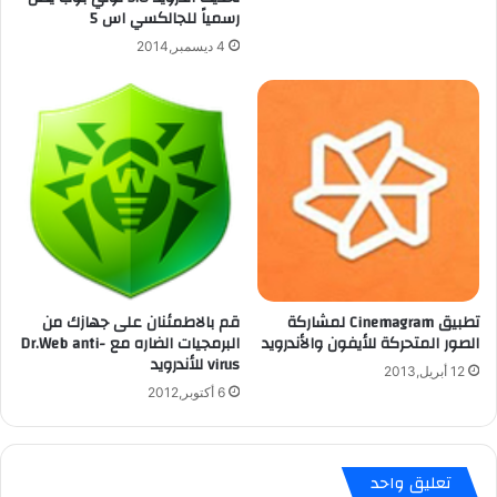
خ
رسمياً للجالكسي اس 5
ف
ر
و
4 ديسمبر,2014
م
ن
ن
5
ا
خ
ل
ل
آ
ا
ي
ل
ف
2
و
4
ن
س
5
ا
ع
ة
تطبيق Cinemagram لمشاركة
قم بالاطمئنان على جهازك من
الصور المتحركة للأيفون والأندرويد
البرمجيات الضاره مع Dr.Web anti-
virus للأندرويد
12 أبريل,2013
6 أكتوبر,2012
تعليق واحد