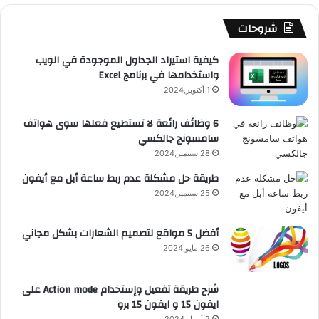
b
ا
ا
م
م
شروحات
e
م
ت
و
كيفية استيراد الجداول الموجودة في الويب
واستخدامها في برنامج Excel
ق
1 أكتوبر,2024
ع
6 وظائف رائعة لا تستطيع فعلها سوى هواتف
سامسونج جالكسي
R
28 سبتمبر,2024
S
طريقة حل مشكلة عدم ربط ساعة أبل مع أيفون
25 سبتمبر,2024
S
أفضل 5 مواقع لتصميم الشعارات بشكل مجاني
26 مايو,2024
شرح طريقة تفعيل وإستخدام Action mode على
ايفون 15 و ايفون 15 برو
2 أبريل,2024