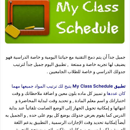
جميل جداً أن يتم دمج التقنية مع حياتنا اليومية و خاصة الدراسية فهو
يضيف لها تجربه خاصة و ممتعة , تطبيق اليوم جميل جداً لترتيب
جدولك الدراسي و خاصة للطلاب الجامعيين .
تطبيق My Class Schedule
يتيح لك ترتيب المواد جميعها مهما
كان عددها
و تمييز كل ماده بلون معين و اضافة ملاحظاتك و وقت
اختباراتك و اسم معلم المادة , و تحديد وقت لبداية المحاضرة و
انتهائها و إمكانية تحويل الجهاز إلى الوضع الصامت تلقائياً عند بداية
الدرس كما يقوم بعرض جدولك بوضع كل يوم على حده , و الجميل به
أيضاً إمكانية تحديد وقت الإجازات الرسمية , التطبيق يدعم اللغة
العربية و لكن ليس بصوره كاملة , ولكنه رائع و يستحق التجربة .