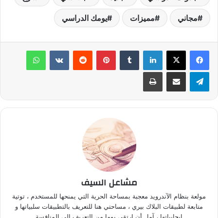
مجاني
مميزات
يومك الدراسي
لينكدإن
‏Tumblr
بينتيريست
‏Reddit
‏VKontakte
واتساب
تيلقرام
مشاركة عبر البريد
طباعة
مشاعل السيف
مولعة بنظام الآندرويد معجبة بمساحة الحرية التي يمنحها للمستخدم ، توتية
متابعة لطبيقات البلاك بيري ، مساحتي هنا للتعريف بالتطبيقات سلبياتها و
إيجابياتها ، آمل أن ارتقي يوما من التعريف إلى المنافسة