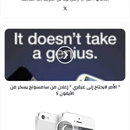
‫X
"
ا
ل
أ
م
ر
ل
ا
ي
" الأمر لايحتاج إلى عبقري " إعلان من سامسونج يسخر من
ح
الآيفون 5
ت
ا
ج
ر
إ
س
ل
م
ى
ي
ع
اً