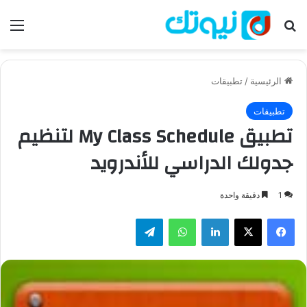
بحث عن
الق
الرئيسية
/
تطبيقات
تطبيقات
تطبيق My Class Schedule لتنظيم
جدولك الدراسي للأندرويد
1
دقيقة واحدة
فيسبوك
‫X
لينكدإن
واتساب
تيلقرام