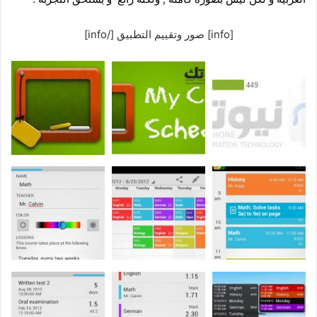
[info] صور وتقييم التطبيق [/info]