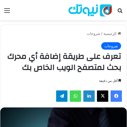
بحث عن
الق
الرئيسية
/
شروحات
شروحات
تعرف على طريقة إضافة أي محرك
بحث لمتصفح الويب الخاص بك
أقل من دقيقة
فيسبوك
‫X
لينكدإن
واتساب
تيلقرام