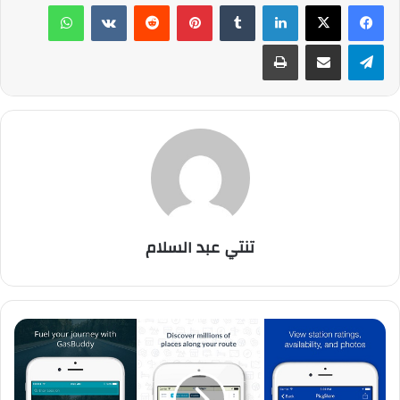
لينكدإن
‏Tumblr
بينتيريست
‏Reddit
‏VKontakte
واتساب
تيلقرام
مشاركة عبر البريد
طباعة
تنتي عبد السلام
أ
ف
ض
ل