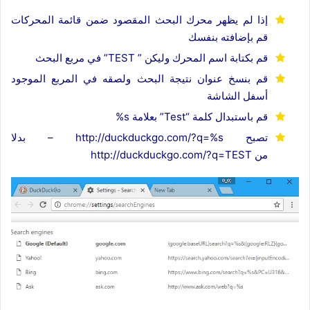
إذا لم يظهر محرك البحث المقصود ضمن قائمة المحركات
قم بإضافته بنفسك
قم بكتابة اسم المحرك وليكن ” TEST” في مربع البحث
قم بنسخ عنوان نتيجة البحث ولصقه في المربع الموجود
أسفل الشاشة
قم باستبدال كلمة “Test” بعلامة s%
تصبح http://duckduckgo.com/?q=%s – بدلا
من http://duckduckgo.com/?q=TEST