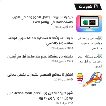
و
b
ا
ا
م
م
شروحات
ي
د
e
م
ت
و
كيفية استيراد الجداول الموجودة في الويب
واستخدامها في برنامج Excel
ق
1 أكتوبر,2024
ع
6 وظائف رائعة لا تستطيع فعلها سوى هواتف
سامسونج جالكسي
R
28 سبتمبر,2024
S
طريقة حل مشكلة عدم ربط ساعة أبل مع أيفون
25 سبتمبر,2024
S
أفضل 5 مواقع لتصميم الشعارات بشكل مجاني
26 مايو,2024
شرح طريقة تفعيل وإستخدام Action mode على
ايفون 15 و ايفون 15 برو
2 أبريل,2024