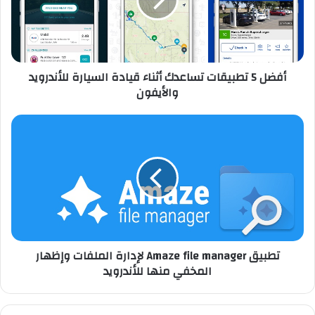
5
ت
ط
ب
ي
أفضل 5 تطبيقات تساعدك أثناء قيادة السيارة للأندرويد
ق
والأيفون
ا
ت
ت
ت
س
ط
ا
ب
ع
ي
د
ق
ك
A
أ
m
ث
a
ن
z
تطبيق Amaze file manager لإدارة الملفات وإظهار
ا
e
المخفي منها للأندرويد
ء
f
ق
i
ي
l
ا
e