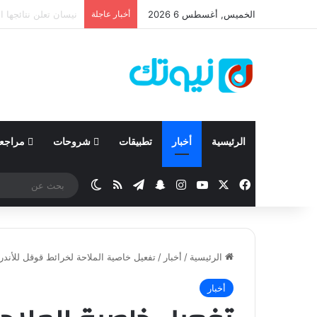
الخميس, أغسطس 6 2026
أخبار عاجلة
كيا تعزز الاعتماد عل
الرئيسية
أخبار
تطبيقات
شروحات
مراجع
‫X
فيسبوك
‫YouTube
انستقرام
تيلقرام
سناب تشات
ملخص الموقع RSS
الوضع المظلم
الرئيسية
/
أخبار
/
تفعيل خاصية الملاحة لخرائط قوقل للأند
أخبار