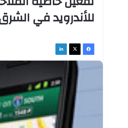
تفعيل خاصية الملاح
للأندرويد في الشرق
فيسبوك
‫X
لينكدإن