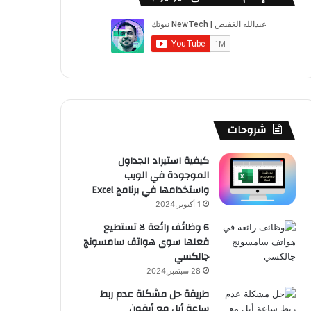
ب
u
ت
ب
ق
ص
و
T
ق
ت
ر
ا
ك
u
ر
ش
ا
ل
b
ا
ا
م
م
e
م
ت
و
شروحات
ق
كيفية استيراد الجداول
الموجودة في الويب
ع
واستخدامها في برنامج Excel
R
1 أكتوبر,2024
6 وظائف رائعة لا تستطيع
S
فعلها سوى هواتف سامسونج
جالكسي
S
28 سبتمبر,2024
طريقة حل مشكلة عدم ربط
ساعة أبل مع أيفون