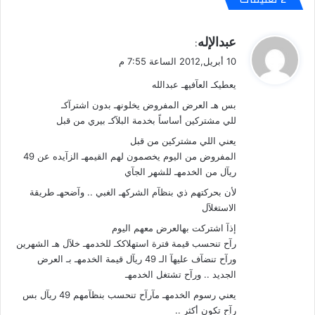
س
ت
ا
ر
ف
ك
ي
عبدالإله
:
ر
!
ق
ي
10 أبريل,2012 الساعة 7:55 م
!
و
ن
يعطيكـ العآفيهـ عبدالله
ل
!
بس هـ العرض المفروض يخلونهـ بدون اشترآكـ
للي مشتركين أساساً بخدمة البلآكـ بيري من قبل
يعني اللي مشتركين من قبل
المفروض من اليوم يخصمون لهم القيمهـ الزآيده عن 49
ريآل من الخدمهـ للشهر الجآي
لأن بحركتهم ذي بنظآم الشركهـ الغبي .. وآضحهـ طريقة
الاستغلآل
إذآ اشتركت بهالعرض معهم اليوم
رآح تنحسب قيمة فترة استهلاككـ للخدمهـ خلآل هـ الشهرين
ورآح تنضآف عليهآ الـ 49 ريآل قيمة الخدمهـ بـ العرض
الجديد .. ورآح تشتغل الخدمهـ
يعني رسوم الخدمهـ مآرآح تنحسب بنظآمهم 49 ريآل بس
رآح تكون أكثر ..