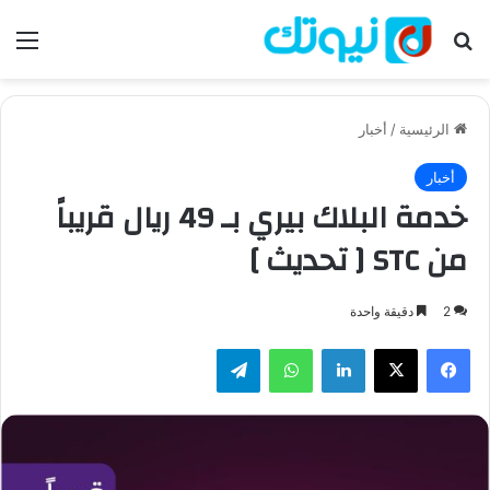
بحث عن
الق
الرئيسية
/
أخبار
أخبار
خدمة البلاك بيري بـ 49 ريال قريباً
من STC [ تحديث ]
2
دقيقة واحدة
فيسبوك
‫X
لينكدإن
واتساب
تيلقرام