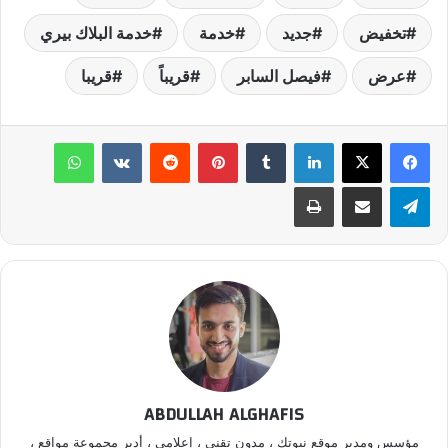
تخفيض
جديد
خدمة
خدمة البلاك بيري
عرض
فيصل السابر
قريباً
قريبا
لينكدإن
‏Tumblr
بينتيريست
‏Reddit
‏VKontakte
واتساب
تيلقرام
مشاركة عبر البريد
طباعة
ABDULLAH ALGHAFIS
مؤسس ومدير موقع نيوتك ، مدون تقني ، إعلامي ، أدير مجموعة مواقع ،