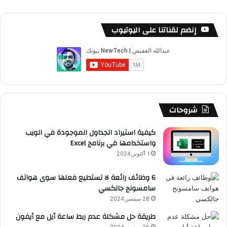
ي
X
Y
ن
ن
ي
ل
س
o
س
ا
ل
خ
إنضم لقناتنا على اليوتيوب
ب
u
ت
ب
ق
ص
و
T
ق
ت
ر
ا
ك
u
ر
ش
ا
ل
b
ا
ا
م
م
شروحات
e
م
ت
و
كيفية استيراد الجداول الموجودة في الويب
واستخدامها في برنامج Excel
ق
1 أكتوبر,2024
ع
6 وظائف رائعة لا تستطيع فعلها سوى هواتف
سامسونج جالكسي
R
28 سبتمبر,2024
S
طريقة حل مشكلة عدم ربط ساعة أبل مع أيفون
25 سبتمبر,2024