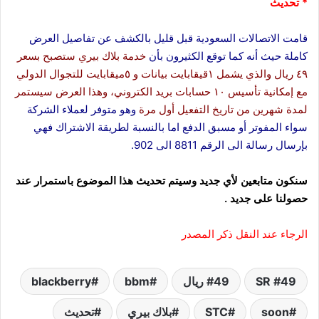
* تحديث
قامت الاتصالات السعودية قبل قليل بالكشف عن تفاصيل العرض
كاملة حيث أنه كما توقع الكثيرون بأن
خدمة بلاك بيري ستصبح بسعر
٤٩ ريال والذي يشمل ١قيقابايت بيانات و ٥ميقابايت للتجوال الدولي
مع إمكانية تأسيس ١٠ حسابات بريد الكتروني، وهذا العرض سيستمر
لمدة شهرين من تاريخ التفعيل أول مرة
وهو متوفر لعملاء الشركة
سواء المفوتر أو مسبق الدفع اما بالنسبة لطريقة الاشتراك فهي
بإرسال رسالة الى الرقم 8811 الى 902.
سنكون متابعين لأي جديد وسيتم تحديث هذا الموضوع باستمرار عند
حصولنا على جديد .
الرجاء عند النقل ذكر المصدر
49 SR
49 ريال
bbm
blackberry
soon
STC
بلاك بيري
تحديث