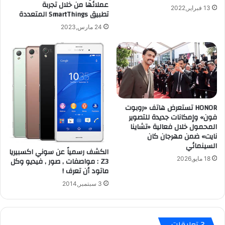
عملائها من خلال تجربة
o
ك
13 فبراير,2022
تطبيق SmartThings المتعددة
r
ا
A
ل
24 مارس,2023
r
ا
a
ن
b
د
i
ر
c
و
ل
ي
ل
د
HONOR تستعرض هاتف «روبوت
م
م
فون» وإمكانات جديدة للتصوير
ب
ن
المحمول خلال فعالية «تشاينا
ت
خ
نايت» ضمن مهرجان كان
ع
ل
السينمائي
الكشف رسمياً عن سوني اكسبيريا
ث
ا
18 مايو,2026
Z3 : مواصفات , صور , فيديو وكل
ي
ل
ماتود أن تعرف !
ن
ك
و
3 سبتمبر,2014
م
ا
ب
ل
ي
م
و
‫2 تعليقات