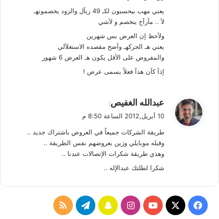
يعني مهب بيحسبون لكـ 49 ريآل والزود يخصمونهـ
لآ .. مآرآح ينخصم و لآشي
ولآحظ إن العرض بس شهرين
يعني هـ الحركهـ وآضح مقصده الاستغلآلي
والمفروض على الأقل يكون هـ العرض 6 شهور
إذآ كآن هذآ فعلاً يسمى عرض !
ي
عبدالله الغفيص
:
ق
10 أبريل,2012 الساعة 8:50 م
و
طريقة الشركات جميعاً في العروض باشتراك جديد ..
ل
وقبله موبايلي وزين بعروضهم نفس الطريقة ..
وهذي طريقة شكرات الإتصالات عندنا ..
شكرا لطلتك عبدالإله ..
ف
ا
س
ت
م