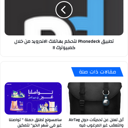
ة
ي
أ
ق
د
P
ا
h
ة
o
ت
n
تطبيق Phonedeck لتحكم بهاتفك الاندرويد من خلال
ع
e
كمبيوترك !!
ل
d
ي
e
م
c
ي
k
مقالات ذات صلة
ة
ل
-
ت
E
ح
n
ك
g
م
l
ب
i
ه
s
ا
h
أبل تعلن عن تحديثات حول AirTag
سامسونج تطلق حملة ” تواصلنا
ت
والتعقب غير المرغوب فيه
غير في شهر الخير” لتمكين
f
ف