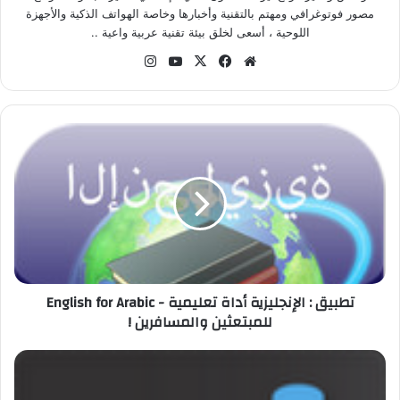
مصور فوتوغرافي ومهتم بالتقنية وأخبارها وخاصة الهواتف الذكية والأجهزة
اللوحية ، أسعى لخلق بيئة تقنية عربية واعية ..
موق
في
‫X
‫Yo
انس
ع
سب
uT
تقر
الوي
وك
ub
ام
ب
e
ت
ط
ب
ي
ق
:
ا
ل
إ
تطبيق : الإنجليزية أداة تعليمية - English for Arabic
ن
للمبتعثين والمسافرين !
ج
ل
ي
ت
ز
ط
ي
ب