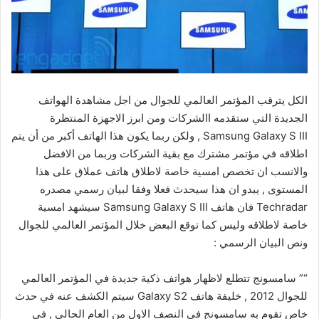
الكل يترقب المؤتمر العالمي للجوال من اجل مشاهدة الهواتف
الجديدة التي ستقدمه االشركات ومن ابرز الاجهزة المنتظرة
Samsung Galaxy S III , ولكن ربما يكون هذا الهاتف أكبر من أن يتم
اطلاقه في مؤتمر مشترك مع بقية الشركات وربما من الافضل
والانسب ان تخصص امسية خاصة لاطلاق هاتف عملاق على هذا
المستوى , يبدو ان هذا سيحدث فعلا وفقا لبيان رسمي مصدره
Techradar فان هاتف Samsung Galaxy S III سيشهد امسية
خاصة لاطلاقه وليس كما توقع البعض خلال المؤتمر العالمي للجوال
ونص البيان الرسمي :
“” سامسونج تتطلع لاظهار هواتف ذكية جديدة في المؤتمر العالمي
للجوال 2012 , خليفة هاتف Galaxy S2 سيتم الكشف عنه في حدث
خاص تقوم به سامسونج في النصف الاول من العام الحالي , في