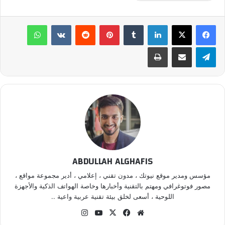
لينكدإن
‏Tumblr
بينتيريست
‏Reddit
‏VKontakte
واتساب
تيلقرام
مشاركة عبر البريد
طباعة
ABDULLAH ALGHAFIS
مؤسس ومدير موقع نيوتك ، مدون تقني ، إعلامي ، أدير مجموعة مواقع ،
مصور فوتوغرافي ومهتم بالتقنية وأخبارها وخاصة الهواتف الذكية والأجهزة
اللوحية ، أسعى لخلق بيئة تقنية عربية واعية ..
موق
في
‫X
‫Yo
انس
ع
سب
uT
تقر