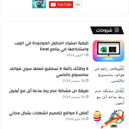
و
T
ق
ت
ر
ا
ك
u
ر
ش
ا
ل
b
ا
ا
م
م
شروحات
e
م
ت
و
كيفية استيراد الجداول الموجودة في الويب
واستخدامها في برنامج Excel
ق
1 أكتوبر,2024
ع
6 وظائف رائعة لا تستطيع فعلها سوى هواتف
سامسونج جالكسي
R
28 سبتمبر,2024
S
طريقة حل مشكلة عدم ربط ساعة أبل مع أيفون
25 سبتمبر,2024
S
أفضل 5 مواقع لتصميم الشعارات بشكل مجاني
26 مايو,2024