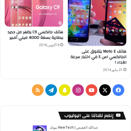
ك
ف
ي
ب
ر
هاتف جالكسي C9 يظهر من جديد
ن
ببطارية بسعة 4000 ميلي أمبير
ا
م
9 أكتوبر,2016
ج
هاتف Moto E يتفوق على
ص
الجالكسي اس 5 في اختبار سرعة
الآداء !
ب
ا
21 مايو,2014
ح
ا
ل
ف
ا
س
ت
م
س
ع
ي
X
Y
ن
ن
ي
ل
و
د
س
o
س
ا
ل
خ
إنضم لقناتنا على اليوتيوب
ي
ة
ب
u
ت
ب
ق
ص