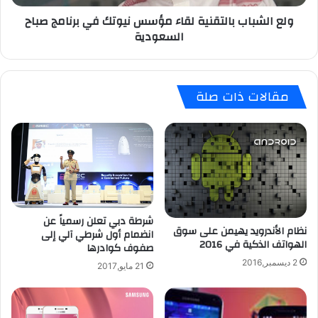
ا
ب
ولع الشباب بالتقنية لقاء مؤسس نيوتك في برنامج صباح
ن
ب
السعودية
ي
ا
ة
ل
,
ت
ا
ق
مقالات ذات صلة
ل
ن
ا
ي
ن
ة
ع
ل
ل
ق
ى
ا
ب
ء
ل
م
ا
ؤ
شرطة دبي تعلن رسمياً عن
نظام الأندرويد يهيمن على سوق
ك
س
انضمام أول شرطي آلي إلى
الهواتف الذكية في 2016
ب
س
صفوف كوادرها
ي
ن
2 ديسمبر,2016
21 مايو,2017
ر
ي
ي
و
!
ت