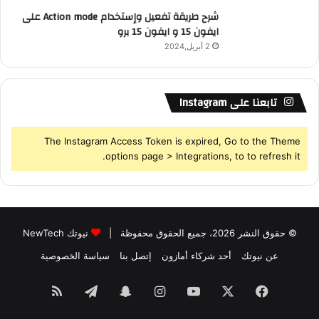
شرح طريقة تفعيل وإستخدام Action mode على
ايفون 15 و ايفون 15 برو
2 أبريل,2024
تابعنا على Instagram
The Instagram Access Token is expired, Go to the Theme
options page > Integrations, to to refresh it.
© حقوق النشر 2026، جميع الحقوق محفوظة |
نيوتك NewTech
عن نيوتك
أحد شركاء أمازون
إتصل بنا
سياسة الخصوصية
فيسبوك
‫X
‫YouTube
انستقرام
سناب
تيلقرام
ملخص