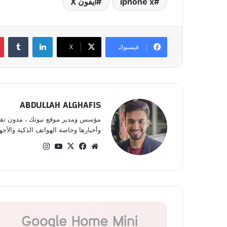
iphone x
أيفون X
لينكدإن
‏Tumblr
فيسبوك
‫X
ABDULLAH ALGHAFIS
مؤسس ومدير موقع نيوتك ، مدون تقني 
وأخبارها وخاصة الهواتف الذكية والأجهز
موق
في
‫X
‫Yo
انس
ع
سب
uT
تقر
الوي
وك
ub
ام
ب
e
ت
ع