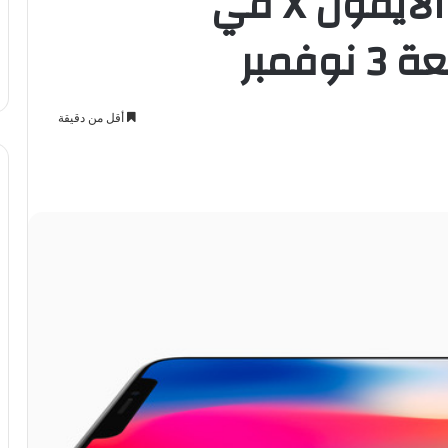
رسمياً موعد إطلاق الأيفون X في
فمبر
أقل من دقيقة