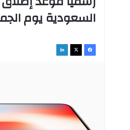
السعودية يوم الجمعة 3 نو
فيسبوك
‫X
لينكدإن