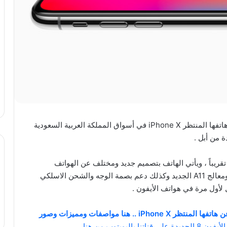
أعلنت شركة أبل بشكل رسمي اليوم عن موعد إطلاق هاتفها المنتظر iPhone X في أسواق المملكة العربية السعودية
لجهاز بدون عقود وبسعر يبدأ من 4200 ريال تقريباً ، ويأتي الهاتف بتصميم جديد ومختلف عن الهواتف
السابقة مع شاشة OLED بحجم 5.8 إنش بدون حواف ومعالج A11 الجديد وكذلك دعم بصمة الوجه والشحن الاسلكي
 لأول مرة في هواتف الأيفون .
أبل تكشف عن هاتفها المنتظر iPhone X .. هنا مواصفات ومميزات وصور
باليويتوب من هنا
.