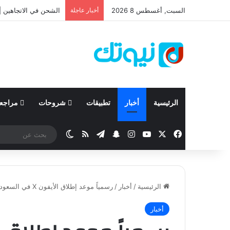
السبت, أغسطس 8 2026
أخبار عاجلة
الشحن في الاتجاهين | 
الرئيسية
أخبار
تطبيقات
شروحات
مراجع
‫X
فيسبوك
‫YouTube
انستقرام
تيلقرام
سناب تشات
ملخص الموقع RSS
الوضع المظلم
الرئيسية
/
أخبار
/
رسمياً موعد إطلاق الأيفون X في السعودية يوم الجمعة 3 نوفمبر
أخبار