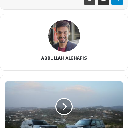
ABDULLAH ALGHAFIS
في
مغامرة
صيفية
غير
مسبوقةنيسان
باترول
PRO-
4X