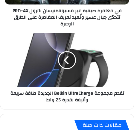
تتحدّى
في مغامرة صيفية غير مسبوقةنيسان باترول PRO-4X
جبال
تتحدّى جبال عسير وتُعيد تعريف المغامرة على الطرق
عسير
الوعرة
وتُعيد
تعريف
المغامرة
تقدم
على
مجموعة
الطرق
Belkin
الوعرة
UltraCharge
الجديدة
طاقة
سريعة
وأنيقة
بقدرة
تقدم مجموعة Belkin UltraCharge الجديدة طاقة سريعة
25
وأنيقة بقدرة 25 واط
واط
مقالات ذات صلة