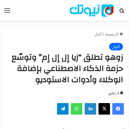
بحث عن
الق
الرئيسية
/
أخبار
أخبار
زوهو تطلق “زيا إل إل إم” وتوسّع
حزمة الذكاء الاصطناعي بإضافة
الوكلاء وأدوات الاستوديو
4 دقائق
فيسبوك
‫X
لينكدإن
واتساب
تيلقرام