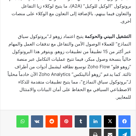
بروتوكول “الوكيل للوكيل” (A2A)، ما يتيح لوكلاء زيا التفاعل
والتعاون فيما بينهم، بالإضافة إلى التعاون مع الوكلاء على منصات
أخرى.
التشغيل البيني والحوكمة
يتيح اعتماد زوهو لـ”بروتوكول سياق
النماذج” للعملاء الوصول الآمن والتفاعل مع تدفقات العمل والمهام
عبر أكثر من 15 تطبيقاً من تطبيقات زوهو. ويتوفر هذا البروتوكول
حالياً بنسخة وصول مبكر، فيما تتيح عمليات التكامل عبر منصة
“زوهو فلو” Zoho Flow توسيع نطاقه ليشمل أدوات من أطراف
ثالثة. كما يدعم “زوهو أناليتكس” Zoho Analytics الآن خادماً محلياً
لـ”بروتوكول سياق النماذج”، مما يتيح تطبيقات متقدمة للذكاء
الاصطناعي السياقي مع الحفاظ على أمان البيانات والامتثال
للمعايير.
لينكدإن
بينتيريست
واتساب
تيلقرام
مشاركة عبر البريد
طباعة