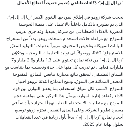
“
زيا إل إل إم”: ذكاء اصطناعي مُصمم خصيصاً لقطاع الأعمال
نجحت شركة زوهو في إطلاق نموذجها اللغوي الكبير “زيا إل إل إم”،
الذي تم تطويره بالكامل داخلياً بالاعتماد على منصة الحوسبة
المعززة بالذكاء الاصطناعي من شركة إنفيديا. وقد جرى تدريب
النموذج مع مراعاة حالات استخدام منتجات زوهو، بدءاً من استخراج
البيانات المهيكلة وتلخيص المحتوى، مروراً بتقنيات “التوليد المعزّز
بالاسترجاع” RAG، ووصولاً إلى توليد التعليمات البرمجية. ويتكوّن
“زيا إل إل إم” من ثلاثة نماذج تحتوي على 1.3 مليار و2.6 مليار و7
مليارات مُعامِل، تم تدريب كل منها على حدة وتحسينه بما يتناسب مع
السياق التطبيقي، ليحقق نتائج معيارية تنافس النماذج المفتوحة
المصدر المماثلة في السوق. وتتيح النماذج الثلاثة لزوهو اختيار
النموذج الأنسب لكل سياق استخدام، بما يحقق التوازن بين قوة
الأداء وكفاءة إدارة الموارد. ويمثّل هذا التركيز على مواءمة حجم
النموذج مع متطلبات الاستخدام الفعلية نهجاً استراتيجياً دائماً في
مسيرة تطوير الشركة. وعلى المدى القصير، تعتزم زوهو توسيع
أحجام نماذج “زيا إل إل إم”، بدءاً بأول زيادة في عدد المُعامِلات
بحلول نهاية عام 2025.