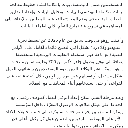
المستخدمين ضمن المؤسسة. وبات بإمكانها إنشاء خطوط معالجة
بيانات متكاملة لمهندسي البيانات، وتحليل البيانات وإعداد التقارير
ولوحات المتابعة في وضع المحادثة التفاعلية للمحللين، بالإضافة إلى
المساهمة في تسريع بناء نماذج التعلّم الآلي لعلماء البيانات.
وأعلنت زوهو في وقت سابق من عام 2025 عن تبسيط تجربة
“استوديو وكلاء زيا” بشكل أكبر، ليصبح قائماً بالكامل على الأوامر
النصية (مع إتاحة خيار استخدام التعليمات البرمجية المنخفضة)،
إضافةً إلى توفير وصول جاهز لأكثر من 700 وظيفة ضمن منتجات
زوهو. ويمكن نشر الوكلاء، الذين يقوم المستخدمون بإنشائهم، للعمل
بشكل مستقل، أو تفعيلهم عبر نقرة زر، أو من خلال أتمتة قائمة على
القواعد، أو حتى استدعائهم أثناء المحادثات مع العملاء.
وعند مرحلة النشر، يمكن إعداد الوكيل ليعمل كموظف رقمي، مع
الحفاظ على هيكل صلاحيات الوصول المعرَّف داخل المؤسسة.
ويمكن للمسؤولين إجراء مراجعات سلوكية، إلى جانب تحليلات للأداء
والأثر على الموظفين الرقميين، لضمان عمل كل وكيل بأعلى قدر
ممكن من الكفاءة وضمن ضوابط واضحة.