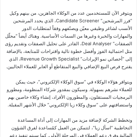
ويتوفر الآن للمستخدمين عدد من الوكلاء الجاهزين، من بينهم وكيل
“فرز المرشحين” Candidate Screener، الذي يحدد المرشحين
الأنسب لشاغر وظيفي معيّن ويصنّفهم وفقاً لمتطلبات الدور
والمهارات والخبرة وغيرها من السمات الأساسية. وهناك أيضاً “محلّل
الصفقات” Deal Analyser، القادر على تحليل الصفقات وتقديم رؤى
مثل احتمالية الفوز وأفضل خطوة تالية واقتراحات للمتابعة، بالإضافة
إلى “أخصائي نمو الإيرادات” Revenue Growth Specialist، الذي
يقترح فرص البيع الإضافي والبيع المتقاطع أو العابر للعملاء الحاليين.
ويتوافر هؤلاء الوكلاء في “سوق الوكلاء الإلكتروني”، حيث يمكن
للعملاء نشرهم بسهولة. وسيكون بمقدور شركاء المنظومة، ومطورو
البرمجيات المستقلون، والمطورون الأفراد، إنشاء وكلاء خاصين بهم
واستضافتهم على “سوق وكلاء زيا الإلكتروني” خلال الأشهر المقبلة.
وتخطط الشركة لإضافة مزيد من المهارات إلى أداة المساعدة
التخاطبية “اسأل زيا”، لتتمكن من العمل كمُساعدة لفرق الشؤون
المالية وفرق دعم العملاء في المرحلة الأولى. كما سيتم تنفيذ دعم