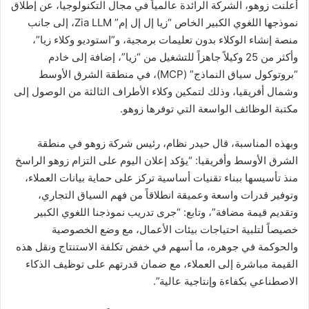
أعلنت زوهو، الشركة الرائدة عالمياً في مجال التكنولوجيا، عن إطلاق
نموذجها اللغوي الكبير الخاص “زيا إل إل إم” Zia LLM، إلى جانب
منصة إنشاء الوكلاء بدون تعليمات برمجية، و”استوديو وكلاء زيا”،
وأكثر من 25 وكيلاً جاهزاً للتشغيل من “زيا”، إضافة إلى خادم
“بروتوكول سياق النماذج” (MCP)، في منطقة الشرق الأوسط
وشمال أفريقيا، وذلك لتمكين وكلاء الأطراف الثالثة من الوصول إلى
مكتبة الوظائف الواسعة التي توفرها زوهو.
وبهذه المناسبة، قال حيدر نظام، رئيس شركة زوهو في منطقة
الشرق الأوسط وأفريقيا: “يؤكد إعلان اليوم على التزام زوهو الراسخ
منذ تأسيسها ببناء تقنيات أساسية تركز على حماية بيانات العملاء،
وتوفير قدرات واسعة وعميقة انطلاقاً من فهم السياق التجاري،
وتقديم قيمة مضافة”، وتابع: “جرى تدريب نموذجنا اللغوي الكبير
خصيصاً لتلبية احتياجات بيئات الأعمال، مع وضع الخصوصية
والحوكمة في جوهره، ما أسهم في خفض تكلفة الاستنتاج ونقل هذه
القيمة مباشرة إلى العملاء، مع ضمان قدرتهم على توظيف الذكاء
الاصطناعي بكفاءة وإنتاجية عالية”.