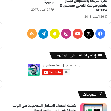
نظرة سريعة واستعراض لجهاز
2017”
مايكروسوفت اللوحي سيرفس 2
#GITEX
31 أكتوبر,2017
26 أكتوبر,2013
‫X
فيسبوك
‫YouTube
انستقرام
سناب
تيلقرام
ملخص
تشات
الموقع
RSS
إنضم لقناتنا على اليوتيوب
شروحات
كيفية استيراد الجداول الموجودة في الويب
واستخدامها في برنامج Excel