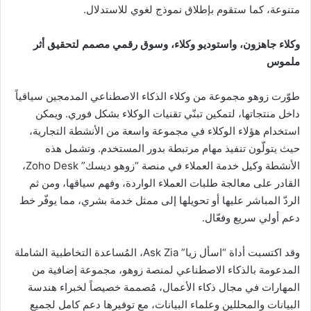
متنوعة، كما ستقوم بإطلاق نموذج لغوي للاستدلال.
وكلاء جاهزون، واستوديو وكلاء، وسوق رقمي مصمم لتحقيق أثر
ملموس
طوّرت زوهو مجموعة من وكلاء الذكاء الاصطناعي المدمجين سياقياً
داخل منتجاتها، لتمكين تبنّي تقنيات الوكلاء بشكل فوري. ويمكن
استخدام هؤلاء الوكلاء في مجموعة واسعة من الأنشطة التجارية،
حيث يتولّون تنفيذ مهام مرتبطة بدور المستخدم. وتشمل هذه
الأنشطة وكيل خدمة العملاء في منصة “زوهو ديسك” Zoho Desk،
القادر على معالجة طلبات العملاء الواردة، وفهم سياقها، ومن ثم
الردّ المباشر عليها أو تحويلها إلى ممثل خدمة بشري، مما يوفّر خط
دعم أولي سريع وفعّال.
وقد اكتسبت أداة “اسأل زيا” Ask Zia، المُساعدة التخاطبية الشاملة
المدعومة بالذكاء الاصطناعي لمنصة زوهو، مجموعة إضافية من
المهارات في مجال ذكاء الأعمال، مُصممة خصيصاً لخبراء هندسة
البيانات والمحللين وعلماء البيانات، مع توفيرها دعم كامل لجميع