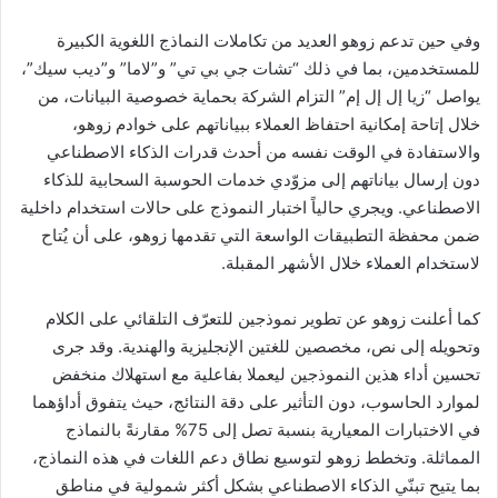
وفي حين تدعم زوهو العديد من تكاملات النماذج اللغوية الكبيرة
للمستخدمين، بما في ذلك “تشات جي بي تي” و”لاما” و”ديب سيك”،
يواصل “زيا إل إل إم” التزام الشركة بحماية خصوصية البيانات، من
خلال إتاحة إمكانية احتفاظ العملاء ببياناتهم على خوادم زوهو،
والاستفادة في الوقت نفسه من أحدث قدرات الذكاء الاصطناعي
دون إرسال بياناتهم إلى مزوّدي خدمات الحوسبة السحابية للذكاء
الاصطناعي. ويجري حالياً اختبار النموذج على حالات استخدام داخلية
ضمن محفظة التطبيقات الواسعة التي تقدمها زوهو، على أن يُتاح
لاستخدام العملاء خلال الأشهر المقبلة.
كما أعلنت زوهو عن تطوير نموذجين للتعرّف التلقائي على الكلام
وتحويله إلى نص، مخصصين للغتين الإنجليزية والهندية. وقد جرى
تحسين أداء هذين النموذجين ليعملا بفاعلية مع استهلاك منخفض
لموارد الحاسوب، دون التأثير على دقة النتائج، حيث يتفوق أداؤهما
في الاختبارات المعيارية بنسبة تصل إلى 75% مقارنةً بالنماذج
المماثلة. وتخطط زوهو لتوسيع نطاق دعم اللغات في هذه النماذج،
بما يتيح تبنّي الذكاء الاصطناعي بشكل أكثر شمولية في مناطق