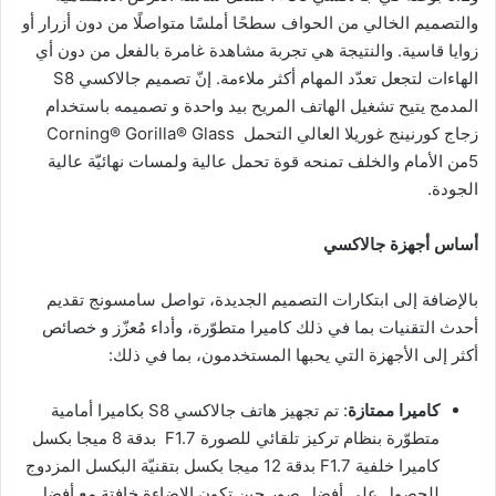
والتصميم الخالي من الحواف سطحًا أملسًا متواصلًا من دون أزرار أو
زوايا قاسية. والنتيجة هي تجربة مشاهدة غامرة بالفعل من دون أي
الهاءات لتجعل تعدّد المهام أكثر ملاءمة. إنّ تصميم جالاكسي S8
المدمج يتيح تشغيل الهاتف المريح بيد واحدة و تصميمه باستخدام
زجاج كورنينج غوريلا العالي التحمل Corning® Gorilla® Glass
5من الأمام والخلف تمنحه قوة تحمل عالية ولمسات نهائيّة عالية
الجودة.
أساس أجهزة جالاكسي
بالإضافة إلى ابتكارات التصميم الجديدة، تواصل سامسونج تقديم
أحدث التقنيات بما في ذلك كاميرا متطوّرة، وأداء مُعزّز و خصائص
أكثر إلى الأجهزة التي يحبها المستخدمون، بما في ذلك:
كاميرا ممتازة
: تم تجهيز هاتف جالاكسي S8 بكاميرا أمامية
متطوّرة بنظام تركيز تلقائي للصورة F1.7 بدقة 8 ميجا بكسل
كاميرا خلفية F1.7 بدقة 12 ميجا بكسل بتقنيّة البكسل المزدوج
للحصول على أفضل صور حين تكون الإضاءة خافتة مع أفضل