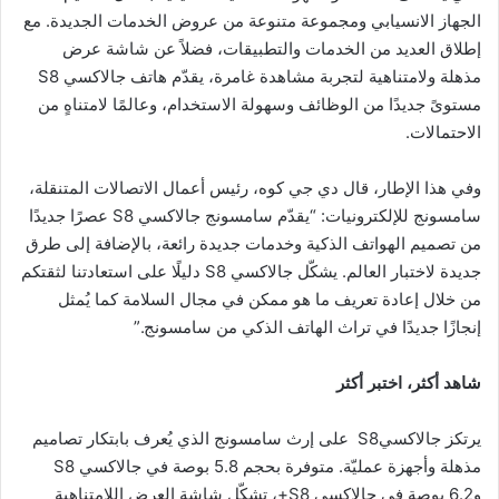
الجهاز الانسيابي ومجموعة متنوعة من عروض الخدمات الجديدة. مع
إطلاق العديد من الخدمات والتطبيقات، فضلاً عن شاشة عرض
مذهلة ولامتناهية لتجربة مشاهدة غامرة، يقدّم هاتف جالاكسي S8
مستوىً جديدًا من الوظائف وسهولة الاستخدام، وعالمًا لامتناهٍ من
الاحتمالات.
وفي هذا الإطار، قال دي جي كوه، رئيس أعمال الاتصالات المتنقلة،
سامسونج للإلكترونيات: “يقدّم سامسونج جالاكسي S8 عصرًا جديدًا
من تصميم الهواتف الذكية وخدمات جديدة رائعة، بالإضافة إلى طرق
جديدة لاختبار العالم. يشكّل جالاكسي S8 دليلًا على استعادتنا لثقتكم
من خلال إعادة تعريف ما هو ممكن في مجال السلامة كما يُمثل
إنجازًا جديدًا في تراث الهاتف الذكي من سامسونج.”
شاهد أكثر، اختبر أكثر
يرتكز جالاكسيS8 على إرث سامسونج الذي يُعرف بابتكار تصاميم
مذهلة وأجهزة عمليّة. متوفرة بحجم 5.8 بوصة في جالاكسي S8
و6.2 بوصة في جالاكسي S8+، تشكّل شاشة العرض اللامتناهية