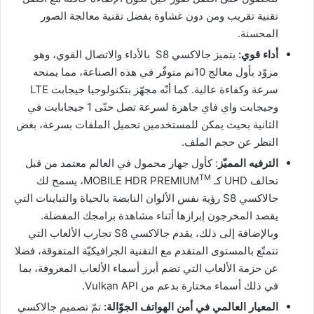
تقنية تقريب ومن دون غشاوة بفضل تقنية معالجة الصور
المحسنة.
أداء قوي:
يتميز جالاكسي S8 بالأداء والاتصال القوي، وهو
مزوّد بأول معالج 10نم متوفّر في هذه الصناعة، مما يمنحه
سرعة وكفاءة عالية. كما أنّه مجهّز بتكنولوجيا جيجابت LTE
وجيجابت واي فاي جاهزة لسرعة تصل حتّى 1 جيجابايت في
الثانية بحيث يمكن للمستخدمين تحميل الملفات بسرعة، بغض
النظر عن حجم الملف.
الترفيه المميّز
: كأول جهاز محمول في العالم معتمد من قبل
TM
تحالف UHD كـ MOBILE HDR PREMIUM
، يسمح لك
جالاكسي S8 رؤية نفس الألوان النابضة بالحياة والتباينات التي
يقصد المخرجون إبرازها أثناء مشاهدة برامجك المفضلة.
وبالإضافة إلى ذلك، يقدم جالاكسي S8 تجارب الألعاب التي
تتمتّع بالمستوى المتقدم مع التقنية الجرافيكيّة المتفوقة، فضلا
عن حزمة الألعاب التي تضم أبرز أسماء الألعاب المعروفة، بما
في ذلك أسماء مختارة بدعم من Vulkan API.
المعيار العالمي في أمن الهواتف الجوّالة:
تمّ تصميم جالاكسي