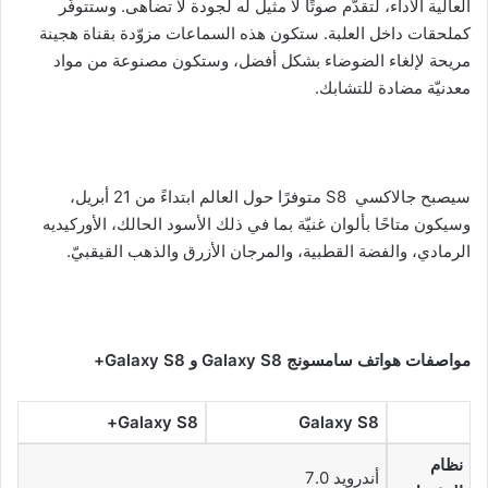
العالية الأداء، لتقدّم صوتًا لا مثيل له لجودة لا تضاهى. وستتوفّر
كملحقات داخل العلبة. ستكون هذه السماعات مزوّدة بقناة هجينة
مريحة لإلغاء الضوضاء بشكل أفضل، وستكون مصنوعة من مواد
معدنيّة مضادة للتشابك.
سيصبح جالاكسي S8 متوفرًا حول العالم ابتداءً من 21 أبريل،
وسيكون متاحًا بألوان غنيّة بما في ذلك الأسود الحالك، الأوركيديه
الرمادي، والفضة القطبية، والمرجان الأزرق والذهب القيقبيّ.
مواصفات
هواتف سامسونج Galaxy S8 و Galaxy S8+
Galaxy S8+
Galaxy S8
نظام
أندرويد 7.0