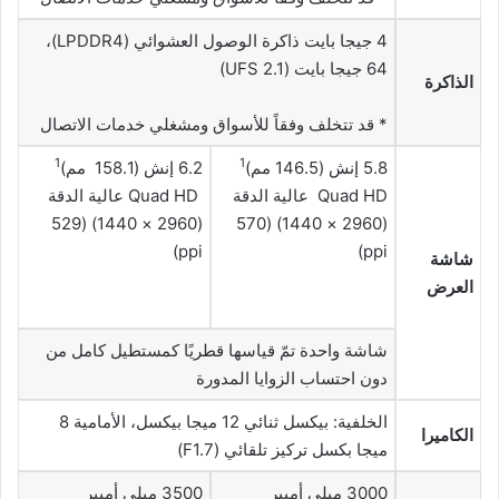
4 جيجا بايت ذاكرة الوصول العشوائي (LPDDR4)،
64 جيجا بايت (UFS 2.1)
الذاكرة
* قد تتخلف وفقاً للأسواق ومشغلي خدمات الاتصال
1
1
5.8 إنش (146.5 مم)
6.2 إنش (158.1 مم)
Quad HD عالية الدقة
Quad HD عالية الدقة
(2960 × 1440) (529
(2960 × 1440) (570
ppi)
ppi)
شاشة
العرض
شاشة واحدة تمّ قياسها قطريًا كمستطيل كامل من
دون احتساب الزوايا المدورة
الخلفية: بيكسل ثنائي 12 ميجا بيكسل، الأمامية 8
الكاميرا
ميجا بكسل تركيز تلقائي (F1.7)
3000 ميلي أمبير
3500 ميلي أمبير