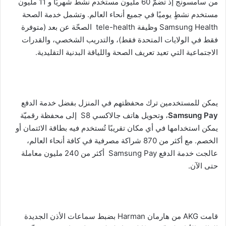
من سامسونج إذ تضمّ 60 مليون مستخدم نشط شهريًا و 11 مليون
مستخدم نشطٍ يوميًا في جميع أنحاء العالم. وتشمل خدمة الصحة
Samsung Health وظيفة tele-health الصحّة عن بعد (متوفرة
فقط في الولايات المتحدة فقط)، والتدريب الشخصي، والقدرات
الاجتماعية التي تعيد تعريف الصحة واللياقة البدنية التقليدية.
يمكن للمستخدمين ترك محفظتهم في المنزل بفضل خدمة الدفع
Samsung Pay
، وتحويل هاتف جالاكسي S8
إلى محفظة رقميّة
يمكن استخدامها في أي مكان تقريبًا تُستخدم فيه بطاقة الائتمان أو
الخصم. مع أكثر من 870 شراكة مصرفية في كافة أنحاء العالم،
عالجت خدمة الدفع Samsung Pay أكثر من 240 مليون معاملة
حتى الآن.
قامت AKG من هارمان Harman بضبط سماعات الأذن الجديدة