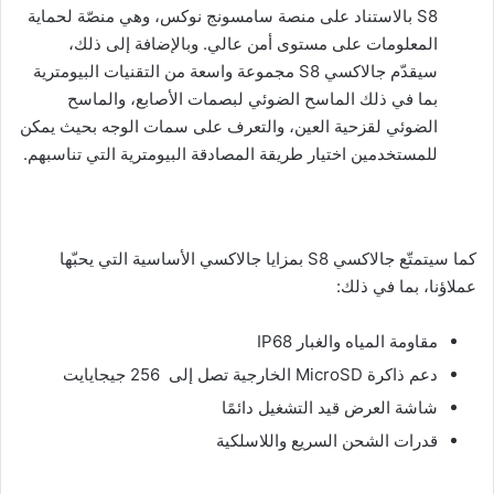
S8 بالاستناد على منصة سامسونج نوكس، وهي منصّة لحماية
المعلومات على مستوى أمن عالي. وبالإضافة إلى ذلك،
سيقدّم جالاكسي S8 مجموعة واسعة من التقنيات البيومترية
بما في ذلك الماسح الضوئي لبصمات الأصابع، والماسح
الضوئي لقزحية العين، والتعرف على سمات الوجه بحيث يمكن
للمستخدمين اختيار طريقة المصادقة البيومترية التي تناسبهم.
كما سيتمتّع جالاكسي S8 بمزايا جالاكسي الأساسية التي يحبّها
عملاؤنا، بما في ذلك:
مقاومة المياه والغبار IP68
دعم ذاكرة MicroSD الخارجية تصل إلى 256 جيجايايت
شاشة العرض قيد التشغيل دائمًا
قدرات الشحن السريع واللاسلكية