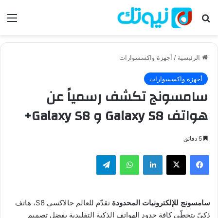
بحث عن
الق
الرئيسية
/
أجهزة واكسسوارات
أجهزة واكسسوارات
سامسونج تكشف رسمياً عن
هواتف Galaxy S8 و Galaxy S8+
5 دقائق
فيسبوك
‫X
لينكدإن
واتساب
تيلقرام
سامسونج للإلكترونيات المحدودة
تقدّم للعالم جالاكسي S8، هاتف
ذكيّ يتخطّى كافة حدود الهواتف الذكية التقليدية بفضل تصميم