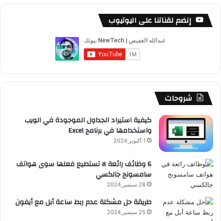
س
o
س
ا
ل
خ
إنضم لقناتنا على اليوتيوب
ب
u
ت
ب
ق
ص
و
T
ق
ت
ر
ا
ك
u
ر
ش
ا
ل
b
ا
ا
م
م
شروحات
e
م
ت
و
كيفية استيراد الجداول الموجودة في الويب
واستخدامها في برنامج Excel
ق
1 أكتوبر,2024
ع
6 وظائف رائعة لا تستطيع فعلها سوى هواتف
سامسونج جالكسي
R
28 سبتمبر,2024
S
طريقة حل مشكلة عدم ربط ساعة أبل مع أيفون
25 سبتمبر,2024
S