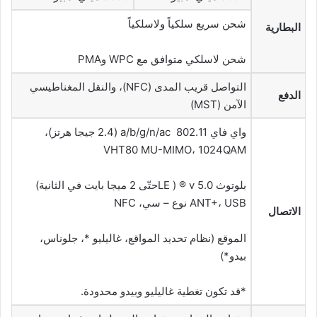
شحن سريع سلكياً ولاسلكياً
البطارية
شحن لاسلكي متوافق مع WPC وPMA
التواصل قريب المدى (NFC)، والنقل المغناطيسي
الدفع
الآمن (MST)
واي فاي 802.11 a/b/g/n/ac (2.4 جيجا هرتز)،
VHT80 MU-MIMO، 1024QAM
بلوتوث v 5.0 ® ( LEحتّى 2 ميجا بايت في الثانية)
ANT+، USB نوع – سي، NFC
الاتصال
الموقع (نظام تحديد المواقع، غاليليو *، جلوناس،
بيدو*)
*قد تكون تغطية غاليليو وبيدو محدودة.