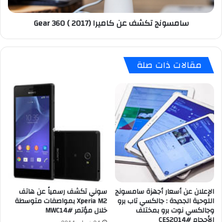
ر
ت
ي
ك
سامسونج تكشف عن كاميرا (2017 ) Gear 360
ا
ش
ف
ف
ي
ع
أ
ن
مقالات ذات صلة
و
ك
ل
ا
ت
م
ص
ي
ن
ر
ي
ا
ف
(
ع
2
ا
0
ل
1
م
7
ي
)
ي
G
الإعلان عن أسعار أجهزة سامسونج
سوني تكشف رسمياً عن هاتف
ن
اللوحية الجديدة : جالكسي تاب برو
Xperia M2 بمواصفات متوسطة
e
وجالكسي نوت برو بمختلف
خلال مؤتمر #MWC14
ظ
a
الأحجام #CES2014
م
r