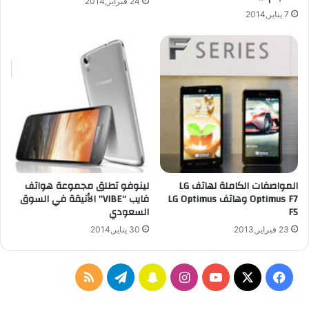
24 فبراير,2014
ب
3
7 يناير,2014
ا
6
ل
0
م
م
ل
ك
ة
المواصفات الكاملة لهاتف LG
لينوفو تطلق مجموعة هواتف
Optimus F7 وهاتف LG Optimus
فايب “VIBE” الأنيقة في السوق
F5
السعودي
23 فبراير,2013
30 يناير,2014
ف
ا
س
ت
م
ي
X
Y
ن
ن
ي
ل