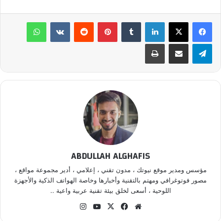
لينكدإن
‏Tumblr
بينتيريست
‏Reddit
‏VKontakte
واتساب
تيلقرام
مشاركة عبر البريد
طباعة
ABDULLAH ALGHAFIS
مؤسس ومدير موقع نيوتك ، مدون تقني ، إعلامي ، أدير مجموعة مواقع ،
مصور فوتوغرافي ومهتم بالتقنية وأخبارها وخاصة الهواتف الذكية والأجهزة
اللوحية ، أسعى لخلق بيئة تقنية عربية واعية ..
موق
في
‫X
‫Yo
انس
ع
سب
uT
تقر