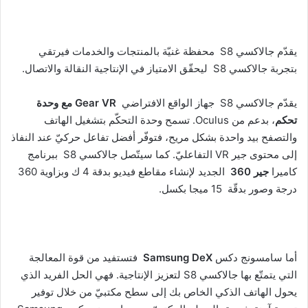
يقدّم جالاكسي S8 محفظة غنيّة بالمنتجات والخدمات فيرتقي
بتجربة جالاكسي S8 ليحقّق الامتياز في الإنتاجية النقالة والاتصال.
يقدّم جالاكسي S8 جهاز الواقع الافتراضي
Gear VR
مع وحدة
تحكم
، بدعم من Oculus. تسمح وحدة التحكّم بتشغيل الهاتف
والتصفح بيد واحدة بشكل مريح، فتوفّر أفضل تفاعل حركيّ عند النفاذ
إلى محتوى جير VR التفاعليّ. كما سيتّصل جالاكسي S8 ببرنامج
كاميرا
جير 360
الجديد لإنشاء مقاطع فيديو بدقة 4 ك وبزاوية 360
درجة وصور بدقّة 15 ميجا بكسل.
أما سامسونج دكس
Samsung DeX
فتستفيد من قوة المعالجة
التي يتمتّع بها جالاكسي S8 لتعزيز الإنتاجية. فهي الحل الفريد الذي
يحول الهاتف الذكي الخاص بك إلى سطح مكتبيّ من خلال توفير