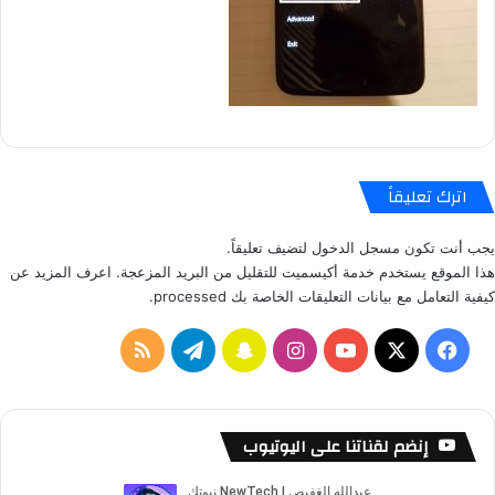
اترك تعليقاً
يجب أنت تكون
مسجل الدخول
لتضيف تعليقاً.
هذا الموقع يستخدم خدمة أكيسميت للتقليل من البريد المزعجة.
اعرف المزيد عن
كيفية التعامل مع بيانات التعليقات الخاصة بك processed
.
ف
ا
س
ت
م
ي
X
Y
ن
ن
ي
ل
س
o
س
ا
ل
خ
إنضم لقناتنا على اليوتيوب
ب
u
ت
ب
ق
ص