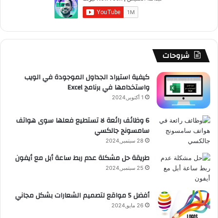
و
T
ق
ت
ر
ا
ك
u
ر
ش
ا
ل
b
ا
ا
م
م
شروحات
e
م
ت
و
كيفية استيراد الجداول الموجودة في الويب
واستخدامها في برنامج Excel
ق
1 أكتوبر,2024
ع
6 وظائف رائعة لا تستطيع فعلها سوى هواتف
سامسونج جالكسي
R
28 سبتمبر,2024
S
طريقة حل مشكلة عدم ربط ساعة أبل مع أيفون
25 سبتمبر,2024
S
أفضل 5 مواقع لتصميم الشعارات بشكل مجاني
26 مايو,2024