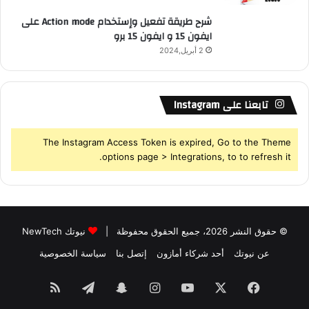
شرح طريقة تفعيل وإستخدام Action mode على
ايفون 15 و ايفون 15 برو
2 أبريل,2024
تابعنا على Instagram
The Instagram Access Token is expired, Go to the Theme
options page > Integrations, to to refresh it.
© حقوق النشر 2026، جميع الحقوق محفوظة |
نيوتك NewTech
عن نيوتك
أحد شركاء أمازون
إتصل بنا
سياسة الخصوصية
فيسبوك
‫X
‫YouTube
انستقرام
سناب
تيلقرام
ملخص