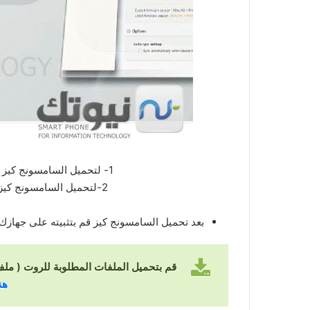
1- لتحميل السامسونج كيز ( samsung kies ) نسخة الويندوز .
2-لتحميل السامسونج كيز ( samsung kies ) نسخة الماك .
بعد تحميل السامسونج كيز قم بتثبيته على جهازك
قم بتحميل الملفات المطلوبة للروت ( ملف
هنا  Root