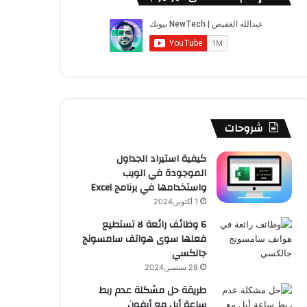
ب
u
ت
ب
ق
ص
و
T
ق
ت
ر
ا
ك
u
ر
ش
ا
ل
b
ا
ا
م
م
e
م
ت
و
شروحات
ق
كيفية استيراد الجداول
الموجودة في الويب
ع
واستخدامها في برنامج Excel
R
1 أكتوبر,2024
6 وظائف رائعة لا تستطيع
S
فعلها سوى هواتف سامسونج
جالكسي
S
28 سبتمبر,2024
طريقة حل مشكلة عدم ربط
ساعة أبل مع أيفون