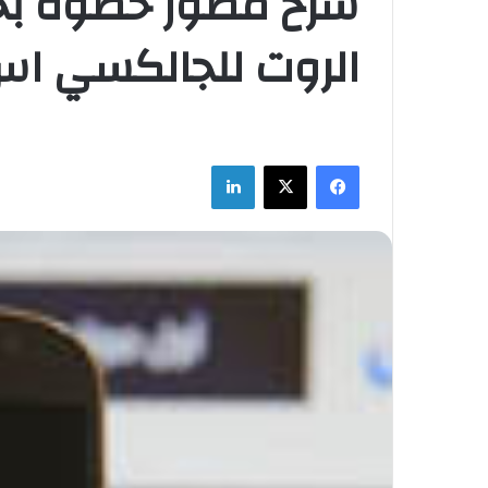
شرح مصور خطوة بخ
الروت للجالكسي اس 
فيسبوك
‫X
لينكدإن