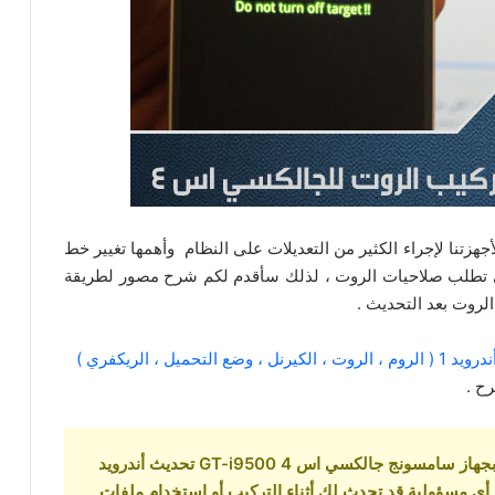
جهزتنا لإجراء الكثير من التعديلات على النظام وأهمها تغيير خط
تي تطلب صلاحيات الروت ، لذلك سأقدم لكم شرح مصور لطريقة
، وضع التحميل ، الريكفري )
ح .
هذه الطريقة المشروحة والملفات خاصة بجهاز سامسونج جالكسي اس 4 GT-i9500 تحديث أندرويد
حمل أي مسؤولية قد تحدث لك أثناء التركيب أو استخدام ملفات