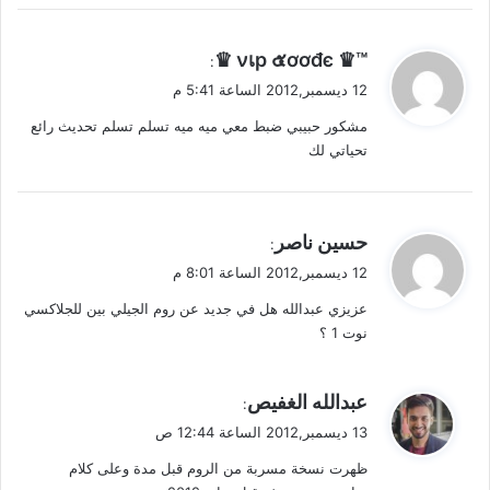
ي
™♛ νเp ๕ơơđє ♛
:
ق
12 ديسمبر,2012 الساعة 5:41 م
و
مشكور حبيبي ضبط معي ميه ميه تسلم تسلم تحديث رائع
ل
تحياتي لك
ي
حسين ناصر
:
ق
12 ديسمبر,2012 الساعة 8:01 م
و
عزيزي عبدالله هل في جديد عن روم الجيلي بين للجلاكسي
ل
نوت 1 ؟
ي
عبدالله الغفيص
:
ق
13 ديسمبر,2012 الساعة 12:44 ص
و
ظهرت نسخة مسربة من الروم قبل مدة وعلى كلام
ل