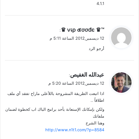
4.1.1
ي
™♛ νเp ๕ơơđє ♛
:
ق
12 ديسمبر,2012 الساعة 5:11 م
و
أرجو الرد
ل
ي
عبدالله الغفيص
:
ق
12 ديسمبر,2012 الساعة 5:20 م
و
اذا اتبعت الطريقة المشروحة باللأعلى ماراح تفقد أي ملف
ل
اطلاقاً ..
ولكن بإمكانك الإستعانة بأحد برامج الباك اب كخطوة لضمان
ملفاتك
وهنا الشرح
http://www.n1t1.com/?p=8584