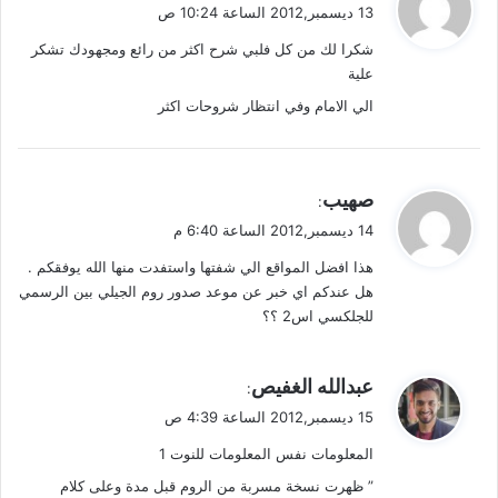
ق
13 ديسمبر,2012 الساعة 10:24 ص
و
شكرا لك من كل فلبي شرح اكثر من رائع ومجهودك تشكر
ل
علية
الي الامام وفي انتظار شروحات اكثر
ي
صهيب
:
ق
14 ديسمبر,2012 الساعة 6:40 م
و
هذا افضل المواقع الي شفتها واستفدت منها الله يوفقكم .
ل
هل عندكم اي خبر عن موعد صدور روم الجيلي بين الرسمي
للجلكسي اس2 ؟؟
ي
عبدالله الغفيص
:
ق
15 ديسمبر,2012 الساعة 4:39 ص
و
المعلومات نفس المعلومات للنوت 1
ل
” ظهرت نسخة مسربة من الروم قبل مدة وعلى كلام