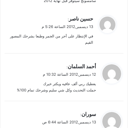
سامسونج سيتوفر قبل نهاية 2012
ي
حسين ناصر
:
ق
13 ديسمبر,2012 الساعة 5:26 م
و
في الإنتظار على أحر من الجمر وطبعا بشرحك المصور
ل
القيم
ي
أحمد السلمان
:
ق
12 ديسمبر,2012 الساعة 10:32 م
و
يعطيك ربي ألف عافيه ويكثر خيرك
ل
حملت التحديث وكل شي سليم وشرحك تمام 100%
ي
سوران
:
ق
13 ديسمبر,2012 الساعة 6:44 ص
و