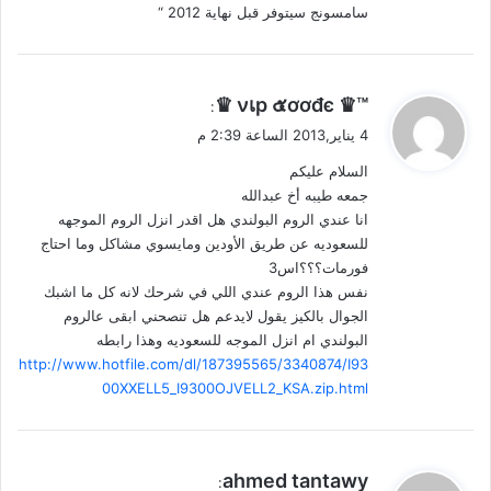
سامسونج سيتوفر قبل نهاية 2012 “
ي
™♛ νเp ๕ơơđє ♛
:
ق
4 يناير,2013 الساعة 2:39 م
و
السلام عليكم
ل
جمعه طيبه أخ عبدالله
انا عندي الروم البولندي هل اقدر انزل الروم الموجهه
للسعوديه عن طريق الأودين ومايسوي مشاكل وما احتاج
فورمات؟؟؟اس3
نفس هذا الروم عندي اللي في شرحك لانه كل ما اشبك
الجوال بالكيز يقول لايدعم هل تنصحني ابقى عالروم
البولندي ام انزل الموجه للسعوديه وهذا رابطه
http://www.hotfile.com/dl/187395565/3340874/I93
00XXELL5_I9300OJVELL2_KSA.zip.html
ي
ahmed tantawy
: