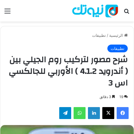
بحث عن
الق
الرئيسية
/
تطبيقات
تطبيقات
شرح مصور لتركيب روم الجيلي بين
( أندرويد 4.1.2 ) الأوربي للجالكسي
اس 3
19
3 دقائق
فيسبوك
‫X
لينكدإن
واتساب
تيلقرام