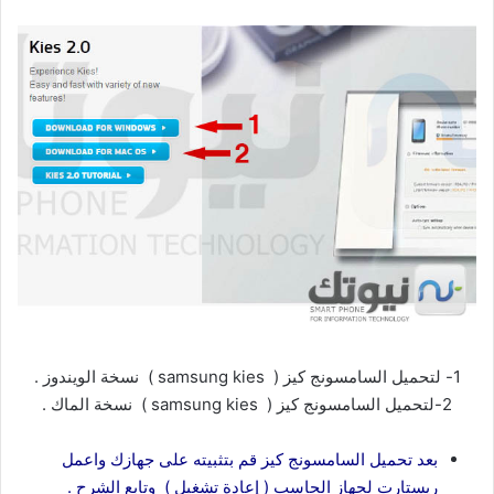
1- لتحميل السامسونج كيز ( samsung kies ) نسخة الويندوز .
2-لتحميل السامسونج كيز ( samsung kies ) نسخة الماك .
بعد تحميل السامسونج كيز قم بتثبيته على جهازك واعمل
ريستارت لجهاز الحاسب ( إعادة تشغيل ) وتابع الشرح .