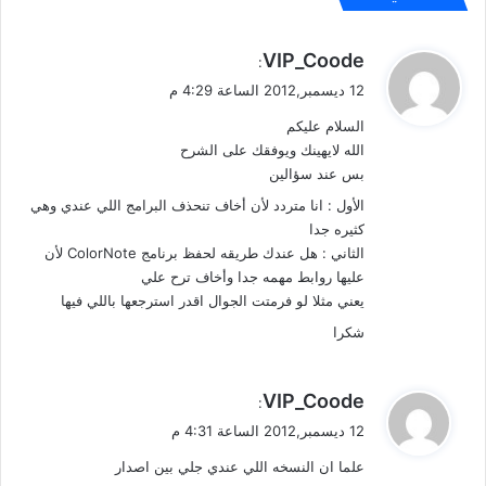
s
1
ي
VIP_Coode
1
:
ق
ب
12 ديسمبر,2012 الساعة 4:29 م
خ
و
السلام عليكم
ط
ل
الله لايهينك ويوفقك على الشرح
و
ت
بس عند سؤالين
ي
الأول : انا متردد لأن أخاف تنحذف البرامج اللي عندي وهي
ن
كثيره جدا
الثاني : هل عندك طريقه لحفظ برنامج ColorNote لأن
عليها روابط مهمه جدا وأخاف ترح علي
يعني مثلا لو فرمتت الجوال اقدر استرجعها باللي فيها
شكرا
ي
VIP_Coode
:
ق
12 ديسمبر,2012 الساعة 4:31 م
و
علما ان النسخه اللي عندي جلي بين اصدار
ل