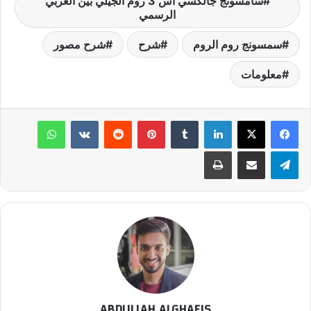
سامسونج جالكسي اس 3 روم الجيلي بين العربي
الرسمي
سمسونج روم الروم
شرح
شرح مصور
معلومات
لينكدإن
‏Tumblr
بينتيريست
‏Reddit
‏VKontakte
واتساب
تيلقرام
مشاركة عبر البريد
طباعة
ABDULLAH ALGHAFIS