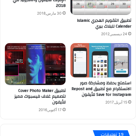
2018
ح
ت
30 مارس,2018
ي
تطبيق التقويم الهجري Islamic
ا
Calendar للبلاك بيري
ط
24 ديسمبر,2012
ي
ة
ع
ب
ر
ب
ر
استمتع بحفظ ومشاركة صور
ن
الانستقرام مع تطبيق Repost and
ا
تطبيق Cover Photo Maker
Save for Instagram للأيفون
لتصميم غلاف فيسبوك مميز
م
للأيفون
ج
15 أبريل,2017
i
17 أكتوبر,2016
T
u
n
‫19 تعليقات
e