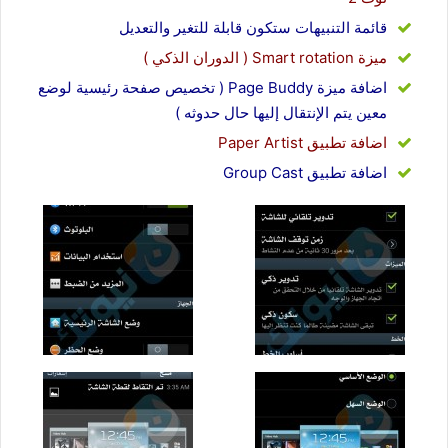
قائمة التنبيهات ستكون قابلة للتغير والتعديل
ميزة Smart rotation ( الدوران الذكي )
اضافة ميزة Page Buddy ( تخصيص صفحة رئيسية لوضع
معين يتم الإنتقال إليها حال حدوثه )
اضافة تطبيق Paper Artist
اضافة تطبيق Group Cast