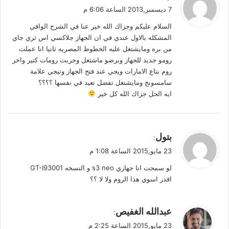
ق
7 ديسمبر,2013 الساعة 6:06 م
و
السلام عليكم وجزاك الله خير عنا في الشرح الوافي
ل
المشكله بالاول عندي في ان الجهاز جلاكسي اس ثري جاي
من بره ومايشتغل عليه الخطوط المصريه ثانيا انا عملت
رومو جديد للجهاز وبرضو ماشتغل وجربت رومات كتير واخر
روم بتاع الامارات ويجي عند فتح الجهاز وتيجي علامة
سامسونج ومايشتغل تفضل تعيد في نفسها ؟؟؟؟
ايه الحل جزاك الله كل خير
ي
بتول
:
ق
23 مايو,2015 الساعة 1:08 م
و
لو سمحت انا جهازي s3 neo و النسخه GT-I93001
ل
اقدر اسوي هذا الروم ولا لا ؟؟
ي
عبدالله الغفيص
:
ق
23 مايو,2015 الساعة 2:25 م