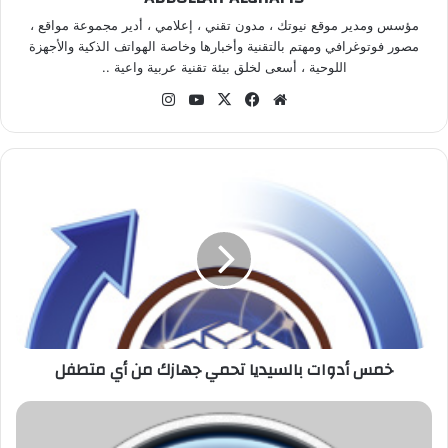
مؤسس ومدير موقع نيوتك ، مدون تقني ، إعلامي ، أدير مجموعة مواقع ،
مصور فوتوغرافي ومهتم بالتقنية وأخبارها وخاصة الهواتف الذكية والأجهزة
اللوحية ، أسعى لخلق بيئة تقنية عربية واعية ..
موق
في
‫X
‫Yo
انس
ع
سب
uT
تقر
الوي
وك
ub
ام
ب
e
خ
م
س
أ
د
و
ا
ت
ب
خمس أدوات بالسيديا تحمي جهازك من أي متطفل
ا
ل
س
ش
ي
ر