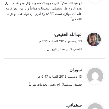
اخ عبدالله شكراً على مجهودك.عندي سؤال وهو عندما انزل
ل
هذة الروم هل سيصلني التحديثات هوائياً وانا من العراق مع
علم ان جهازي نسخة(AFR) ولا ادري اي دوله هذة .وجزاك
الله خيراً
ي
عبدالله الغفيص
:
ق
13 ديسمبر,2012 الساعة 1:21 م
و
للأسف لا لن يصلك الهوائي ..
ل
ي
سوران
:
ق
13 ديسمبر,2012 الساعة 6:47 ص
و
قصدي مستقبلاً راح يجيني تحديثات هوائياً
ل
ي
سينمائي
: