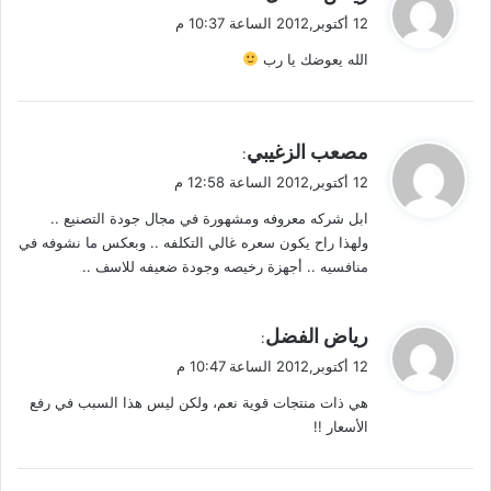
ق
12 أكتوبر,2012 الساعة 10:37 م
و
الله يعوضك يا رب
ل
ي
مصعب الزغيبي
:
ق
12 أكتوبر,2012 الساعة 12:58 م
و
ابل شركه معروفه ومشهورة في مجال جودة التصنيع ..
ل
ولهذا راح يكون سعره غالي التكلفه .. وبعكس ما نشوفه في
منافسيه .. أجهزة رخيصه وجودة ضعيفه للاسف ..
ي
رياض الفضل
:
ق
12 أكتوبر,2012 الساعة 10:47 م
و
هي ذات منتجات قوية نعم، ولكن ليس هذا السبب في رفع
ل
الأسعار !!