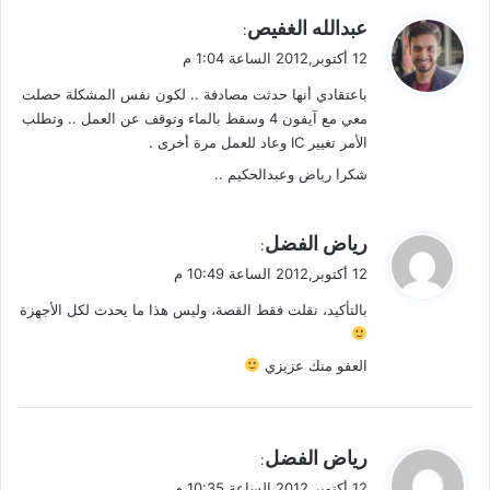
ي
عبدالله الغفيص
:
ق
12 أكتوبر,2012 الساعة 1:04 م
و
باعتقادي أنها حدثت مصادفة .. لكون نفس المشكلة حصلت
ل
معي مع آيفون 4 وسقط بالماء وتوقف عن العمل .. وتطلب
الأمر تغيير IC وعاد للعمل مرة أخرى .
شكرا رياض وعبدالحكيم ..
ي
رياض الفضل
:
ق
12 أكتوبر,2012 الساعة 10:49 م
و
بالتأكيد، نقلت فقط القصة، وليس هذا ما يحدث لكل الأجهزة
ل
العفو منك عزيزي
ي
رياض الفضل
:
ق
12 أكتوبر,2012 الساعة 10:35 م