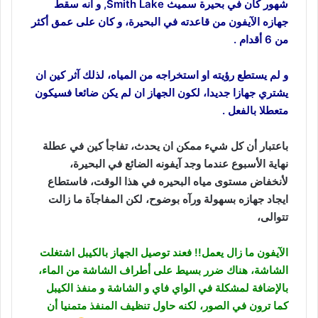
شهور كان في بحيرة سميث Smith Lake,
و انه سقط
جهازه الآيفون من قاعدته في البحيرة
، و كان على عمق أكثر
من 6 أقدام .
و لم يستطع رؤيته او استخراجه من المياه، لذلك آثر كين ان
يشتري جهازا جديدا، لكون الجهاز ان لم يكن ضائعا فسيكون
متعطلا بالفعل .
باعتبار أن كل شيء ممكن ان يحدث، تفاجأ كين في عطلة
نهاية الأسبوع عندما وجد آيفونه الضائع في البحيرة،
لأنخفاض مستوى مياه البحيره في هذا الوقت، فاستطاع
ايجاد جهازه بسهولة ورآه بوضوح، لكن المفاجآة ما زالت
تتوالى،
الآيفون ما زال يعمل!! فعند توصيل الجهاز بالكيبل اشتغلت
الشاشة، هناك ضرر بسيط على أطراف الشاشة من الماء،
بالإضافة لمشكلة في الواي فاي و الشاشة و منفذ الكيبل
كما ترون في الصور، لكنه حاول تنظيف المنفذ متمنيا أن