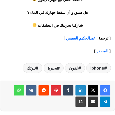
هل سبق و أن سقط جهازك في الماء ؟
شاركنا تجربتك في التعليقات
[
ترجمة :
عبدالحكيم الغفيص
]
[
المصدر
]
iphone
ايفون
بحيرة
نيوتك
لينكدإن
‏Tumblr
بينتيريست
‏Reddit
‏VKontakte
واتساب
تيلقرام
مشاركة عبر البريد
طباعة