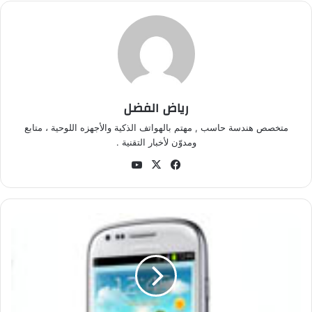
رياض الفضل
متخصص هندسة حاسب , مهتم بالهواتف الذكية والأجهزه اللوحية ، متابع
ومدوّن لأخبار التقنية .
في
‫X
‫Yo
سب
uT
وك
ub
e
س
ا
م
س
و
ن
ج