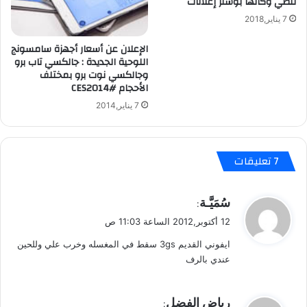
للطي وكأنها بوستر إعلانات
ا
ت
7 يناير,2018
ف
ن
الإعلان عن أسعار أجهزة سامسونج
اللوحية الجديدة : جالكسي تاب برو
و
وجالكسي نوت برو بمختلف
ك
الأحجام #CES2014
ي
ا
7 يناير,2014
‫7 تعليقات
ي
سُمَيَّـة
:
ق
12 أكتوبر,2012 الساعة 11:03 ص
و
ايفوني القديم 3gs سقط في المغسله وخرب علي وللحين
ل
عندي بالرف
ي
رياض الفضل
: