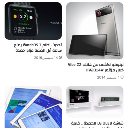
ب
m
ش
b
ك
i
ل
a
ر
n
س
B
م
e
تحديث نظام WatchOS 3 يمنح
ي
l
ساعة أبل الذكية مزايا جديدة
l
e
14 سبتمبر,2016
F
لينوفو تكشف عن هاتف Vibe Z2
P
خلال مؤتمر #IFA2014
2
4 سبتمبر,2014
ل
ع
د
د
م
ن
ه
شاشة LG OLED الجديدة .. قابلة
و