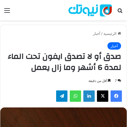
بحث عن
الق
الرئيسية
/
أخبار
أخبار
صدق أو لا تصدق ايفون تحت الماء
لمدة 6 أشهر وما زال يعمل
7
أقل من دقيقة
فيسبوك
‫X
لينكدإن
واتساب
تيلقرام