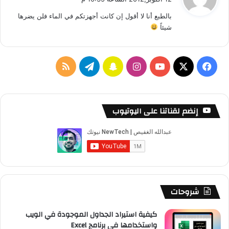
و
بالطبع أنا لا أقول إن كانت أجهزتكم في الماء فلن يضرها
ل
شيئاً
ف
ا
س
ت
م
ي
X
Y
ن
ن
ي
ل
س
o
س
ا
ل
خ
إنضم لقناتنا على اليوتيوب
ب
u
ت
ب
ق
ص
و
T
ق
ت
ر
ا
ك
u
ر
ش
ا
ل
b
ا
ا
م
م
شروحات
e
م
ت
و
كيفية استيراد الجداول الموجودة في الويب
واستخدامها في برنامج Excel