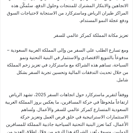
الاتجاهين والابتكار المشترك للمنتجات وحلول الدفع، ستُمكّن هذه
المراكز طيران الرياض وماستركارد من الاستجابة لاحتياجات السوق
ودفع عجلة النمو المستدام.
تعزيز مكانة المملكة كمركز عالمي للسفر
ومع تسارع الطلب على السفر من وإلى المملكة العربية السعودية –
مدفوعاً بالتنويع الاقتصادي والاستثمار في البنية التحتية ونمو
السياحة، تساهم هذه الشراكة مع ماستركارد في تعزيز زخم المملكة
من خلال تحديث التدفقات المالية وتحسين تجربة السفر بشكل
شامل.
ووفقاً لتقرير ماستركارد حول اتجاهات السفر 2025، تشهد الرياض
ارتفاعاً ملحوظاً في حركة المسافرين، ما يعكس بروز المملكة العربية
السعودية المتسارع كمركز عالمي للسفر والأعمال. وتُساهم
الاستثمارات الاستراتيجية في خلق فرص العمل وتعزيز حركة
الأعمال، كما تعزز البنية التحتية السياحية جاذبية المملكة للمسافرين
الدوليين. وسوف تُعزز الشراكة هذا الزخم من خلال إطلاق العديد من