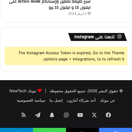
شرح طريقة تفعيل وإستخدام Action mode على
ايفون 15 و ايفون 15 برو
2 أبريل,2024
تابعنا على Instagram
The Instagram Access Token is expired, Go to the Theme
options page > Integrations, to to refresh it.
© حقوق النشر 2026، جميع الحقوق محفوظة |
نيوتك NewTech
عن نيوتك
أحد شركاء أمازون
إتصل بنا
سياسة الخصوصية
فيسبوك
‫X
‫YouTube
انستقرام
سناب
تيلقرام
ملخص
تشات
الموقع