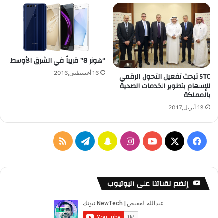
“هونر 8” قريباً في الشرق الأوسط
16 أغسطس,2016
STC تبحث تفعيل التحول الرقمي
للإسهام بتطوير الخدمات الصحية
بالمملكة
13 أبريل,2017
‫X
فيسبوك
‫YouTube
انستقرام
سناب
تيلقرام
ملخص
تشات
الموقع
RSS
إنضم لقناتنا على اليوتيوب