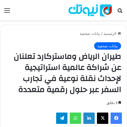
بحث عن
الق
الرئيسية
/
بيانات صحفية
بيانات صحفية
طيران الرياض وماستركارد تعلنان
عن شراكة عالمية استراتيجية
لإحداث نقلة نوعية في تجارب
السفر عبر حلول رقمية متعددة
3 دقائق
فيسبوك
‫X
لينكدإن
واتساب
تيلقرام