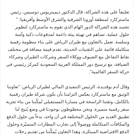
تعليقاً على هذه الشراكة، قال الدكتور ديميتريوس دوسيس، رئيس
ماستركارد لمنطقة أوروبا الشرقية والشرق الأوسط وأفريقيا: ”
تجسد هذه الشراكة الدور الهام الذي تقوم به ماستركارد لتطوير
حلول عملية، تساهم في تهيئة بيئة داعمة لمدفوعات ذكية وآمنة
وسلسة. نعمل بالتعاون مع طيران الرياض على بناء منظومة رقمية
متكاملة قائمة على التقنيات الحديثة، تقدم قيمة مضافة في مختلف
نقاط التفاعل مع الضيوف ووكلاء السفر وشركات الطيران وشركاء
الضيافة، مع ترسيخ دور المملكة العربية السعودية كمركز رئيسي في
حركة السفر العالمية”.
وقال آدم بوقديدة، الرئيس التنفيذي المالي لطيران الرياض: “تعاوننا
الوثيق مع ماستركارد يعكس التزامنا بأن نكون شركة طيران رقمية
بالكامل، وثقتنا الراسخة في مسارنا المستقبلي تُمكّننا من بناء تجربة
سفر رقمية متميزة. ونحن محظوظون بوجودنا في وضع يُتيح لنا
تطبيق العديد من الحلول المختلفة في آن واحد، بدءاً من حلول الدفع
والمكافآت المتكاملة ووصولاً إلى تجارب المطارات المتميّزة وحلول
الدفع الافتراضية المبتكرة، وهذا التعاون يُمكّننا من تقديم رحلات