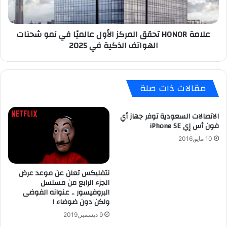
في
نمو
شحنات
علامة HONOR تحقق المركز الأول عالميًا في نمو شحنات
الهواتف
الهواتف الذكية في 2025
الذكية
في
2025
مقالات ذات صلة
الاتصالات السعودية توفر جهاز أي
فون أس إي iPhone SE
10 مايو,2016
نتفليكس تعلن عن موعد عرض
الجزء الرابع من مسلسل
البروفيسور .. عنوانه الفوضى
ولكن دون ضوضاء !
9 ديسمبر,2019