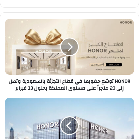
HONOR
توسّع
حضورها
في
قطاع
التجزئة
بالسعودية
وتصل
إلى
HONOR توسّع حضورها في قطاع التجزئة بالسعودية وتصل
23
إلى 23 متجراً على مستوى المملكة بحلول 13 فبراير
متجراً
على
مستوى
علامة
المملكة
HONOR
بحلول
تحقق
13
المركز
فبراير
الأول
عالميًا