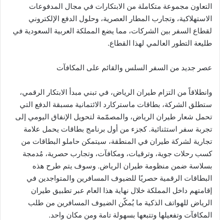
التعاون مجموعة متكاملة من الابتكارات في مجال المدفوعات
الاستهلاكية، وتجارب المطار العصرية، وحلول الدفع الإلكتروني
لقطاع السفر بين الشركات، مما يضع المملكة العربية السعودية في
طليعة التطور العالمي لهذا القطاع.
عصر جديد من السفر السلس والقائم على المكافآت
وانطلاقاً من التزام طيران الرياض، في تبني مبدأ الابتكار الرقمي،
ستطلق الشركة، بطاقات ماستركارد الائتمانية مسبقة الدفع التي
تحمل شعار طيران الرياض، والمصمّمة لتحويل الإنفاق اليومي إلى
تجربة سفر استثنائية. كجزء من أول برنامج بطاقات يحمل علامة
تجارية لشركة طيران في المنطقة، سيتمكن حاملو البطاقات من
كسب رحلات جوية، وترقيات، ومكافآت، وتجارب حصرية، مُدمجة
بسلاسة ضمن منظومة طيران الرياض. وسوف يتم طرح هذه
البطاقات الرقمية حصريًا للضيوف المسافرين والمتواجدين في
إقامتهم داخل المملكة خلال نهاية هذا العام عبر تطبيق طيران
الرياض للهواتف الذكية ما يُمكّن الضيوف المسافرين من طلب
المكافآت وتفعيلها وتتبعها بسهولة تامة ومن مكان واحد.