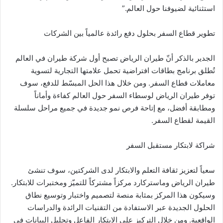
استثنائية لضيوفنا حول العالم.”
تطوير قطاع السفر بحلول دفع رائدة عالمياً بين الشركات
الجدير بالذكر أنّ طيران الرياض تصبح أول شركة طيران في العالم
تُطلق برنامج بطاقات افتراضية تحمل علامتها التجارية لتسوية
معاملات قطاع السفر. ومن خلال هذا الحل المبسّط للدفع، سوف
توفر طيران الرياض لوسطاء السفر حول العالم كفاءة وأماناً
ومطابقة أفضل، مع إتاحة فرص نمو جديدة في جميع مراحل سلسلة
القيمة لقطاع السفر.
شراكة لابتكار مستقبل السفر
سعياً لتعزيز ثقافة التعلم والابتكار لدى الشركتين، سوف تنشئ
طيران الرياض وماستركارد مركزاً مشتركاً للتميّز ومختبرات للابتكار.
وسيكون هذا المركز بمثابة منصة لتصميم واختبار وتوسيع نطاق
الحلول الجديدة عبر الاستفادة من التقنيات الرائدة والدراسات
الواقعية. ومن خلال التركيز على الابتكار الفاعل وتحليل البيانات في