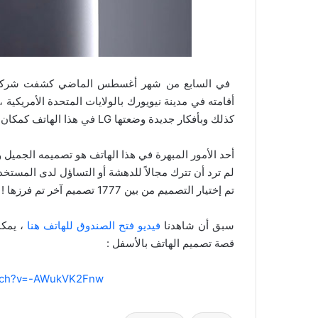
أقامته في مدينة نيويورك بالولايات المتحدة الأمريكي
كذلك وبأفكار جديدة وضعتها LG في هذا الهاتف كمكان الأزرار للتحكم بالهاتف الموجودة بالخلف وغيرها .
لم ترد أن تترك مجالاً للدهشة أو التساؤل لدى المس
تم إختيار التصميم من بين 1777 تصميم آخر تم فرزها !
سبق أن شاهدنا
فيديو فتح الصندوق للهاتف هنا
، يمك
قصة تصميم الهاتف بالأسفل :
atch?v=-AWukVK2Fnw