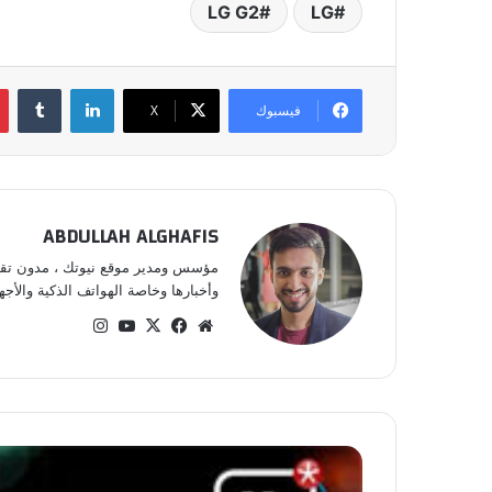
LG G2
LG
لينكدإن
‏Tumblr
فيسبوك
‫X
ABDULLAH ALGHAFIS
مؤسس ومدير موقع نيوتك ، مدون تقني 
وأخبارها وخاصة الهواتف الذكية والأجهز
موق
في
‫X
‫Yo
انس
ع
سب
uT
تقر
الوي
وك
ub
ام
ب
e
إ
ط