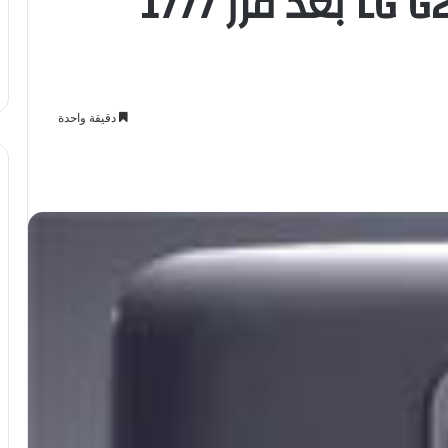
قصة تصميم هاتف LG G2 بعد فرز 1777
دقيقة واحدة