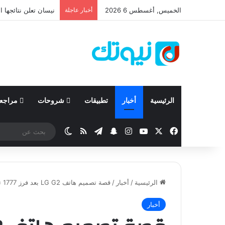
الخميس, أغسطس 6 2026
أخبار عاجلة
كيا تعزز الاعتماد عل
الرئيسية
أخبار
تطبيقات
شروحات
مراجع
‫X
فيسبوك
‫YouTube
انستقرام
تيلقرام
سناب تشات
ملخص الموقع RSS
الوضع المظلم
الرئيسية
/
أخبار
/
قصة تصميم هاتف LG G2 بعد فرز 1777 تصميم آخر !
أخبار