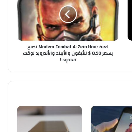
ب
ة
M
o
d
e
r
لعبة Modern Combat 4: Zero Hour تصبح
n
بسعر 0.99 $ للأيفون والأيباد والأندرويد لوقت
C
محدود !
o
m
b
a
t
4
:
Z
e
r
o
H