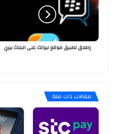
ل
ا
ق
ت
ط
ب
ي
إطلاق تطبيق موقع نيوتك على البلاك بيري
ق
م
و
ق
ع
ن
ي
و
مقالات ذات صلة
ت
ك
ع
ل
ى
ا