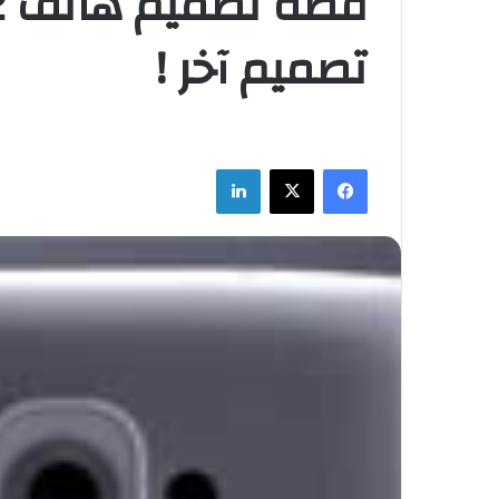
تصميم آخر !
فيسبوك
‫X
لينكدإن