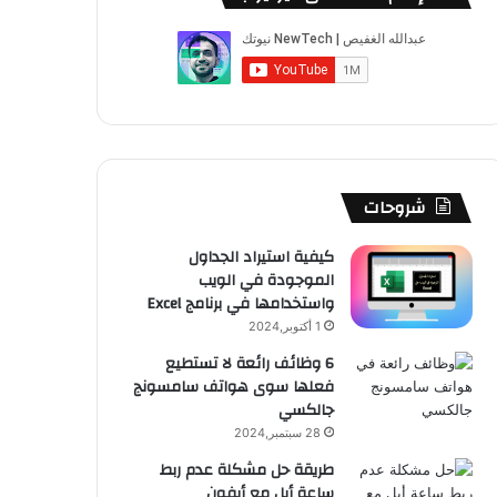
ب
u
ت
ب
ق
ص
و
T
ق
ت
ر
ا
ك
u
ر
ش
ا
ل
b
ا
ا
م
م
e
م
ت
و
شروحات
ق
كيفية استيراد الجداول
الموجودة في الويب
ع
واستخدامها في برنامج Excel
R
1 أكتوبر,2024
6 وظائف رائعة لا تستطيع
S
فعلها سوى هواتف سامسونج
جالكسي
S
28 سبتمبر,2024
طريقة حل مشكلة عدم ربط
ساعة أبل مع أيفون