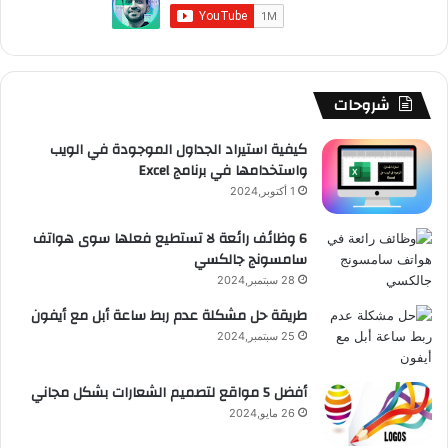
و
T
ق
ت
ر
ا
ك
u
ر
ش
ا
ل
b
ا
ا
م
م
شروحات
e
م
ت
و
كيفية استيراد الجداول الموجودة في الويب
واستخدامها في برنامج Excel
ق
1 أكتوبر,2024
ع
6 وظائف رائعة لا تستطيع فعلها سوى هواتف
سامسونج جالكسي
R
28 سبتمبر,2024
S
طريقة حل مشكلة عدم ربط ساعة أبل مع أيفون
25 سبتمبر,2024
S
أفضل 5 مواقع لتصميم الشعارات بشكل مجاني
26 مايو,2024