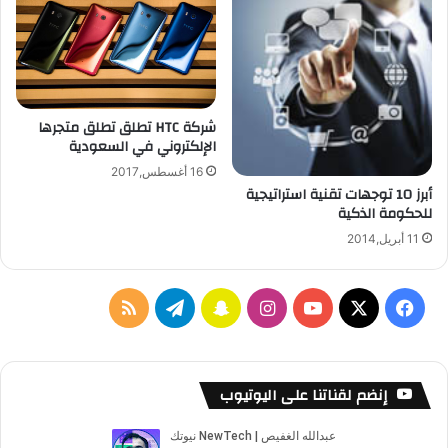
o
k
i
a
3
3
شركة HTC تطلق تطلق متجرها
1
الإلكتروني في السعودية
0
و
16 أغسطس,2017
أبرز 10 توجهات تقنية استراتيجية
N
للحكومة الذكية
o
k
11 أبريل,2014
i
a
5
ف
ا
س
ت
م
ي
X
Y
ن
ن
ي
ل
س
o
س
ا
ل
خ
إنضم لقناتنا على اليوتيوب
ب
u
ت
ب
ق
ص