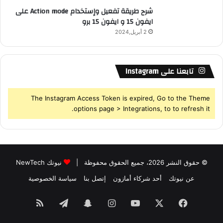
شرح طريقة تفعيل وإستخدام Action mode على
ايفون 15 و ايفون 15 برو
2 أبريل,2024
تابعنا على Instagram
The Instagram Access Token is expired, Go to the Theme
options page > Integrations, to to refresh it.
© حقوق النشر 2026، جميع الحقوق محفوظة |
نيوتك NewTech
عن نيوتك
أحد شركاء أمازون
إتصل بنا
سياسة الخصوصية
فيسبوك
‫X
‫YouTube
انستقرام
سناب
تيلقرام
ملخص