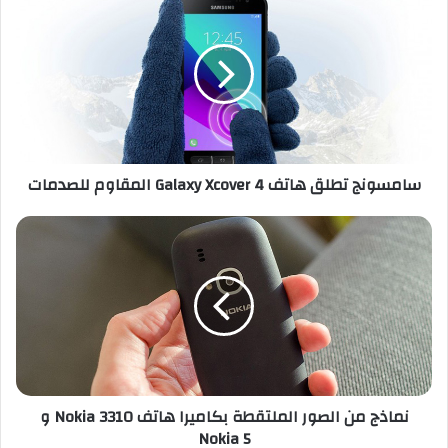
ا
م
س
و
ن
ج
ت
ط
سامسونج تطلق هاتف Galaxy Xcover 4 المقاوم للصدمات
ل
ق
ه
ن
ا
م
ت
ا
ف
ذ
G
ج
a
م
l
ن
a
ا
x
ل
نماذج من الصور الملتقطة بكاميرا هاتف Nokia 3310 و
y
ص
Nokia 5
X
و