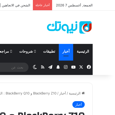
الجمعة, أغسطس 7 2026
أخبار عاجلة
نيسان تعلن نتائجها المالية للربع الأ
الرئيسية
أخبار
تطبيقات
شروحات
مراجع
‫X
فيسبوك
‫YouTube
انستقرام
تيلقرام
سناب تشات
ملخص الموقع RSS
الوضع المظلم
الرئيسية
/
أخبار
/
BlackBerry Z10 و BlackBerry Q10 : المواصفات الكاملة ، المميزات ، موعد الإصدار
أخبار