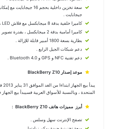
جيجابايت .
كاميرا خلفية بدقة 8 ميجابكسل مع فلاش LED ، مع دعم تصوير الفيديو بدقة 1080 بكسل .
كاميرا أمامية بدقة 2 ميجابكسل ، بقدرة تصوير فيديو بدقة 720 بكسل .
بطارية بسعة 1800 أمبير قابلة للإزالة .
دعم شبكات الجيل الرابع .
دعم تقنية NFC و GPS و Bluetooth 4.0 .
موعد إصدار BlackBerry Z10
يبدأ
المتحدة ، وبالنسبة للأسواق العربية فسيبدأ بيع الجهاز
أبرز مميزات هاتف BlackBerry Z10 :
تصفح الإنترنت سهل وسلس .
سعة تخزينية جيدة يمكن زيادتها