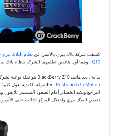
كشفت شركة بلاك بيري بالأمس عن
Q10
، وهما أول هاتفين تطلقهما الشركة بنظام بلاك بيري 0
بداية ، يعد هاتف BlackBerry Z10 هو نقلة نوعية لشركة RIM ،
Reshearch In Motion
، فالشركة الكندية تعول كثيرا
التراجع وتكبد الخسائر أمام الصعود المستمر للأيفون 
تخطي البلاك بيري واحتلال المركز الثالث خلف الأندرويد و iOS اللذان يسطيران على معظم مبيعات الهواتف ال