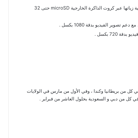
سعة تخزين داخلية بحجم 16 جيجابايت مع إمكانية زياتها عبر كروت الذاكرة الخارجية microSD حتى 32
 بيع الجهاز ابتداءا من الغد الموافق 31 يناير 2013 في كل من بريطانيا وكندا ، وفي الأول من مارس في الولايات
 في كل من دبي و السعودية بحلول العاشر من فبراير .