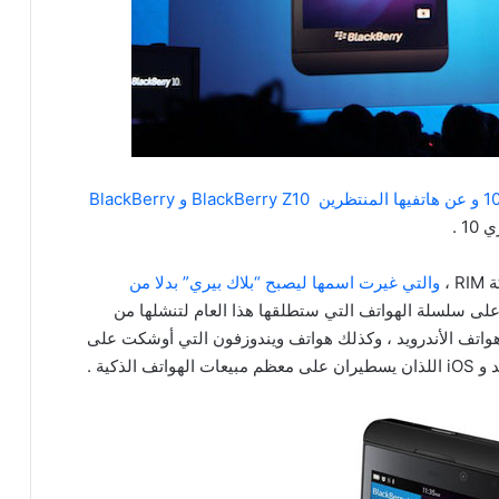
نظام البلاك بيري 10 و عن هاتفيها المنتظرين BlackBerry Z10 و BlackBerry
1 .
والتي غيرت اسمها ليصبح “بلاك بيري” بدلا من
 على سلسلة الهواتف التي ستطلقها هذا العام لتنشلها من
وهواتف الأندرويد ، وكذلك هواتف ويندوزفون التي أوشكت على
ذكية .