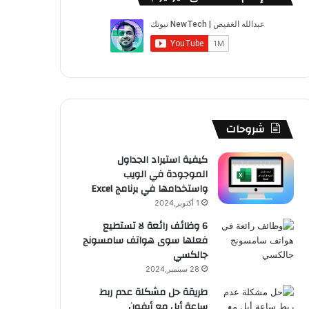
ب
u
ت
ب
ق
ص
و
T
ق
ت
ر
ا
ك
u
ر
ش
ا
ل
b
ا
ا
م
م
e
م
ت
و
شروحات
ق
كيفية استيراد الجداول
الموجودة في الويب
ع
واستخدامها في برنامج Excel
R
1 أكتوبر,2024
6 وظائف رائعة لا تستطيع
S
فعلها سوى هواتف سامسونج
جالكسي
S
28 سبتمبر,2024
طريقة حل مشكلة عدم ربط
ساعة أبل مع أيفون