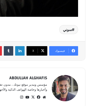
سوني
لينكدإن
فيسبوك
‫X
ABDULLAH ALGHAFIS
مؤسس ومدير موقع نيوتك ، مدون تقني 
وأخبارها وخاصة الهواتف الذكية والأجهز
موقع
‫X
فيسبوك
‫YouTube
انستقرام
الويب