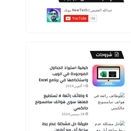
شروحات
كيفية استيراد الجداول
الموجودة في الويب
واستخدامها في برنامج Excel
1 أكتوبر,2024
6 وظائف رائعة لا تستطيع
فعلها سوى هواتف سامسونج
جالكسي
28 سبتمبر,2024
طريقة حل مشكلة عدم ربط
ساعة أبل مع أيفون