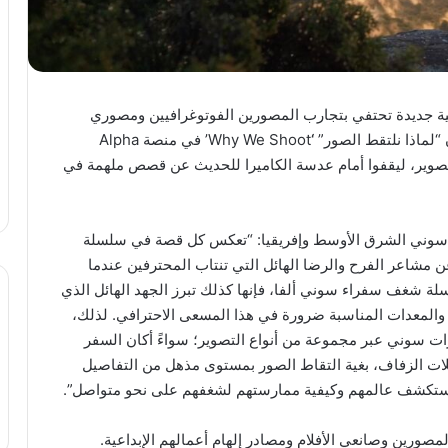
 جديدة تحتفي بتجارب المصورين الفوتوغرافيين ومصوري
“لماذا نلتقط الصور”
‘
Why We Shoot’
في منصة Alpha
التصوير، ليقفوا أمام عدسة الكاميرا للحديث عن قصص ملهمة في
 سوني الشرق الأوسط وإفريقيا: “تعكس كل قصة في سلسلة
 مشاعر الفرح والرضا الهائل التي تنتاب المحترفين عندما
لة شغف سفراء سوني ألفا، فإنها كذلك تبرز الجهد الهائل الذي
ت والمعدات المناسبة ضرورة في هذا المسعى الاحترافي. لذلك،
رات سوني عبر مجموعة من أنواع التصوير؛ سواءً أكان السفر
فلات الزفاف، بغية التقاط الصور بمستوى مذهل من التفاصيل
نستكشف عالمهم وكيفية ممارستهم لشغفهم على نحو متواصل”.
صورين وصانعي الأفلام ومصادر إلهام أعمالهم الإبداعية.