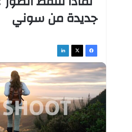
“لماذا نلتقط الصور”
جديدة من سوني
فيسبوك
‫X
لينكدإن