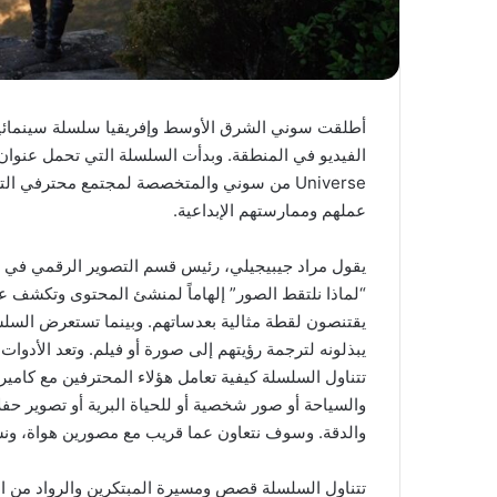
أطلقت سوني الشرق الأوسط وإفريقيا سلسلة سينمائية
الفيديو في المنطقة. وبدأت السلسلة التي تحمل عنوان 
Universe من سوني والمتخصصة لمجتمع محترفي 
عملهم وممارستهم الإبداعية.
يقول مراد جيبيجيلي، رئيس قسم التصوير الرقمي في
“لماذا نلتقط الصور” إلهاماً لمنشئ المحتوى وتكشف عن
يقتنصون لقطة مثالية بعدساتهم. وبينما تستعرض السلس
يبذلونه لترجمة رؤيتهم إلى صورة أو فيلم. وتعد الأدوا
تتناول السلسلة كيفية تعامل هؤلاء المحترفين مع كامي
والسياحة أو صور شخصية أو للحياة البرية أو تصوير ح
والدقة. وسوف نتعاون عما قريب مع مصورين هواة، و
تتناول السلسلة قصص ومسيرة المبتكرين والرواد من الم