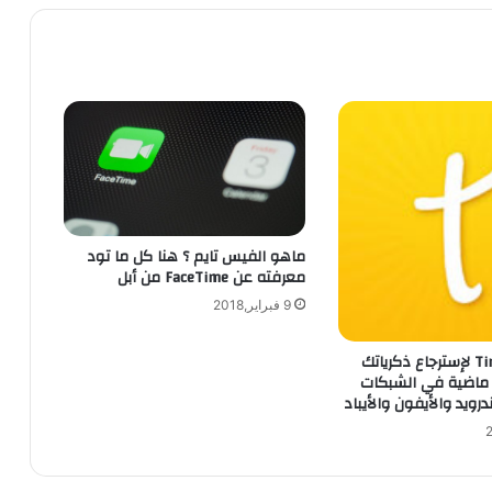
ماهو الفيس تايم ؟ هنا كل ما تود
معرفته عن FaceTime من أبل
9 فبراير,2018
تطبيق Timehop لإسترجاع ذكرياتك
وات ماضية في الشبكات
درويد والأيفون والأيباد