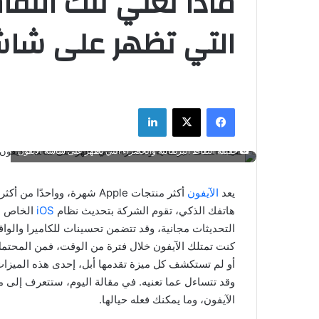
ماذا تعني تلك النقاط
التي تظهر على شاش
فيسبوك
‫X
لينكدإن
حقيقة النقاط البرتقالية والخضراء التي تظهر على شاشة الآيفون
يعد
الآيفون
أكثر منتجات Apple شهرة، وواحدًا من أكثر الأجهزة ربحية في السوق. ومن أجل تحقيق أقصى استفادة من
هاتفك الذكي، تقوم الشركة بتحديث نظام
iOS
الخاص به
التحديثات مجانية، وقد تتضمن تحسينات للكاميرا والواق
كنت تمتلك الآيفون خلال فترة من الوقت، فمن المحتمل أ
أو لم تستكشف كل ميزة تقدمها أبل، إحدى هذه الميزات
وقد تتساءل عما تعنيه. في مقالة اليوم، ستتعرف إلى م
الآيفون، وما يمكنك فعله حيالها.