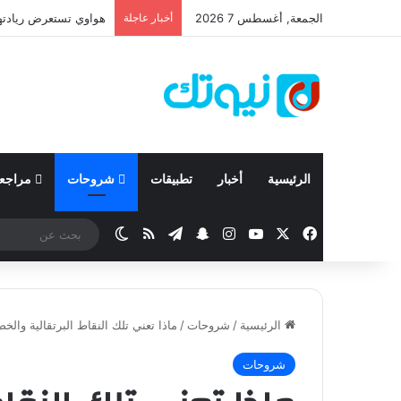
الجمعة, أغسطس 7 2026
أخبار عاجلة
الرئيسية
أخبار
تطبيقات
شروحات
مراجع
‫X
فيسبوك
‫YouTube
انستقرام
تيلقرام
سناب تشات
ملخص الموقع RSS
الوضع المظلم
الرئيسية
/
شروحات
/
ماذا تعني تلك النقاط البرتقالية وال
شروحات