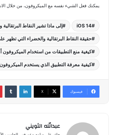
يمكنك فعل الشيء نفسه مع الميكروفون، من خلال الان
iOS 14
إلى ماذا تشير النقاط البرتقالية
حقيقة النقاط البرتقالية والخضراء التي تظهر ع
كيغية منع التطبيقات من استخدام الميكروفون أو 
كيفية معرفة التطبيق الذي يستخدم الميكروفون أ
لينكدإن
فيسبوك
‫X
عبدالله الثويني
حائز على دبلوم دعم فني للحاسب الآ