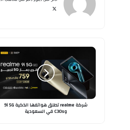
‫X
شركة
realme
تطلق
هواتفها
الذكية
9i
5G
وC30s
في
شركة realme تطلق هواتفها الذكية 9i 5G
السعودية
وC30s في السعودية