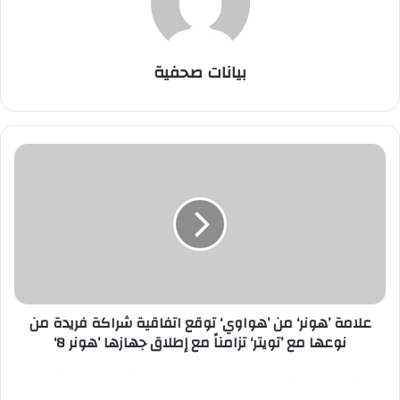
بيانات صحفية
ع
ل
ا
م
ة
’
ه
و
ن
علامة ’هونر‘ من ’هواوي‘ توقع اتفاقية شراكة فريدة من
ر
نوعها مع ’تويتر‘ تزامناً مع إطلاق جهازها ’هونر 8‘
‘
م
ن
ك
’
ل