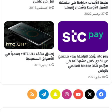
أقل من عامين
منصة الألعاب Roblox في منطقة
ة
ا
الشرق الأوسط وشمال إفريقيا
9 أغسطس,2016
ف
م
ر
ي
27 نوفمبر,2022
ي
ر
د
ا
ة
G
م
o
ن
P
ن
r
و
o
إطلاق هاتف HTC U11+ رسمياً في
ع
stc pay تؤكد التزامها ببناء مجتمع
H
الأسواق السعودية
غير نقدي خلال مشاركتها في
ه
e
مؤتمر Mobile 360 العالمي
14 يناير,2018
ا
r
بالرياض
م
o
ع
5
18 مايو,2022
’
ت
و
ف
ا
س
ت
م
ي
ت
ي
X
Y
ن
ن
ي
ل
ر