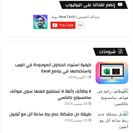
‘
س
o
س
ا
ل
خ
إنضم لقناتنا على اليوتيوب
ت
ز
ب
u
ت
ب
ق
ص
ا
و
T
ق
ت
ر
ا
م
ن
ك
u
ر
ش
ا
ل
اً
م
b
ا
ا
م
م
شروحات
ع
إ
e
م
ت
و
ط
كيفية استيراد الجداول الموجودة في الويب
ل
واستخدامها في برنامج Excel
ق
ا
1 أكتوبر,2024
ق
ع
ج
6 وظائف رائعة لا تستطيع فعلها سوى هواتف
ه
سامسونج جالكسي
R
ا
28 سبتمبر,2024
ز
S
طريقة حل مشكلة عدم ربط ساعة أبل مع أيفون
ه
ا
25 سبتمبر,2024
S
’
ه