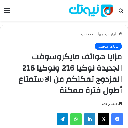
بحث عن
الق
الرئيسية
/
بيانات صحفية
بيانات صحفية
مزايا هواتف مايكروسوفت
الجديدة نوكيا 216 ونوكيا 216
المزدوج تمكنكم من الاستمتاع
أطول فترة ممكنة
دقيقة واحدة
فيسبوك
‫X
لينكدإن
واتساب
تيلقرام