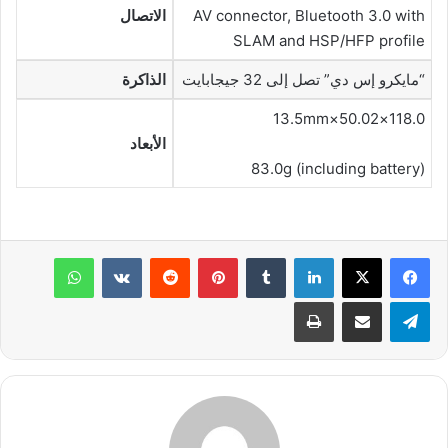
AV connector, Bluetooth 3.0 with
الاتصال
SLAM and HSP/HFP profile
“مايكرو إس دي” تصل إلى 32 جيجابايت
الذاكرة
118.0×50.02×13.5mm
الأبعاد
83.0g (including battery)
لينكدإن
‏Tumblr
بينتيريست
‏Reddit
‏VKontakte
واتساب
تيلقرام
مشاركة عبر البريد
طباعة