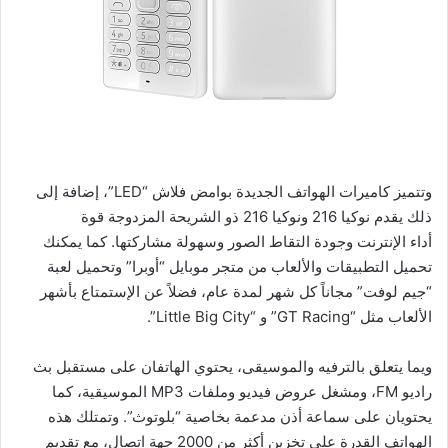
وتتميز كاميرات الهواتف الجديدة بوامض فلاش “LED”، إضافة إلى
ذلك يقدم نوكيا 216 ونوكيا 216 ذو الشريحة المزدوجة قوة
أداء الإنترنت وجودة التقاط الصور وسهولة مشاركتها. كما يمكنك
تحميل التطبيقات والألعاب من متجر موبايل “أوبرا” وتحميل لعبة
“جيم لوفت” مجاناً كل شهر لمدة عام، فضلاً عن الإستمتاع بأشهر
الألعاب مثل “GT Racing” و “Little Big City”.
ويما يتعلق بالترفيه والموسيقى، يحتوي الهاتفان على مستقبل بث
راديو FM، ومشغل عروض فيديو وملفات MP3 الموسيقية، كما
يحتويان على سماعة أذن مدعمة بخاصية “بلوتوث”. وتمتلك هذه
الهواتف القدرة على تخزين أكثر من 2000 جهة اتصال، مع تقديم