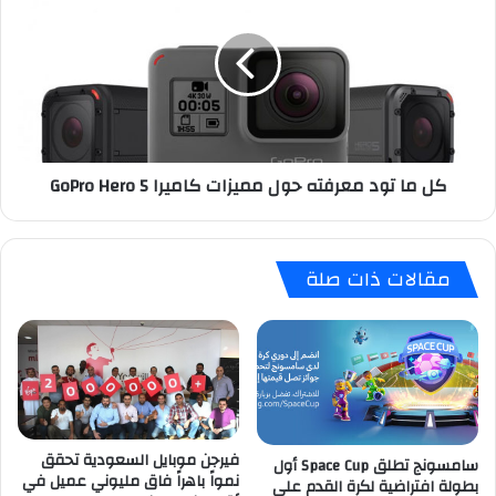
ه
م
و
ا
ا
ت
و
و
ي
د
‘
م
ت
ع
كل ما تود معرفته حول مميزات كاميرا GoPro Hero 5
و
ر
ق
ف
ع
ت
ا
ه
مقالات ذات صلة
ت
ح
ف
و
ا
ل
ق
م
ي
م
ة
ي
ش
ز
ر
ا
فيرجن موبايل السعودية تحقق
سامسونج تطلق Space Cup أول
ا
ت
نمواً باهراً فاق مليوني عميل في
بطولة افتراضية لكرة القدم على
ك
ك