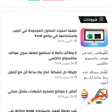
ك
u
ر
ش
ا
ل
b
ا
ا
م
م
شروحات
e
م
ت
و
كيفية استيراد الجداول الموجودة في الويب
واستخدامها في برنامج Excel
ق
1 أكتوبر,2024
ع
6 وظائف رائعة لا تستطيع فعلها سوى هواتف
سامسونج جالكسي
R
28 سبتمبر,2024
S
طريقة حل مشكلة عدم ربط ساعة أبل مع أيفون
25 سبتمبر,2024
S
أفضل 5 مواقع لتصميم الشعارات بشكل مجاني
26 مايو,2024
شرح طريقة تفعيل وإستخدام Action mode على