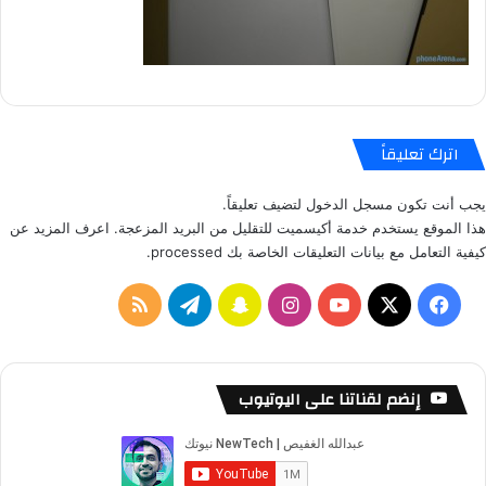
اترك تعليقاً
يجب أنت تكون
مسجل الدخول
لتضيف تعليقاً.
هذا الموقع يستخدم خدمة أكيسميت للتقليل من البريد المزعجة.
اعرف المزيد عن
كيفية التعامل مع بيانات التعليقات الخاصة بك processed
.
ف
ا
س
ت
م
ي
X
Y
ن
ن
ي
ل
س
o
س
ا
ل
خ
إنضم لقناتنا على اليوتيوب
ب
u
ت
ب
ق
ص
و
T
ق
ت
ر
ا