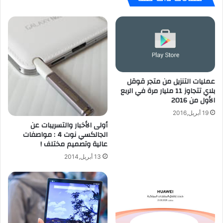
ل
ي
ج
ك
ي
ا
ل
ل
ب
م
ر
ؤ
ي
س
ك
عمليات التنزيل من متجر قوقل
س
بلاي تتجاوز 11 مليار مرة في الربع
غ
ل
الأول من 2016
ي
آ
ر
ب
19 أبريل,2016
م
ل
أولى الأخبار والتسريبات عن
ق
:
الجالكسي نوت 4 : مواصفات
ي
عالية وتصميم مختلف !
ا
د
ل
13 أبريل,2014
ل
أ
ل
ن
آ
د
ي
ر
ف
و
و
ي