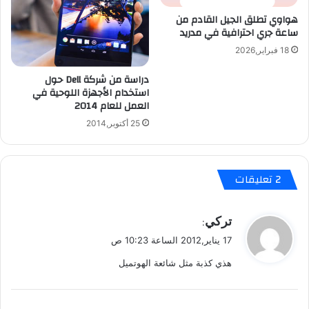
ن
د
هواوي تطلق الجيل القادم من
4
أ
ساعة جري احترافية في مدريد
S
ف
ض
18 فبراير,2026
ل
دراسة من شركة Dell حول
م
استخدام الأجهزة اللوحية في
ن
العمل للعام 2014
ا
ل
25 أكتوبر,2014
آ
ي
ف
‫2 تعليقات
و
ن
!
ي
تركي
:
!
ق
17 يناير,2012 الساعة 10:23 ص
و
هذي كذبة مثل شائعة الهوتميل
ل