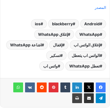
المصدر
Android‏
blackberry
ios
WhatsApp
إغلاق WhatsApp
إغلاق الواتس اب
إقفال
اشاعة WhatsApp
الواتس اب يتعطل
تسكير
تعطل WhatsApp
واتس اب
لينكدإن
‏Tumblr
بينتيريست
‏Reddit
‏VKontakte
واتساب
تيلقرام
مشاركة عبر البريد
طباعة