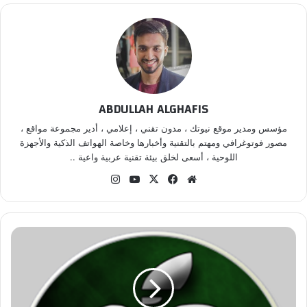
ABDULLAH ALGHAFIS
مؤسس ومدير موقع نيوتك ، مدون تقني ، إعلامي ، أدير مجموعة مواقع ،
مصور فوتوغرافي ومهتم بالتقنية وأخبارها وخاصة الهواتف الذكية والأجهزة
اللوحية ، أسعى لخلق بيئة تقنية عربية واعية ..
موق
في
‫X
‫Yo
انس
ع
سب
uT
تقر
الوي
وك
ub
ام
ب
e
ف
ي
د
ي
و
: