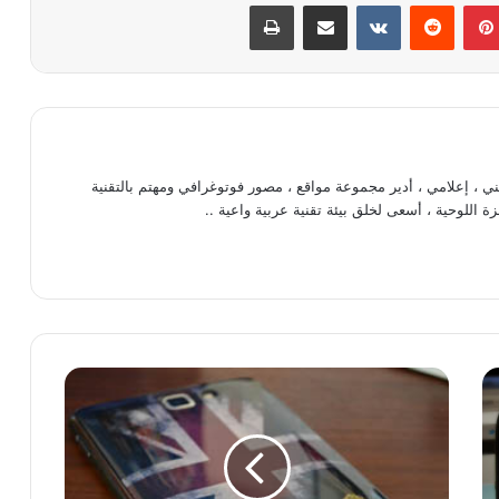
بينتيريست
‏Reddit
‏VKontakte
مشاركة عبر البريد
طباعة
، إعلامي ، أدير مجموعة مواقع ، مصور فوتوغرافي ومهتم بالتقنية
ة اللوحية ، أسعى لخلق بيئة تقنية عربية واعية ..
ا
ل
ج
ا
ل
ك