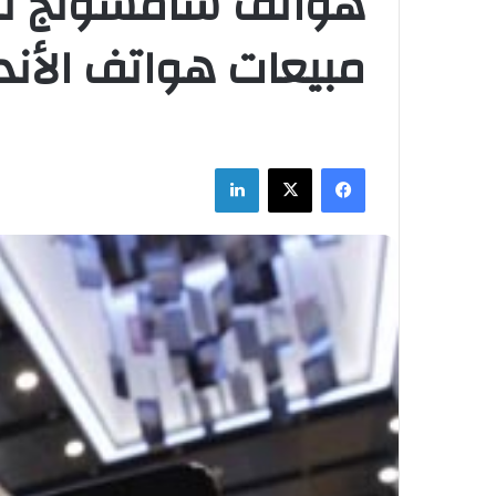
مبيعات هواتف الأند
فيسبوك
‫X
لينكدإن