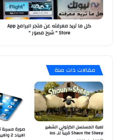
ي
د
م
كل ما تريد معرفته عن متجر البرامج App
ع
Store " شرح مصور "
ر
ف
ت
ه
ع
ن
مقالات ذات صلة
م
ت
ج
ر
ا
ل
ب
ر
ا
لعبة المسلسل الكرتوني الشهير
صورة مسربة تب
م
Shaun the Sheep قريباً للـ ios
الايباد 2 والايباد 3 !
ج