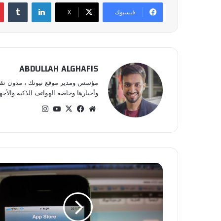
لينكدإن
‏Tumblr
فيسبوك
‫X
ABDULLAH ALGHAFIS
مؤسس ومدير موقع نيوتك ، مدون تقني 
وأخبارها وخاصة الهواتف الذكية والأجهز
موق
في
‫X
‫Yo
انس
ع
سب
uT
تقر
الوي
وك
ub
ام
ب
e
ك
ل
م
ا
ت
ر