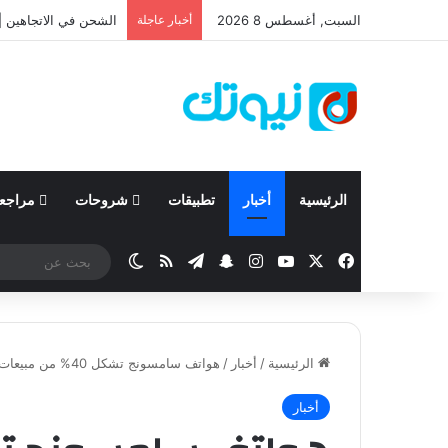
السبت, أغسطس 8 2026
أخبار عاجلة
نيسان تعلن نتائجها المالية للربع ال
الرئيسية
أخبار
تطبيقات
شروحات
مراجع
‫X
فيسبوك
‫YouTube
انستقرام
تيلقرام
سناب تشات
ملخص الموقع RSS
الوضع المظلم
الرئيسية
/
أخبار
/
هواتف سامسونج تشكل 40% من مبيعات هواتف الأندرويد
أخبار