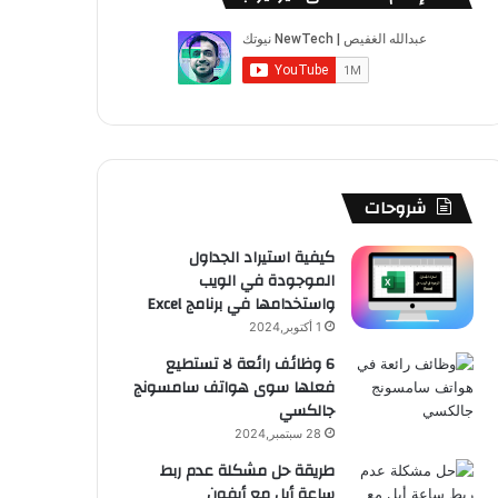
ب
u
ت
ب
ق
ص
و
T
ق
ت
ر
ا
ك
u
ر
ش
ا
ل
b
ا
ا
م
م
e
م
ت
و
شروحات
ق
كيفية استيراد الجداول
الموجودة في الويب
ع
واستخدامها في برنامج Excel
R
1 أكتوبر,2024
6 وظائف رائعة لا تستطيع
S
فعلها سوى هواتف سامسونج
جالكسي
S
28 سبتمبر,2024
طريقة حل مشكلة عدم ربط
ساعة أبل مع أيفون