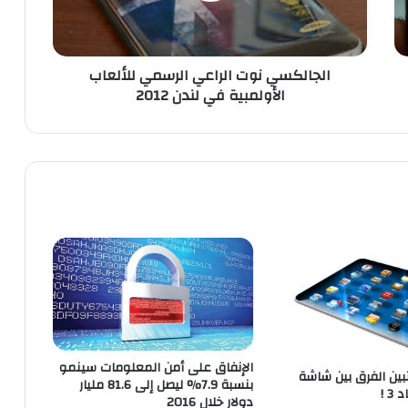
س
ي
ن
الجالكسي نوت الراعي الرسمي للألعاب
و
الأولمبية في لندن 2012
ت
ا
ل
ر
ا
ع
ي
ا
ل
ر
س
م
ي
ل
ل
الإنفاق على أمن المعلومات سينمو
ين الفرق بين شاشة
أ
بنسبة 7.9% ليصل إلى 81.6 مليار
دولار خلال 2016
ل