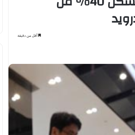
هواتف سامسونج تشكل 40% من
رويد
أقل من دقيقة