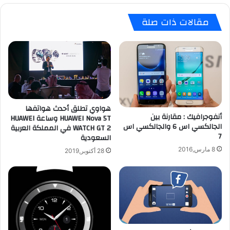
أ
ب
مقالات ذات صلة
خ
د
ا
أ
ل
ب
أ
ب
ص
ي
غ
ع
ر
ب
ل
ل
هواوي تطلق أحدث هواتفها
ه
ا
أنفوجرافيك : مقارنة بين
HUAWEI Nova 5T وساعة HUAWEI
ا
ك
الجالكسي اس 6 والجالكسي اس
WATCH GT 2 في المملكة العربية
ت
ب
7
السعودية
ف
ي
8 مارس,2016
X
ر
28 أكتوبر,2019
p
ي
e
Q
r
1
i
0
a
ب
Z
س
ع