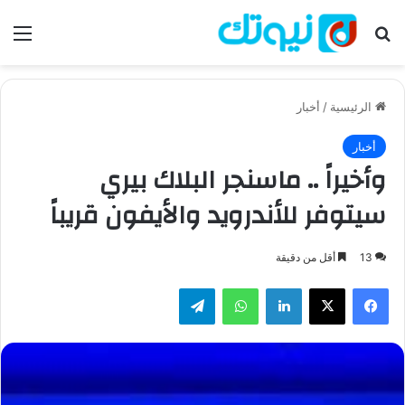
بحث عن
الق
الرئيسية
/
أخبار
أخبار
وأخيراً .. ماسنجر البلاك بيري
سيتوفر للأندرويد والأيفون قريباً
13
أقل من دقيقة
فيسبوك
‫X
لينكدإن
واتساب
تيلقرام