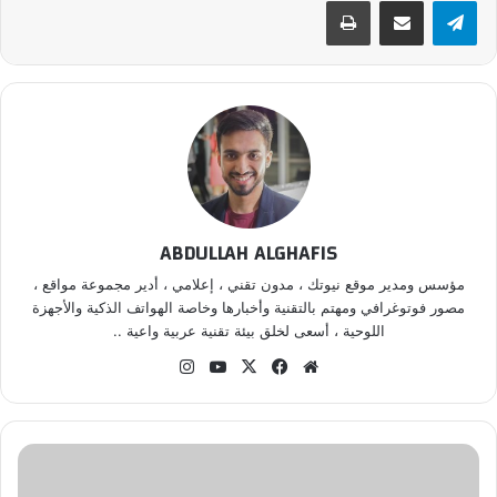
تيلقرام
مشاركة عبر البريد
طباعة
ABDULLAH ALGHAFIS
مؤسس ومدير موقع نيوتك ، مدون تقني ، إعلامي ، أدير مجموعة مواقع ،
مصور فوتوغرافي ومهتم بالتقنية وأخبارها وخاصة الهواتف الذكية والأجهزة
اللوحية ، أسعى لخلق بيئة تقنية عربية واعية ..
موق
في
‫X
‫Yo
انس
ع
سب
uT
تقر
الوي
وك
ub
ام
ب
e
س
و