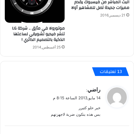
البث المباشر من فيسبوك يقدم
ر
مميزات جديدة تصل للمشاهير أولا
2
21 ديسمبر,2016
6
9
موتورولا في مأزق .. شركة LG
9
تنشر فيديو تشويقي لساعتها
ر
الذكية بالتصميم الدائري !
ي
25 أغسطس,2014
ا
ل
‫13 تعليقات
ي
راضي
:
ق
14 مايو,2013 الساعة 8:15 م
و
خبر حلو كثيرر
ل
بس هذه بتكون ضربة لاجهزتهم