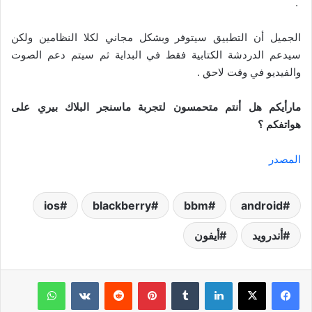
.
الجميل أن التطبيق سيتوفر وبشكل مجاني لكلا النظامين ولكن
سيدعم الدردشة الكتابية فقط في البداية ثم سيتم دعم الصوت
والفيديو في وقت لاحق .
مارأيكم هل أنتم متحمسون لتجربة ماسنجر البلاك بيري على
هواتفكم ؟
المصدر
ios
blackberry
bbm
android
أندرويد
أيفون
لينكدإن
‏Tumblr
بينتيريست
‏Reddit
‏VKontakte
واتساب