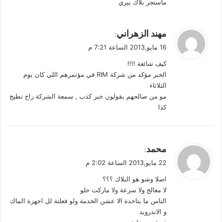
ماسنجر بلاك بيري
ي
مهند الزهراني
:
ق
16 مايو,2013 الساعة 7:21 م
و
كيف شائعة !!!!
ل
الخبر مؤكد من شركة RIM في مؤتمرهم اللي كان يوم
الثلاثاء
مو من صالحهم يقولون خبر كذب , سمعة الشركة راح تطيح
كذا
ي
محمد
:
ق
22 مايو,2013 الساعة 2:02 م
و
اصلا وشو هو البلاك ؟؟؟
ل
لا معالج ولا سرعة ولا ماركت حلو
الناس ما بتاخدة الا عشن الخدمة ولو فعلتة لل اجهزة الماك
و الاندرويد