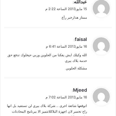
ي
عبدالله
:
ق
15 مايو,2013 الساعة 2:22 م
و
ممتاز هذارخبر رأع
ل
ي
faisal
:
ق
16 مايو,2013 الساعة 6:41 م
و
الله وكيلك ايش يفكنا من الحلوين وربي حيخلوك تدفع حق
ل
خدمة بلاك بيري
مشكلة الحلوين
ي
Mjeed
:
ق
16 مايو,2013 الساعة 7:02 م
و
اتوقعها شائعة اخرى .. شركة بلاك بيري لن تستفيد بل انها
ل
راح تخسر لان اجهزة البلاكلاتتميز الا ببرنامج المحادثات