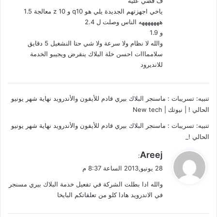
ف قضي علية
ياخي اجهزتهم الجديدة يلي هو q10 و z 10 معالجة 1.5
هههههههه الناس وصلت ل 2.4
و 1.9
والله لا نظام ولا سرعة ولا شي حتا النشغيل 5 دقايق
سلاممااات احسن خلة البلاك ينقرض ويجيبو الخدمة
للانديرود
تنبيه:
تسريبات : ماسنجر البلاك بيري قادم للأيفون والأندرويد نهاية شهر يونيو
الحالي ! | نيوتك | New tech
تنبيه:
تسريبات : ماسنجر البلاك بيري قادم للأيفون والأندرويد نهاية شهر يونيو
الحالي !_
ي
Areej
:
ق
28 يونيو,2013 الساعة 8:37 م
و
والله ادا بطلت الشركة في تفعيل خدمة البلاك بيري مسنجر
ل
في الاندرويد هادا كلو من تعلقاتكم البايخا