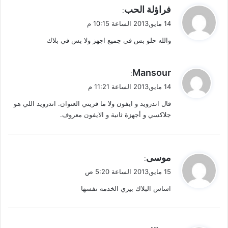
ي
فراؤلة الحب
:
ق
14 مايو,2013 الساعة 10:15 م
و
والله حلو بس في جميع اجهز ولا بس في بلاك
ل
ي
Mansour
:
ق
14 مايو,2013 الساعة 11:21 م
و
قال اندرويد و ايفون ولا ما قريتي العنوان. اندرويد اللي هو
ل
جلاكسي و أجهزة ثانية و الايفون معروف.
ي
موسى
:
ق
15 مايو,2013 الساعة 5:20 ص
و
اساس البلاك بيري الخدمه نفسها
ل