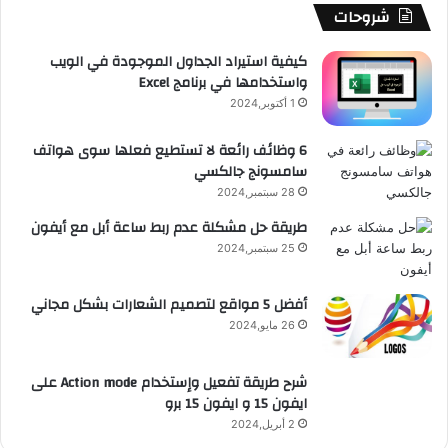
b
ا
ا
م
م
شروحات
e
م
ت
و
كيفية استيراد الجداول الموجودة في الويب
واستخدامها في برنامج Excel
ق
1 أكتوبر,2024
ع
6 وظائف رائعة لا تستطيع فعلها سوى هواتف
سامسونج جالكسي
R
28 سبتمبر,2024
S
طريقة حل مشكلة عدم ربط ساعة أبل مع أيفون
25 سبتمبر,2024
S
أفضل 5 مواقع لتصميم الشعارات بشكل مجاني
26 مايو,2024
شرح طريقة تفعيل وإستخدام Action mode على
ايفون 15 و ايفون 15 برو
2 أبريل,2024