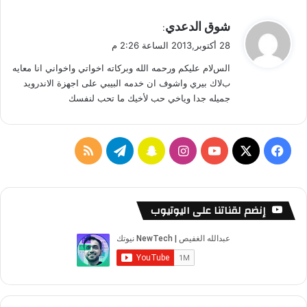
ي
شوق الدعدي
:
ق
28 أكتوبر,2013 الساعة 2:26 م
و
السﻻم عليكم ورحمه الله وبركاته اخواتي واخواني انا معايه
ل
بﻻك بيري واشوف ان خدمه البيبي على اجهزة الاندرويد
جميله جدا وياخي حب لأخيك ما تحب لنفسك
ف
ا
س
ت
م
ي
X
Y
ن
ن
ي
ل
س
o
س
ا
ل
خ
إنضم لقناتنا على اليوتيوب
ب
u
ت
ب
ق
ص
و
T
ق
ت
ر
ا
ك
u
ر
ش
ا
ل