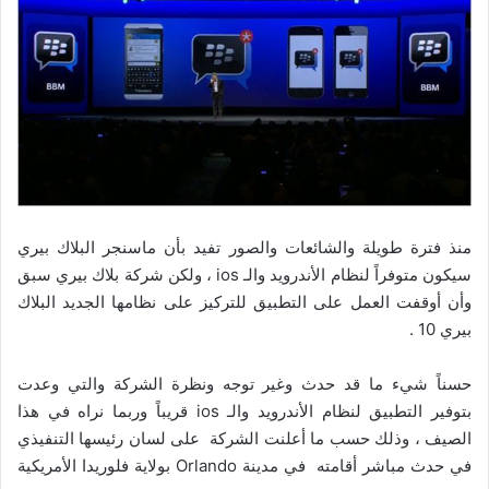
منذ فترة طويلة والشائعات والصور تفيد بأن ماسنجر البلاك بيري
سيكون متوفراً لنظام الأندرويد والـ ios ، ولكن شركة بلاك بيري سبق
وأن أوقفت العمل على التطبيق للتركيز على نظامها الجديد البلاك
بيري 10 .
حسناً شيء ما قد حدث وغير توجه ونظرة الشركة والتي وعدت
بتوفير التطبيق لنظام الأندرويد والـ ios قريباً وربما نراه في هذا
الصيف ، وذلك حسب ما أعلنت الشركة على لسان رئيسها التنفيذي
في حدث مباشر أقامته في مدينة Orlando بولاية فلوريدا الأمريكية