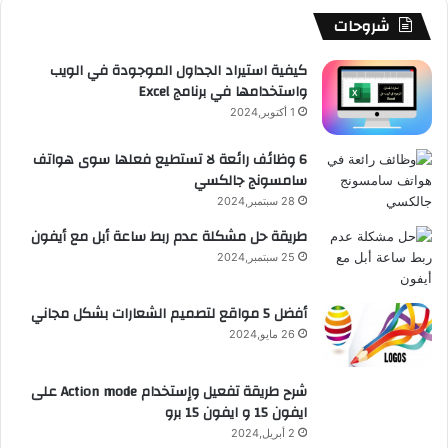
b
ا
ا
م
م
شروحات
e
م
ت
و
كيفية استيراد الجداول الموجودة في الويب
واستخدامها في برنامج Excel
ق
1 أكتوبر,2024
ع
6 وظائف رائعة لا تستطيع فعلها سوى هواتف
سامسونج جالكسي
R
28 سبتمبر,2024
S
طريقة حل مشكلة عدم ربط ساعة أبل مع أيفون
25 سبتمبر,2024
S
أفضل 5 مواقع لتصميم الشعارات بشكل مجاني
26 مايو,2024
شرح طريقة تفعيل وإستخدام Action mode على
ايفون 15 و ايفون 15 برو
2 أبريل,2024