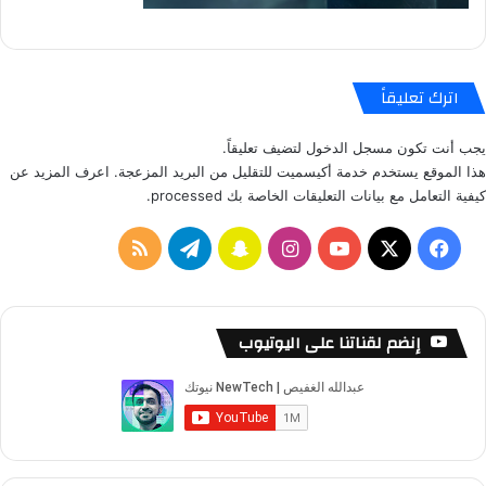
اترك تعليقاً
يجب أنت تكون
مسجل الدخول
لتضيف تعليقاً.
هذا الموقع يستخدم خدمة أكيسميت للتقليل من البريد المزعجة.
اعرف المزيد عن
كيفية التعامل مع بيانات التعليقات الخاصة بك processed
.
ف
ا
س
ت
م
ي
X
Y
ن
ن
ي
ل
س
o
س
ا
ل
خ
إنضم لقناتنا على اليوتيوب
ب
u
ت
ب
ق
ص
و
T
ق
ت
ر
ا
ك
u
ر
ش
ا
ل