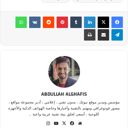
لينكدإن
‏Tumblr
بينتيريست
‏Reddit
‏VKontakte
واتساب
تيلقرام
مشاركة عبر البريد
طباعة
ABDULLAH ALGHAFIS
مؤسس ومدير موقع نيوتك ، مدون تقني ، إعلامي ، أدير مجموعة مواقع ،
مصور فوتوغرافي ومهتم بالتقنية وأخبارها وخاصة الهواتف الذكية والأجهزة
اللوحية ، أسعى لخلق بيئة تقنية عربية واعية ..
موق
في
‫X
‫Yo
انس