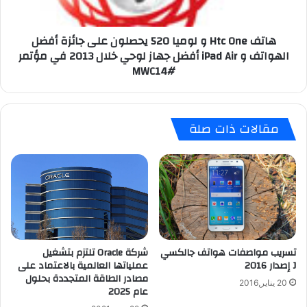
ج
O
ت
n
هاتف Htc One و لوميا 520 يحصلون على جائزة أفضل
ط
e
الهواتف و iPad Air أفضل جهاز لوحي خلال 2013 في مؤتمر
ل
و
#MWC14
ق
ل
ا
و
ل
م
ج
ي
مقالات ذات صلة
ا
ا
ل
5
ك
2
س
0
ي
ي
ا
ح
س
ص
5
ل
و
و
شركة Oracle تلتزم بتشغيل
تسريب مواصفات هواتف جالكسي
H
ن
عملياتها العالمية بالاعتماد على
J إصدار 2016
t
ع
مصادر الطاقة المتجددة بحلول
c
20 يناير,2016
ل
عام 2025
ت
ى