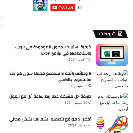
A
i
و
T
ق
ت
ر
ا
r
أ
ك
u
ر
ش
ا
ل
ف
b
ا
ا
م
م
ض
شروحات
ل
e
م
ت
و
ج
كيفية استيراد الجداول الموجودة في الويب
ه
واستخدامها في برنامج Excel
ق
ا
1 أكتوبر,2024
ز
ع
ل
6 وظائف رائعة لا تستطيع فعلها سوى هواتف
و
سامسونج جالكسي
R
ح
28 سبتمبر,2024
ي
S
خ
طريقة حل مشكلة عدم ربط ساعة أبل مع أيفون
ل
25 سبتمبر,2024
S
ا
ل
أفضل 5 مواقع لتصميم الشعارات بشكل مجاني
2
0
26 مايو,2024
1