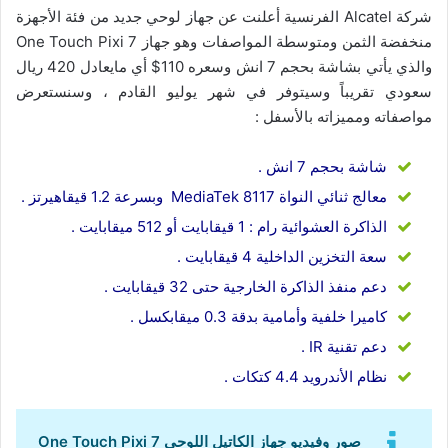
شركة Alcatel الفرنسية أعلنت عن جهاز لوحي جديد من فئة الأجهزة
منخفضة الثمن ومتوسطة المواصفات وهو جهاز One Touch Pixi 7
والذي يأتي بشاشة بحجم 7 انش وسعره 110$ أي مايعادل 420 ريال
سعودي تقريباً وسيتوفر في شهر يوليو القادم ، وسنستعرض
مواصفاته ومميزاته بالأسفل :
شاشة بحجم 7 انش .
معالج ثنائي النواة MediaTek 8117 وبسرعة 1.2 قيقاهيرتز .
الذاكرة العشوائية رام : 1 قيقابايت أو 512 ميقابايت .
سعة التخزين الداخلية 4 قيقابايت .
دعم منفذ الذاكرة الخارجية حتى 32 قيقابايت .
كاميرا خلفية وأمامية بدقة 0.3 ميقابكسل .
دعم تقنية IR .
نظام الأندرويد 4.4 كتكات .
صور وفيديو جهاز الكاتيل اللوحي One Touch Pixi 7