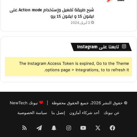
3
شرح طريقة تفعيل وإستخدام Action mode على
ف
ايفون 15 و ايفون 15 برو
ي
2 أبريل,2024
م
ؤ
ت
م
تابعنا على Instagram
ر
#
M
The Instagram Access Token is expired, Go to the Theme
W
options page > Integrations, to to refresh it.
C
1
4
© حقوق النشر 2026، جميع الحقوق محفوظة |
نيوتك NewTech
عن نيوتك
أحد شركاء أمازون
إتصل بنا
سياسة الخصوصية
فيسبوك
‫X
‫YouTube
انستقرام
سناب
تيلقرام
ملخص