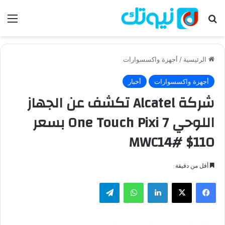
بحث عن
الق
الرئيسية
/
أجهزة واكسسوارات
أجهزة واكسسوارات
أخبار
شركة Alcatel تكشف عن الجهاز
اللوحي One Touch Pixi 7 بسعر
110$ #MWC14
أقل من دقيقة
فيسبوك
‫X
لينكدإن
واتساب
تيلقرام