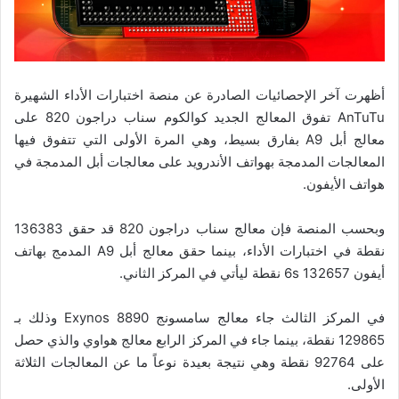
أظهرت آخر الإحصائيات الصادرة عن منصة اختبارات الأداء الشهيرة
AnTuTu تفوق المعالج الجديد كوالكوم سناب دراجون 820 على
معالج أبل A9 بفارق بسيط، وهي المرة الأولى التي تتفوق فيها
المعالجات المدمجة بهواتف الأندرويد على معالجات أبل المدمجة في
هواتف الأيفون.
وبحسب المنصة فإن معالج سناب دراجون 820 قد حقق 136383
نقطة في اختبارات الأداء، بينما حقق معالج أبل A9 المدمج بهاتف
أيفون 6s 132657 نقطة ليأتي في المركز الثاني.
في المركز الثالث جاء معالج سامسونج Exynos 8890 وذلك بـ
129865 نقطة، بينما جاء في المركز الرابع معالج هواوي والذي حصل
على 92764 نقطة وهي نتيجة بعيدة نوعاً ما عن المعالجات الثلاثة
الأولى.