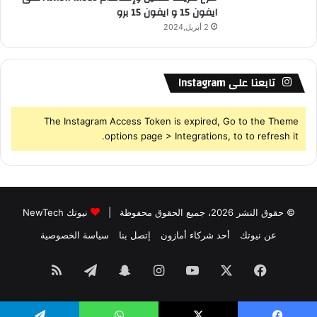
ايفون 15 و ايفون 15 برو
2 أبريل,2024
تابعنا على Instagram
The Instagram Access Token is expired, Go to the Theme
options page > Integrations, to to refresh it.
© حقوق النشر 2026، جميع الحقوق محفوظة |
نيوتك NewTech
عن نيوتك
أحد شركاء أمازون
إتصل بنا
سياسة الخصوصية
فيسبوك
‫X
‫YouTube
انستقرام
سناب
تيلقرام
ملخص
تشات
الموقع