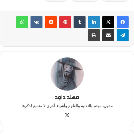
لينكدإن
‏Tumblr
بينتيريست
‏Reddit
‏VKontakte
واتساب
تيلقرام
مشاركة عبر البريد
طباعة
مهند داود
مدون، مهتم بالتقنية والعلوم وأشياء أخرى لا متسع لذكرها
‫X