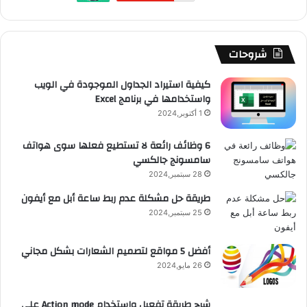
ك
u
ر
ش
ا
ل
b
ا
ا
م
م
شروحات
e
م
ت
و
كيفية استيراد الجداول الموجودة في الويب
واستخدامها في برنامج Excel
ق
1 أكتوبر,2024
ع
6 وظائف رائعة لا تستطيع فعلها سوى هواتف
سامسونج جالكسي
R
28 سبتمبر,2024
S
طريقة حل مشكلة عدم ربط ساعة أبل مع أيفون
25 سبتمبر,2024
S
أفضل 5 مواقع لتصميم الشعارات بشكل مجاني
26 مايو,2024
شرح طريقة تفعيل وإستخدام Action mode على