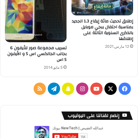
ا
ت
ا
إطلاق تحديث مائة إيقاع 1.3 الجديد
ل
بمناسبة احتفال ببجي موبايل
م
بالذكرى السنوية الثالثة على
ج
إطلاقها
ل
12 مارس,2021
تسريب مجموعة صور للأيفون 6
س
بجانب الجالكسي اس 5 و الأيفون
ا
5 اس
ل
ث
5 مايو,2014
ق
ا
ف
ف
ا
س
ت
م
ي
ا
ي
X
Y
ن
ن
ي
ل
ل
س
o
س
ا
ل
خ
ب
إنضم لقناتنا على اليوتيوب
ر
ب
u
ت
ب
ق
ص
ي
ط
و
T
ق
ت
ر
ا