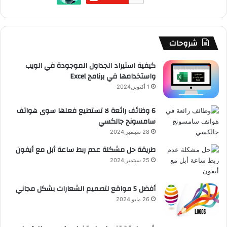
ا
ن
ك
u
ر
ش
ا
ل
ي
ل
b
ا
ا
م
م
شروحات
ل
أ
e
م
ت
و
كيفية استيراد الجداول الموجودة في الويب
ن
واستخدامها في برنامج Excel
د
ق
ر
1 أكتوبر,2024
و
ع
ي
6 وظائف رائعة لا تستطيع فعلها سوى هواتف
د
سامسونج جالكسي
R
و
28 سبتمبر,2024
ا
S
طريقة حل مشكلة عدم ربط ساعة أبل مع أيفون
ل
أ
25 سبتمبر,2024
S
ي
ف
أفضل 5 مواقع لتصميم الشعارات بشكل مجاني
و
26 مايو,2024
ن