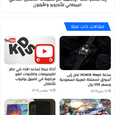
البريطاني للأندرويد والأيفون
ا
ل
ق
ل
ه
غ
ا
ة
مقالات ذات صلة
ت
ا
ف
ل
R
إ
9
ن
ج
ل
ي
ز
أداة جيدة تساعد الآباء في حظر
ي
الفيديوهات والقنوات الغير
ساعة HONOR Magic تصل إلى
ة
مرغوبة في تطبيق يوتيوب
أسواق المملكة العربية السعودية
م
للأطفال
وبسعر 599 ريال
ع
18 نوفمبر,2016
ت
15 مايو,2019
ط
ب
ي
ق