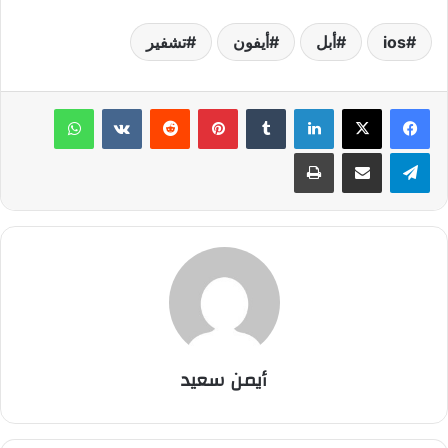
ios
أبل
أيفون
تشفير
لينكدإن
‏Tumblr
بينتيريست
‏Reddit
‏VKontakte
واتساب
تيلقرام
مشاركة عبر البريد
طباعة
أيمن سعيد