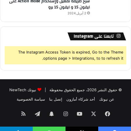
شرح طريقة تفعيل وإستخدام Action mode على
ايفون 15 و ايفون 15 برو
2 أبريل,2024
تابعنا على Instagram
The Instagram Access Token is expired, Go to the Theme
options page > Integrations, to to refresh it.
© حقوق النشر 2026، جميع الحقوق محفوظة |
نيوتك NewTech
عن نيوتك
أحد شركاء أمازون
إتصل بنا
سياسة الخصوصية
فيسبوك
‫X
‫YouTube
انستقرام
سناب
تيلقرام
ملخص
تشات
الموقع