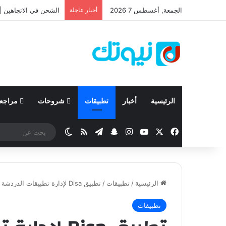
الجمعة, أغسطس 7 2026
أخبار عاجلة
نيسان تعلن نتائجها المالية للربع الأ
الرئيسية
أخبار
تطبيقات
شروحات
مراجع
‫X
فيسبوك
‫YouTube
انستقرام
تيلقرام
سناب تشات
ملخص الموقع RSS
الوضع المظلم
الرئيسية
/
تطبيقات
/
تطبيق Disa لإدارة تطبيقات الدردشة على هاتفك الأندرويد
تطبيقات