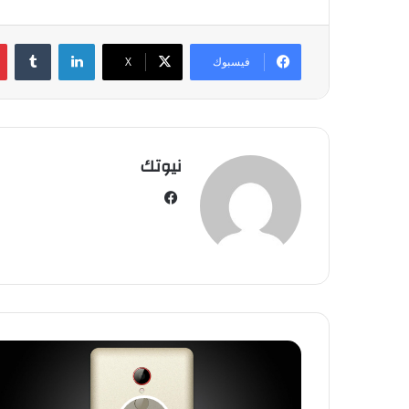
لينكدإن
‏Tumblr
فيسبوك
‫X
نيوتك
في
سب
وك
م
و
ا
ص