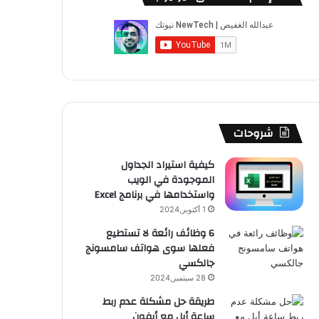
ب
u
ت
ب
ق
ص
و
T
ق
ت
ر
ا
ك
u
ر
ش
ا
ل
b
ا
ا
م
م
e
م
ت
و
شروحات
ق
كيفية استيراد الجداول
الموجودة في الويب
ع
واستخدامها في برنامج Excel
R
1 أكتوبر,2024
6 وظائف رائعة لا تستطيع
S
فعلها سوى هواتف سامسونج
جالكسي
S
28 سبتمبر,2024
طريقة حل مشكلة عدم ربط
ساعة أبل مع أيفون