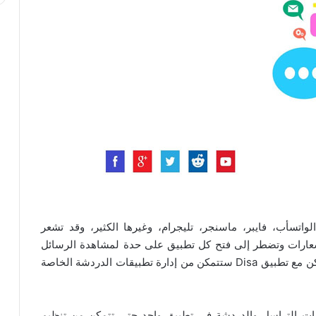
واتسأب، فايبر، ماسنجر، تليجرام، وغيرها الكثير، وقد تشعر
شعارات وتضطر إلى فتح كل تطبيق على حدة لمشاهدة الرسائل
الجديدة الواردة إليك، مما تعد عملية مرهقة للغاية، ولكن مع تطبيق Disa ستتمكن من إدارة تطبيقات الدردشة الخاصة
مع كافة تطبيقات التراسل والدردشة في تطبيق واحد حتي تتمكن من تنظيم