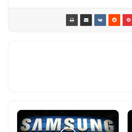
بينتيريست
‏Reddit
‏VKontakte
مشاركة عبر البريد
طباعة
س
ا
م
س