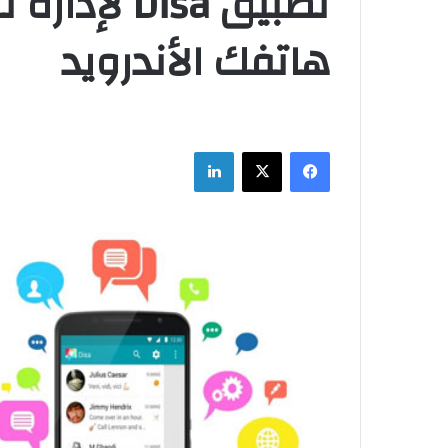
تطبيق Disa
هاتفك الأندرويد
فيسبوك
‫X
لينكدإن