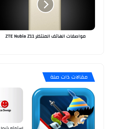
ف
ا
ت
ا
ل
مواصفات الهاتف المنتظر ZTE Nubia Z11
ه
ا
ت
ف
ا
ل
م
مقالات ذات صلة
ن
ت
ظ
ر
Z
T
E
N
u
استمتع بتبديل