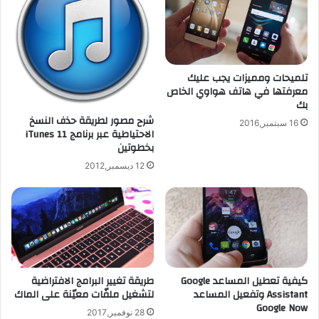
أ
ط
ي
ه
ف
ي
و
ل
ن
ل
تلميحات ومميزات يجب عليك
و
م
معرفتها في هاتف هواوي الخاص
ا
ن
بك
ل
ا
شرح مصور لطريقة حذف النسخ
16 سبتمبر,2016
أ
س
الاحتياطية عبر برنامج iTunes 11
ن
بخطوتين
ب
د
ا
12 ديسمبر,2012
ر
ت
و
"
ي
ل
د
ل
و
أ
ا
ي
ل
ف
كيفية تعطيل المساعد Google
طريقة تغيير البرامج الافتراضية
و
و
Assistant وتفعيل المساعد
لتشغيل ملفّات معيّنة على الماك
ي
ن
Google Now
ن
و
28 نوفمبر,2017