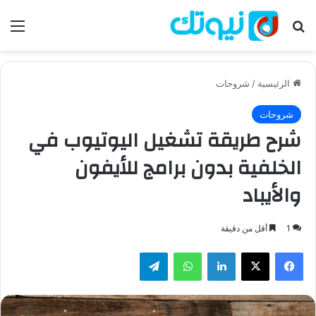
بحث عن
الق
الرئيسية
/
شروحات
شروحات
شرح طريقة تشغيل اليوتيوب في
الخلفية بدون برامج للأيفون
والأيباد
1
أقل من دقيقة
فيسبوك
‫X
لينكدإن
واتساب
تيلقرام