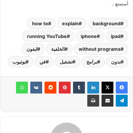
أستمتع ..
how to
explain
background
running YouTube
iphone
ipad
without programs
الخلفية
ايفون
بدون
برامج
تشغيل
في
يوتيوب
لينكدإن
‏Tumblr
بينتيريست
‏Reddit
‏VKontakte
واتساب
تيلقرام
مشاركة عبر البريد
طباعة