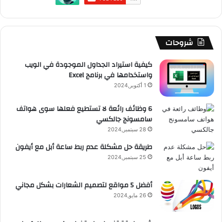
و
T
ق
ت
ر
ا
ك
u
ر
ش
ا
ل
b
ا
ا
م
م
شروحات
e
م
ت
و
كيفية استيراد الجداول الموجودة في الويب
واستخدامها في برنامج Excel
ق
1 أكتوبر,2024
ع
6 وظائف رائعة لا تستطيع فعلها سوى هواتف
سامسونج جالكسي
R
28 سبتمبر,2024
S
طريقة حل مشكلة عدم ربط ساعة أبل مع أيفون
25 سبتمبر,2024
S
أفضل 5 مواقع لتصميم الشعارات بشكل مجاني
26 مايو,2024