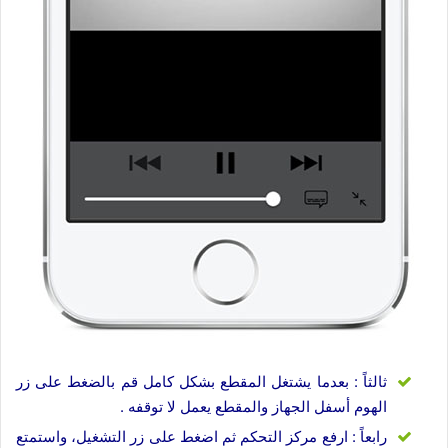
ثالثاً : بعدما يشتغل المقطع بشكل كامل قم بالضغط على زر
الهوم أسفل الجهاز والمقطع يعمل لا توقفه .
رابعاً : ارفع مركز التحكم ثم اضغط على زر التشغيل، واستمتع