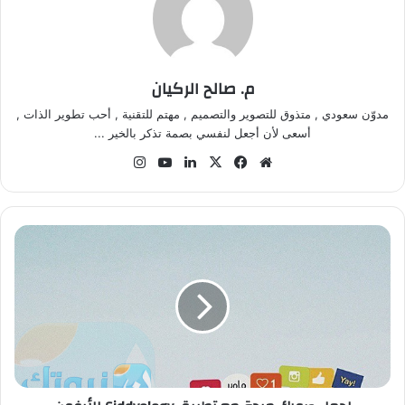
م. صالح الركيان
مدوّن سعودي , متذوق للتصوير والتصميم , مهتم للتقنية , أحب تطوير الذات ,
أسعى لأن أجعل لنفسي بصمة تذكر بالخير ...
موق
في
‫X
لينك
‫Yo
انس
ع
سب
دإن
uT
تقر
الوي
وك
ub
ام
ب
e
ا
ج
ع
ل
ص
و
ر
ك
م