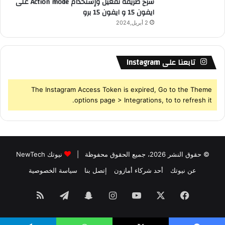
شرح طريقة تفعيل وإستخدام Action mode على
ايفون 15 و ايفون 15 برو
2 أبريل,2024
تابعنا على Instagram
The Instagram Access Token is expired, Go to the Theme
options page > Integrations, to to refresh it.
© حقوق النشر 2026، جميع الحقوق محفوظة |
نيوتك NewTech
عن نيوتك
أحد شركاء أمازون
إتصل بنا
سياسة الخصوصية
فيسبوك
‫X
‫YouTube
انستقرام
سناب
تيلقرام
ملخص
تشات
الموقع